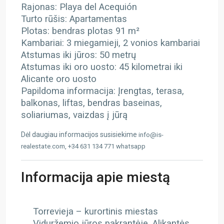
Rajonas: Playa del Acequión
Turto rūšis: Apartamentas
Plotas: bendras plotas 91 m²
Kambariai: 3 miegamieji, 2 vonios kambariai
Atstumas iki jūros: 50 metrų
Atstumas iki oro uosto: 45 kilometrai iki
Alicante oro uosto
Papildoma informacija: Įrengtas, terasa,
balkonas, liftas, bendras baseinas,
soliariumas, vaizdas į jūrą
Dėl daugiau informacijos susisiekime
info@is-
realestate.com, +34 631 134 771 whatsapp
Informacija apie miestą
Torrevieja – kurortinis miestas
Viduržemio jūros pakrantėje, Alikantės