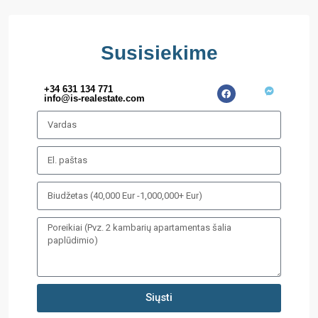
Susisiekime
+34 631 134 771
info@is-realestate.com
Siųsti