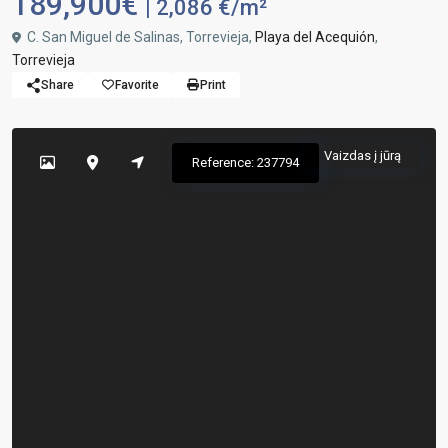
189,900€
| 2,086 €/m²
C. San Miguel de Salinas, Torrevieja,
Playa del Acequión
,
Torrevieja
Share
Favorite
Print
Vaizdas į jūrą
Reference: 237794