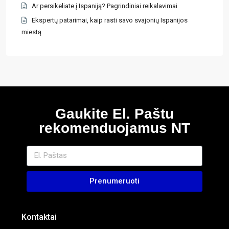
Ar persikeliate į Ispaniją? Pagrindiniai reikalavimai
Ekspertų patarimai, kaip rasti savo svajonių Ispanijos
miestą
Gaukite El. Paštu
rekomenduojamus NT
Prenumeruoti
Kontaktai