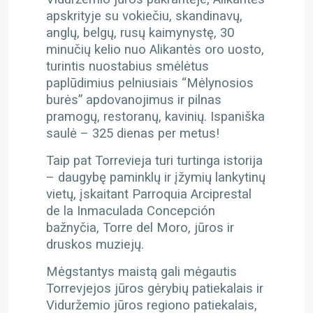
apskrityje su vokiečiu, skandinavų,
anglų, belgų, rusų kaimynystę, 30
minučių kelio nuo Alikantės oro uosto,
turintis nuostabius smėlėtus
paplūdimius pelniusiais “Mėlynosios
burės” apdovanojimus ir pilnas
pramogų, restoranų, kavinių. Ispaniška
saulė – 325 dienas per metus!
Taip pat Torrevieja turi turtinga istorija
– daugybę paminklų ir įžymių lankytinų
vietų, įskaitant Parroquia Arciprestal
de la Inmaculada Concepción
bažnyčia, Torre del Moro, jūros ir
druskos muziejų.
Mėgstantys maistą gali mėgautis
Torrevjejos jūros gėrybių patiekalais ir
Viduržemio jūros regiono patiekalais,