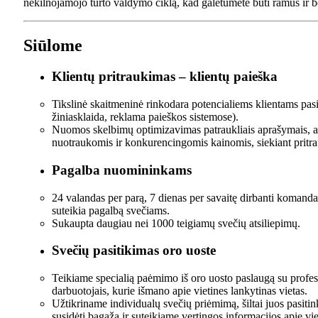
nekilnojamojo turto valdymo ciklą, kad galėtumėte būti ramūs ir b
Siūlome
Klientų pritraukimas – klientų paieška
Tikslinė skaitmeninė rinkodara potencialiems klientams pasi
žiniasklaida, reklama paieškos sistemose).
Nuomos skelbimų optimizavimas patraukliais aprašymais, 
nuotraukomis ir konkurencingomis kainomis, siekiant pritrau
Pagalba nuomininkams
24 valandas per parą, 7 dienas per savaitę dirbanti komanda 
suteikia pagalbą svečiams.
Sukaupta daugiau nei 1000 teigiamų svečių atsiliepimų.
Svečių pasitikimas oro uoste
Teikiame specialią paėmimo iš oro uosto paslaugą su profes
darbuotojais, kurie išmano apie vietines lankytinas vietas.
Užtikriname individualų svečių priėmimą, šiltai juos pasit
susidėti bagažą ir suteikiame vertingos informacijos apie vi