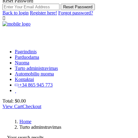
Reset Password
Reset Password
Back to login
Register here!
Forgot password?
Pagrindinis
Parduodama
Nuoma
Turto administravimas
Automobilių nuoma
Kontaktai
+34 865 945 773
Total:
$
0.00
View Cart
Checkout
Home
Turto adminstravimas
Your search results