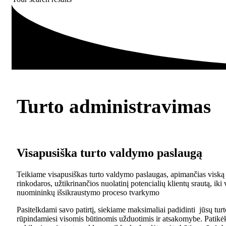
Turto administravimas
Visapusiška turto valdymo paslaugą
Teikiame visapusiškas turto valdymo paslaugas, apimančias visk
rinkodaros, užtikrinančios nuolatinį potencialių klientų srautą, ik
nuomininkų išsikraustymo proceso tvarkymo
Pasitelkdami savo patirtį, siekiame maksimaliai padidinti jūsų tur
rūpindamiesi visomis būtinomis užduotimis ir atsakomybe. Patikė