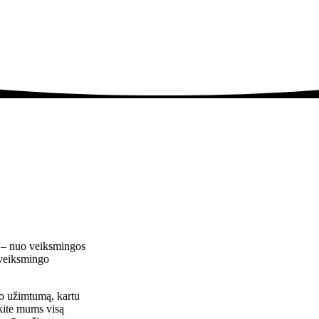
ą – nuo veiksmingos
i veiksmingo
to užimtumą, kartu
kite mums visą