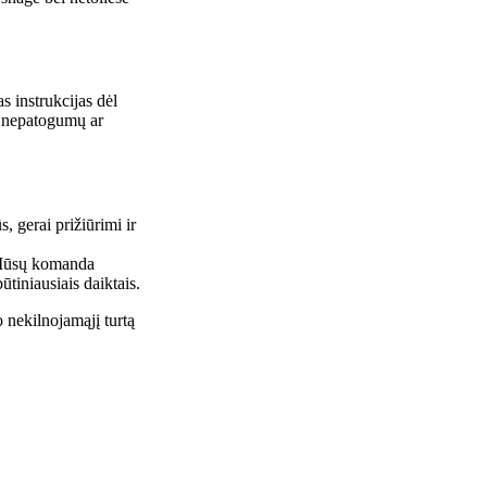
s instrukcijas dėl
u nepatogumų ar
, gerai prižiūrimi ir
. Mūsų komanda
tiniausiais daiktais.
 nekilnojamąjį turtą