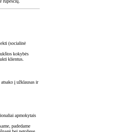
e rūpesčių.
ekti (socialinė
aukštos kokybės
kti klientus.
atsako į užklausas ir
ionaliai apmokytais
inkame, padedame
ešnagė bei netoliese