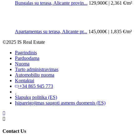
Bungalas su terasa, Alicante provin...
129,900€
| 2,361 €/m²
Apartamentas su terasa, Alicante pr...
145,000€
| 1,835 €/m²
©2025 IS Real Estate
Pagrindinis
Parduodama
Nuoma
Turto administravimas
Automobilių nuoma
Kontaktai
+34 865 945 773
Slapukų politika (ES)
Įsipareigojimas saugoti asmens duomenis (ES)
Contact Us