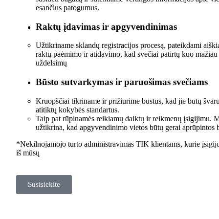
esančius patogumus.
Raktų įdavimas ir apgyvendinimas
Užtikriname sklandų registracijos procesą, pateikdami aiškia
raktų paėmimo ir atidavimo, kad svečiai patirtų kuo mažia
uždelsimų
Būsto sutvarkymas ir paruošimas svečiams
Kruopščiai tikriname ir prižiurime būstus, kad jie būtų švarūs
atitiktų kokybės standartus.
Taip pat rūpinamės reikiamų daiktų ir reikmenų įsigijimu
užtikrina, kad apgyvendinimo vietos būtų gerai aprūpintos bū
*Nekilnojamojo turto administravimas TIK klientams, kurie įsigijo
iš mūsų
Susisiekite