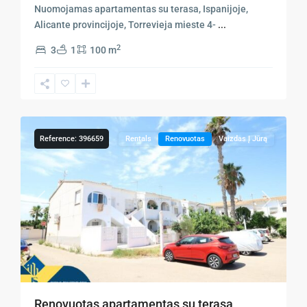
Nuomojamas apartamentas su terasa, Ispanijoje,
Alicante provincijoje, Torrevieja mieste 4-
...
2
3
1
100 m
Orihuela
12
Costa
Reference: 396659
Rentals
Renovuotas
Vaizdas Į Jūrą
Previous
Next
Renovuotas apartamentas su terasa,