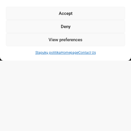
Naujausi pasiūlymai
Accept
Bungalas su terasa, Alicante
Deny
provin...
162,500€
| 2,256 €/m²
View preferences
Bungalas su bendru baseinu,
Alicant...
Slapukų politika
Homepage
Contact Us
169,900€
| 3,267 €/m²
©2025 IS Real Estate
Pagrindinis
Parduodama
Nuoma
Turto
administravimas
Automobilių nuoma
Kontaktai
+34 865 945
773
Slapukų politika (ES)
Įsipareigojimas saugoti asmens
duomenis (ES)