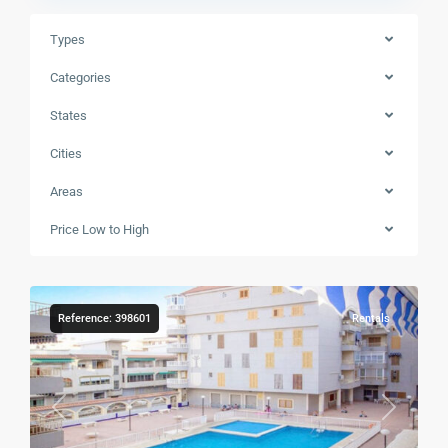
Types
Categories
States
Cities
Areas
Price Low to High
21
Torrevieja
Reference: 398601
Rentals
Previous
Next