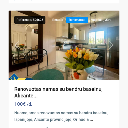
31
Costa
Reference: 396628
Rentals
Renovuotas
Vaizdas Į Jūrą
Previous
Next
Renovuotas namas su bendru baseinu,
Alicante...
100€
/d.
Nuomojamas renovuotas namas su bendru baseinu,
Ispanijoje, Alicante provincijoje, Orihuela
...