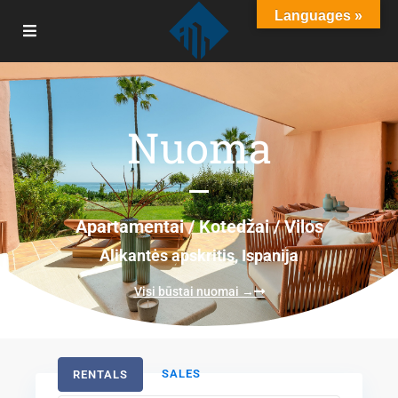
Languages »
Home
Properties List – All Properties
Nuoma
Apartamentai / Kotedžai / Vilos
Alikantės apskritis, Ispanija
Visi būstai nuomai →
SALES
RENTALS