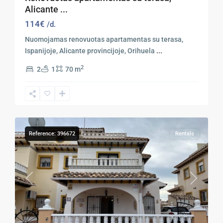
Alicante ...
114€
/d.
Nuomojamas renovuotas apartamentas su terasa,
Ispanijoje, Alicante provincijoje, Orihuela
...
2
2
1
70 m
Orihuela
24
Costa
Reference: 396672
Rentals
Previous
Next