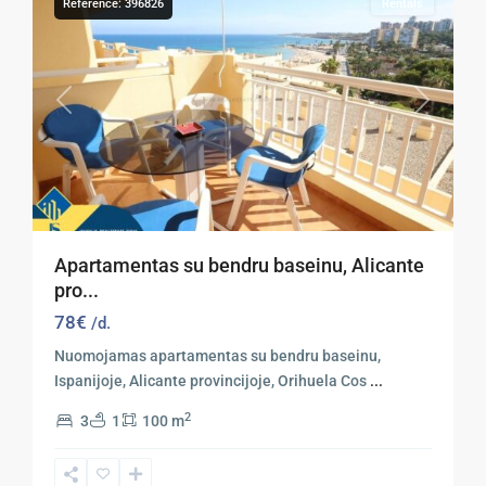
Reference: 396826
Rentals
Previous
Next
Apartamentas su bendru baseinu, Alicante
pro...
78€
/d.
Nuomojamas apartamentas su bendru baseinu,
Ispanijoje, Alicante provincijoje, Orihuela Cos
...
2
3
1
100 m
Orihuela