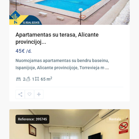
Apartamentas su terasa, Alicante
provincijoj...
45€
/d.
Nuomojamas apartamentas su bendru baseinu,
Ispanijoje, Alicante provincijoje, Torrevieja m
...
2
2
1
65 m
14
Torrevieja
Reference: 395745
Rentals