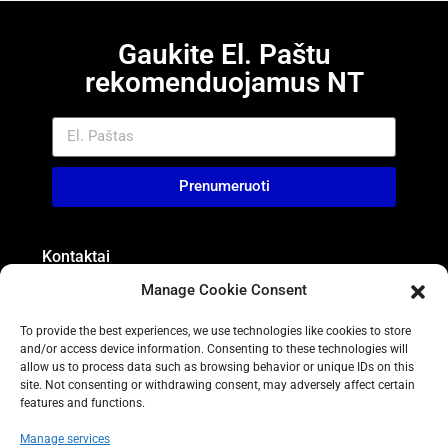
Gaukite El. Paštu
rekomenduojamus NT
Prenumeruoti
Kontaktai
Manage Cookie Consent
Calle Pola de Siero, n 10, Local 1 - Edif. Mar Baltico II
03183 Torrevieja, Spain
To provide the best experiences, we use technologies like cookies to store
+34 865 945 773
and/or access device information. Consenting to these technologies will
info@is-realestate.com
allow us to process data such as browsing behavior or unique IDs on this
site. Not consenting or withdrawing consent, may adversely affect certain
features and functions.
Manage services