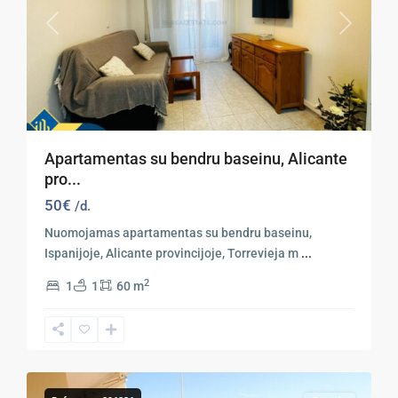
Previous
Next
Apartamentas su bendru baseinu, Alicante
pro...
50€
/d.
Nuomojamas apartamentas su bendru baseinu,
Ispanijoje, Alicante provincijoje, Torrevieja m
...
2
1
1
60 m
Orihuela
23
Costa