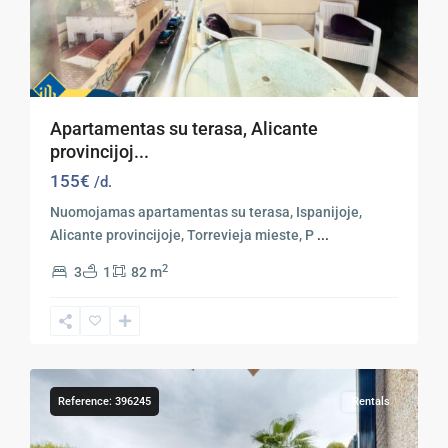
Apartamentas su terasa, Alicante
provincijoj...
155€
/d.
Nuomojamas apartamentas su terasa, Ispanijoje,
Alicante provincijoje, Torrevieja mieste, P
...
2
3
1
82 m
Orihuela
41
Costa
Reference: 396245
Rentals