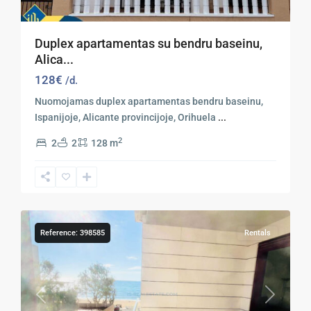
Duplex apartamentas su bendru baseinu,
Alica...
128€
/d.
Nuomojamas duplex apartamentas bendru baseinu,
Ispanijoje, Alicante provincijoje, Orihuela
...
2
2
2
128 m
16
Torrevieja
Reference: 398585
Rentals
Previous
Next