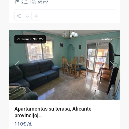
2
2
1
65 m
18
Torrevieja
Reference: 395727
Rentals
Previous
Next
Apartamentas su terasa, Alicante
provincijoj...
110€
/d.