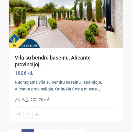
Previous
Next
Vila su bendru baseinu, Alicante
provincijoj...
190€
/d.
Nuomojama vila su bendru baseinu, Ispanijoje,
Alicante provincijoje, Orihuela Costa mieste
...
2
2
2
70 m