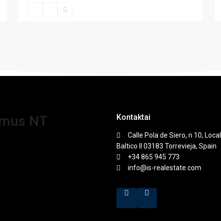
Kontaktai
amus NT
Calle Pola de Siero, n 10, Local
Baltico II 03183 Torrevieja, Spain
+34 865 945 773
info@is-realestate.com