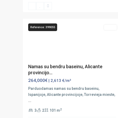
La
Mata
,
15
Torrevieja
Reference: 399055
Sales
Previous
Next
Namas su bendru baseinu, Alicante
provincijo...
264,000€
| 2,613 €/m²
Parduodamas namas su bendru baseinu,
Ispanijoje, Alicante provincijoje, Torrevieja mieste,
...
2
3
2
101 m