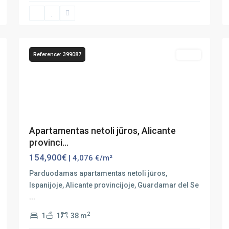
Guardamar
del
8
Segura
16
Reference: 399087
Sales
Previous
Next
Apartamentas netoli jūros, Alicante
provinci...
154,900€
| 4,076 €/m²
Parduodamas apartamentas netoli jūros,
Ispanijoje, Alicante provincijoje, Guardamar del Se
...
2
1
1
38 m