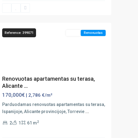
Torrevieja
Reference: 399071
Sales
Renovuotas
Previous
Next
Renovuotas apartamentas su terasa,
Alicante ...
170,000€
| 2,786 €/m²
Parduodamas renovuotas apartamentas su terasa,
Ispanijoje, Alicante provincijoje, Torrevie
...
2
2
1
61 m
Playa