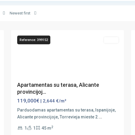
Newest first
12
Torrevieja
19
Reference: 399152
Sales
Previous
Next
Apartamentas su terasa, Alicante
provincijoj...
119,000€
| 2,644 €/m²
Parduodamas apartamentas su terasa, Ispanijoje,
Alicante provincijoje, Torrevieja mieste 2
...
2
1
1
45 m