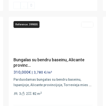
La
Mata
,
50
Torrevieja
39
Reference: 399005
Sales
Previous
Next
Bungalas su bendru baseinu, Alicante
provinc...
310,000€
| 3,780 €/m²
Parduodamas bungalas su bendru baseinu,
Ispanijoje, Alicante provincijoje, Torrevieja mies
...
2
3
2
82 m