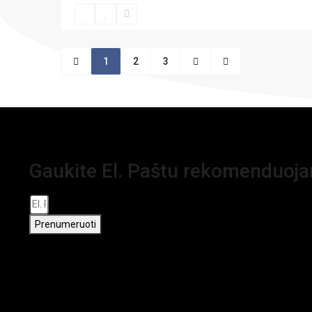
1
2
3
Gaukite El. Paštu rekomenduoj
Prenumeruoti