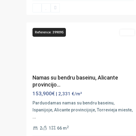
El
38
Chaparral
Reference: 399095
Sales
Previous
Next
Namas su bendru baseinu, Alicante
provincijo...
153,900€
| 2,331 €/m²
Parduodamas namas su bendru baseinu,
Ispanijoje, Alicante provincijoje, Torrevieja mieste,
...
2
2
1
66 m