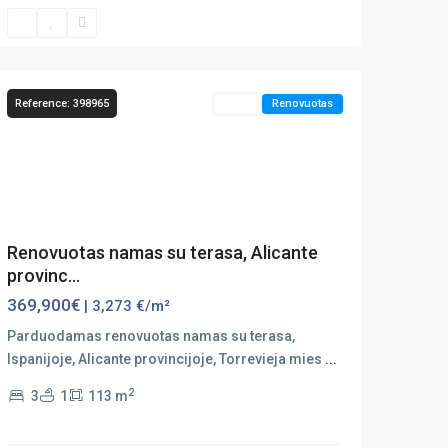
del
Acequión
,
Torrevieja
Reference: 398965
Sales
Renovuotas
Previous
Next
Renovuotas namas su terasa, Alicante
provinc...
369,900€
| 3,273 €/m²
Parduodamas renovuotas namas su terasa,
Ispanijoje, Alicante provincijoje, Torrevieja mies
...
2
3
1
113 m