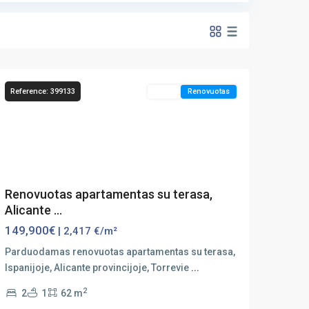
Torrevieja
Reference: 399133
Sales
Renovuotas
Previous
Next
Renovuotas apartamentas su terasa,
Alicante ...
149,900€
| 2,417 €/m²
Parduodamas renovuotas apartamentas su terasa,
Ispanijoje, Alicante provincijoje, Torrevie
...
2
2
1
62 m