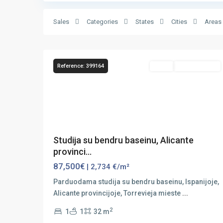
Sales
Categories
States
Cities
Areas
35
Torrevieja
Reference: 399164
Sales
Vaizdas Į Jūrą
Previous
Next
Studija su bendru baseinu, Alicante
provinci...
87,500€
| 2,734 €/m²
Parduodama studija su bendru baseinu, Ispanijoje,
Alicante provincijoje, Torrevieja mieste
...
2
1
1
32 m