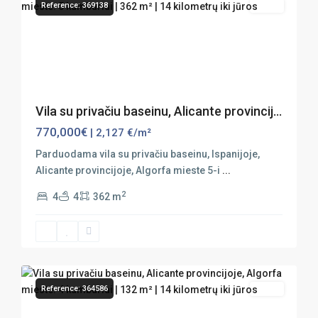
Reference: 369138
Sales
Previous
Next
Vila su privačiu baseinu, Alicante provincij...
770,000€
| 2,127 €/m²
Parduodama vila su privačiu baseinu, Ispanijoje,
Alicante provincijoje, Algorfa mieste 5-i
...
2
4
4
362 m
32
Algorfa
Reference: 364586
Sales