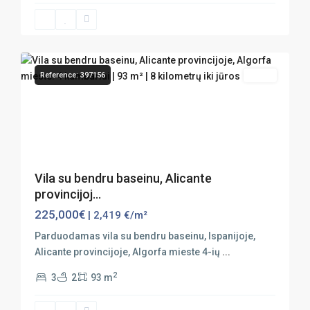
28
Algorfa
Reference: 397156
Sales
Previous
Next
Vila su bendru baseinu, Alicante
provincijoj...
225,000€
| 2,419 €/m²
Parduodamas vila su bendru baseinu, Ispanijoje,
Alicante provincijoje, Algorfa mieste 4-ių
...
2
3
2
93 m