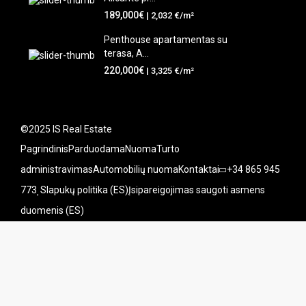
189,000€
| 2,032 €/m²
Penthouse apartamentas su
terasa, A...
220,000€
| 3,325 €/m²
©2025 IS Real Estate
Pagrindinis
Parduodama
Nuoma
Turto
administravimas
Automobilių nuoma
Kontaktai
+34 865 945
773
Slapukų politika (ES)
Įsipareigojimas saugoti asmens
duomenis (ES)