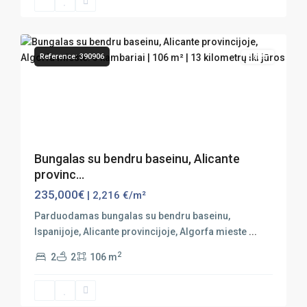
27
Algorfa
Reference: 390906
Sales
Previous
Next
Bungalas su bendru baseinu, Alicante
provinc...
235,000€
| 2,216 €/m²
Parduodamas bungalas su bendru baseinu,
Ispanijoje, Alicante provincijoje, Algorfa mieste
...
2
2
2
106 m