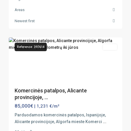
Areas
Newest first
10
Algorfa
Reference: 397614
Sales
Previous
Next
Komercinės patalpos, Alicante
provincijoje, ...
85,000€
| 1,231 €/m²
Parduodamos komercinės patalpos, Ispanijoje,
Alicante provincijoje, Algorfa mieste Komerci
...