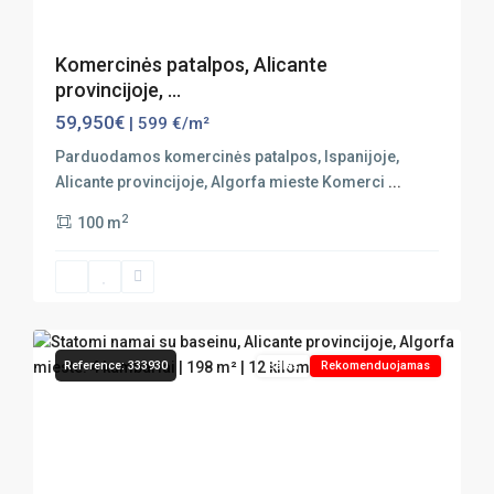
Komercinės patalpos, Alicante
provincijoje, ...
59,950€
| 599 €/m²
Parduodamos komercinės patalpos, Ispanijoje,
Alicante provincijoje, Algorfa mieste Komerci
...
2
100 m
27
Algorfa
Reference: 333930
Sales
Rekomenduojamas
Previous
Next