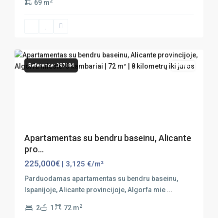
2
69 m
28
Algorfa
Reference: 397184
Sales
Previous
Next
Apartamentas su bendru baseinu, Alicante
pro...
225,000€
| 3,125 €/m²
Parduodamas apartamentas su bendru baseinu,
Ispanijoje, Alicante provincijoje, Algorfa mie
...
2
2
1
72 m