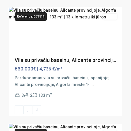
29
Algorfa
Reference: 373511
Sales
Previous
Next
Vila su privačiu baseinu, Alicante provincij...
630,000€
| 4,736 €/m²
Parduodamas vila su privačiu baseinu, Ispanijoje,
Alicante provincijoje, Algorfa mieste 4-
...
2
3
2
133 m
34
Algorfa