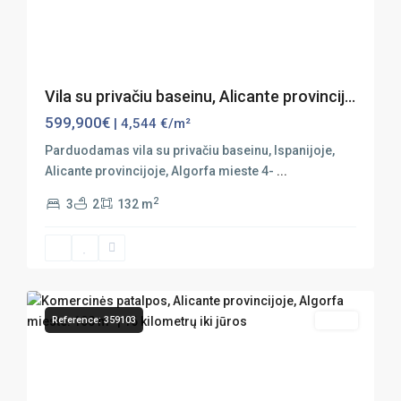
Previous
Next
Vila su privačiu baseinu, Alicante provincij...
599,900€
| 4,544 €/m²
Parduodamas vila su privačiu baseinu, Ispanijoje,
Alicante provincijoje, Algorfa mieste 4-
...
2
3
2
132 m
22
Algorfa
Reference: 359103
Sales
Previous
Next