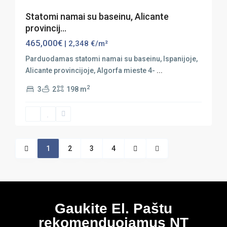
Statomi namai su baseinu, Alicante
provincij...
465,000€
| 2,348 €/m²
Parduodamas statomi namai su baseinu, Ispanijoje,
Alicante provincijoje, Algorfa mieste 4-
...
2
3
2
198 m
1
2
3
4
Gaukite El. Paštu
rekomenduojamus NT