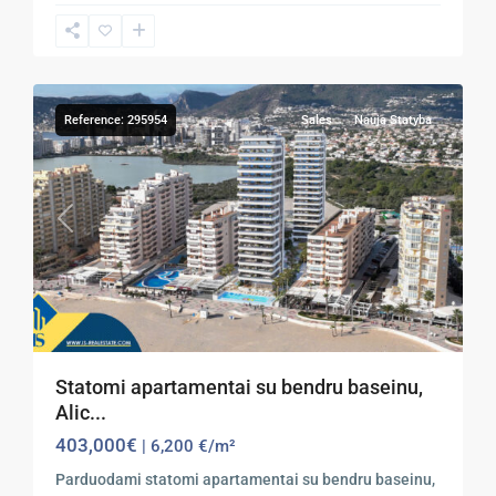
7
Calpe
Reference: 295954
Sales
Nauja Statyba
Previous
Next
Statomi apartamentai su bendru baseinu,
Alic...
403,000€
| 6,200 €/m²
Parduodami statomi apartamentai su bendru baseinu,