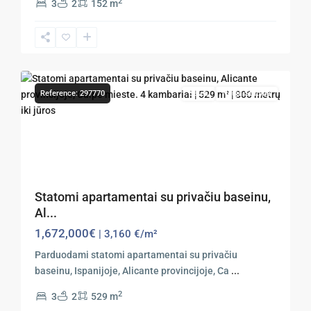
2
3
2
152 m
15
Calpe
Reference: 297770
Sales
Nauja Statyba
Previous
Next
Statomi apartamentai su privačiu baseinu,
Al...
1,672,000€
| 3,160 €/m²
Parduodami statomi apartamentai su privačiu
baseinu, Ispanijoje, Alicante provincijoje, Ca
...
2
3
2
529 m