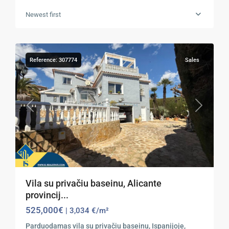
Newest first
15
Calpe
Reference: 307774
Sales
Previous
Next
Vila su privačiu baseinu, Alicante
provincij...
525,000€
| 3,034 €/m²
Parduodamas vila su privačiu baseinu, Ispanijoje,