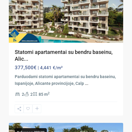
Previous
Next
Statomi apartamentai su bendru baseinu,
Alic...
377,500€
| 4,441 €/m²
Parduodami statomi apartamentai su bendru baseinu,
Ispanijoje, Alicante provincijoje, Calp
...
2
2
2
85 m
15
Calpe