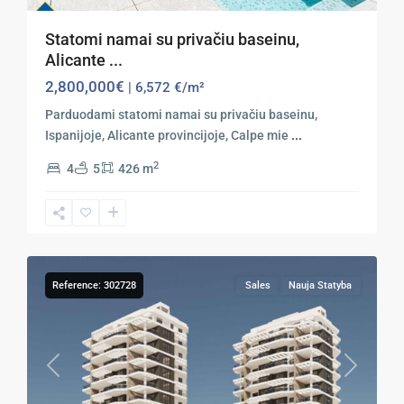
Statomi namai su privačiu baseinu,
Alicante ...
2,800,000€
| 6,572 €/m²
Parduodami statomi namai su privačiu baseinu,
Ispanijoje, Alicante provincijoje, Calpe mie
...
2
4
5
426 m
10
Calpe
Reference: 302728
Sales
Nauja Statyba
Previous
Next