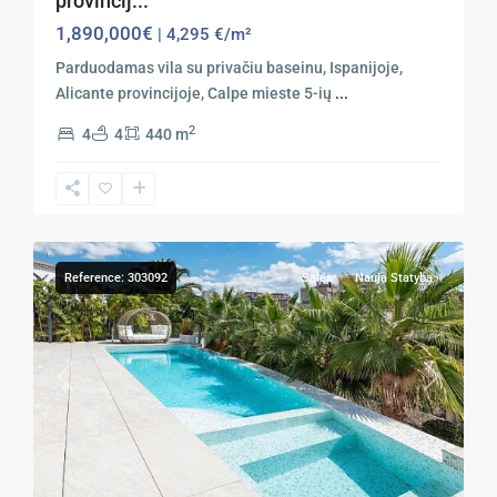
provincij...
1,890,000€
| 4,295 €/m²
Parduodamas vila su privačiu baseinu, Ispanijoje,
Alicante provincijoje, Calpe mieste 5-ių
...
2
4
4
440 m
16
Calpe
Reference: 303092
Sales
Nauja Statyba
Previous
Next