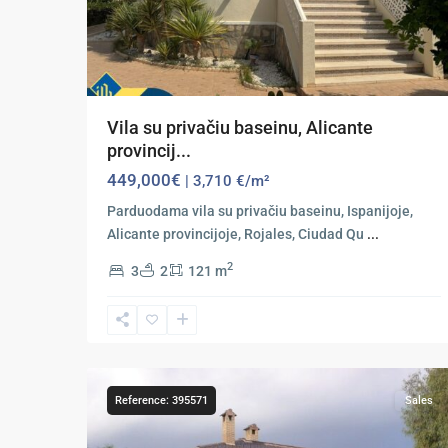
Vila su privačiu baseinu, Alicante
provincij...
449,000€
| 3,710 €/m²
Parduodama vila su privačiu baseinu, Ispanijoje,
Alicante provincijoje, Rojales, Ciudad Qu
...
2
3
2
121 m
Ciudad
Quesada
,
61
Rojales
Reference: 395571
Sales