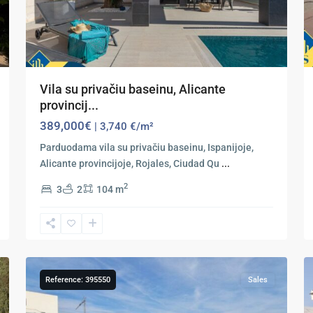
Vila su privačiu baseinu, Alicante
provincij...
389,000€
| 3,740 €/m²
Parduodama vila su privačiu baseinu, Ispanijoje,
Alicante provincijoje, Rojales, Ciudad Qu
...
2
3
2
104 m
Ciudad
Quesada
,
20
Rojales
31
Reference: 395550
Sales