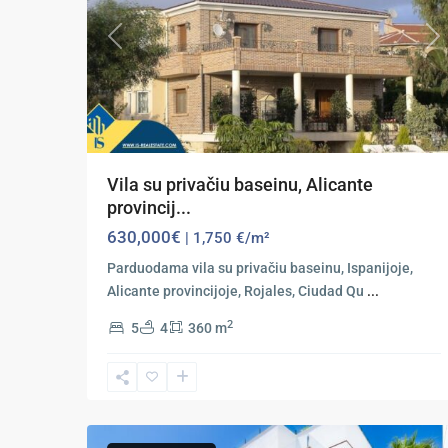
Previous
Ne
Vila su privačiu baseinu, Alicante
provincij...
630,000€
| 1,750 €/m²
Parduodama vila su privačiu baseinu, Ispanijoje,
Alicante provincijoje, Rojales, Ciudad Qu
...
2
5
4
360 m
Ciudad
Quesada
,
29
Rojales