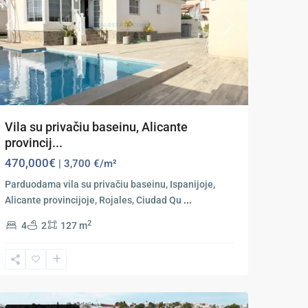
Previous
Next
Vila su privačiu baseinu, Alicante
provincij...
470,000€
| 3,700 €/m²
Parduodama vila su privačiu baseinu, Ispanijoje,
Alicante provincijoje, Rojales, Ciudad Qu
...
2
4
2
127 m
Ciudad
Quesada
,
Rojales