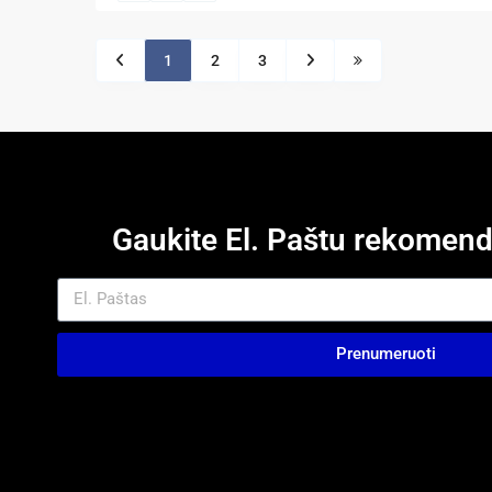
1
2
3
Gaukite El. Paštu rekome
Prenumeruoti