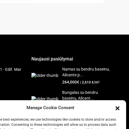
Naujausi pasiūlymai
Namas su bendru baseinu,
1 - Edif. Mar
Alicante p...
264,000€
| 2,613 €/m²
Bungalas su bendru
baseinu, Alicant...
310,000€
| 3,780 €/m²
Manage Cookie Consent
he best experiences, we use technologies like cookies to store and/or access
mation. Consenting to these technologies will allow us to process data such