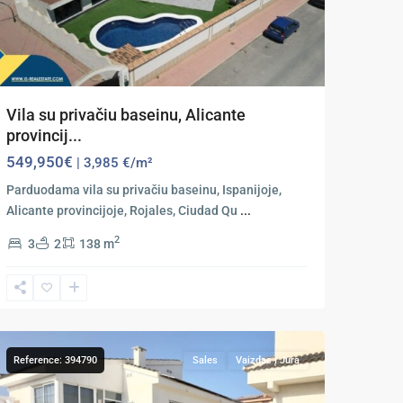
Vila su privačiu baseinu, Alicante
provincij...
549,950€
| 3,985 €/m²
Parduodama vila su privačiu baseinu, Ispanijoje,
Alicante provincijoje, Rojales, Ciudad Qu
...
2
3
2
138 m
Ciudad
Quesada
,
Rojales
Reference: 394790
Sales
Vaizdas Į Jūrą