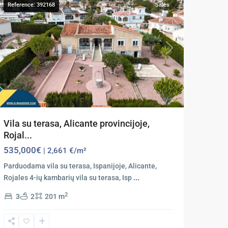
Reference: 392168
Sales
Previous
Next
Vila su terasa, Alicante provincijoje,
Rojal...
535,000€
| 2,661 €/m²
Parduodama vila su terasa, Ispanijoje, Alicante,
Rojales 4-ių kambarių vila su terasa, Isp
...
2
3
2
201 m