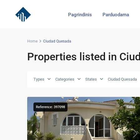
Pagrindinis
Parduodama
Home
Ciudad Quesada
Properties listed in Ci
Ciudad
Types
Categories
States
Ciudad Quesada
Quesada
,
30
Rojales
Reference: 397098
Sales
Previous
Ne