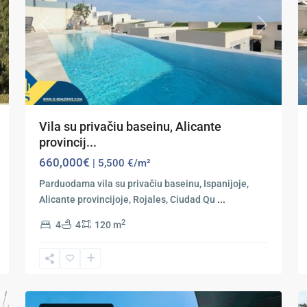
xt
Previous
Next
Vila su privačiu baseinu, Alicante
provincij...
660,000€
| 5,500 €/m²
Parduodama vila su privačiu baseinu, Ispanijoje,
Alicante provincijoje, Rojales, Ciudad Qu
...
2
4
4
120 m
Ciudad
Quesada
,
41
Rojales
49