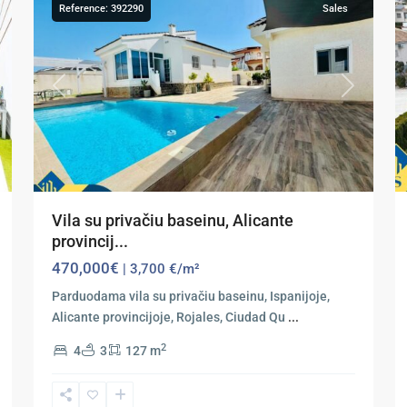
Reference: 392290
Sales
xt
Previous
Next
Vila su privačiu baseinu, Alicante
provincij...
470,000€
| 3,700 €/m²
Parduodama vila su privačiu baseinu, Ispanijoje,
Alicante provincijoje, Rojales, Ciudad Qu
...
2
4
3
127 m