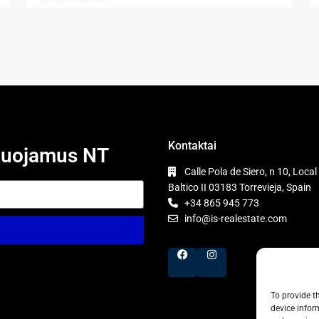
Kontaktai
nduojamus NT
Calle Pola de Siero, n 10, Local 
Baltico II 03183 Torrevieja, Spain
+34 865 945 773
info@is-realestate.com
To provide t
device infor