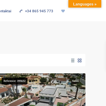
Languages »
ntaktai
+34 865 945 773
Ciudad
Quesada
,
Rojales
Reference: 395632
Sales
Previous
Next