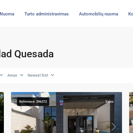
Nuoma
Turto administravimas
Automobilių nuoma
Ko
udad Quesada
Ciudad
Areas
Newest first
Quesada
,
45
Rojales
21
Reference: 396372
Sales
xt
Previous
Next