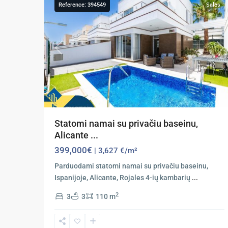
Reference: 394549
Sales
Previous
Ne
Statomi namai su privačiu baseinu,
Alicante ...
399,000€
| 3,627 €/m²
Parduodami statomi namai su privačiu baseinu,
Ispanijoje, Alicante, Rojales 4-ių kambarių
...
2
3
3
110 m