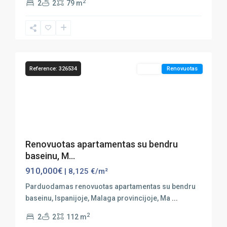
2
2
2
79 m
Marbella
,
Puerto
21
Banús
Reference: 326534
Sales
Renovuotas
Previous
Next
Renovuotas apartamentas su bendru
baseinu, M...
910,000€
| 8,125 €/m²
Parduodamas renovuotas apartamentas su bendru
baseinu, Ispanijoje, Malaga provincijoje, Ma
...
2
2
2
112 m