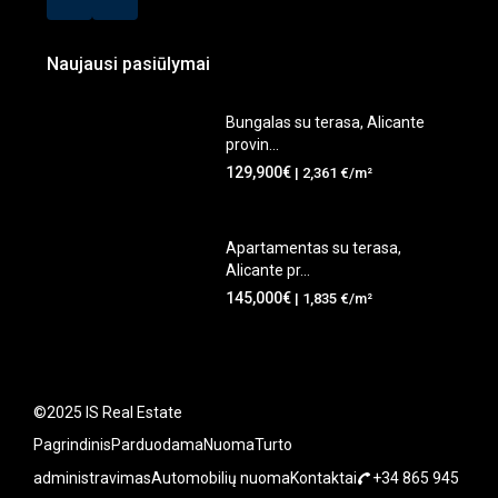
Naujausi pasiūlymai
Bungalas su terasa, Alicante
provin...
129,900€
| 2,361 €/m²
Apartamentas su terasa,
Alicante pr...
145,000€
| 1,835 €/m²
©2025 IS Real Estate
Pagrindinis
Parduodama
Nuoma
Turto
administravimas
Automobilių nuoma
Kontaktai
+34 865 945