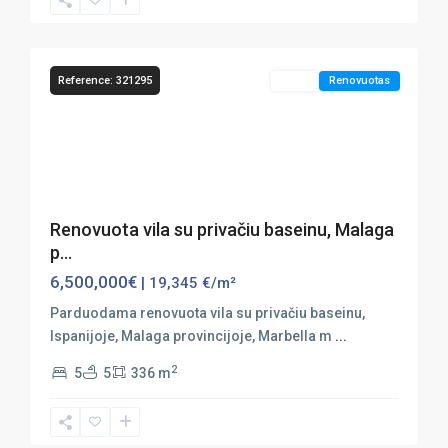
Puerto
66
Banús
Reference: 321295
Sales
Renovuotas
Previous
Next
Renovuota vila su privačiu baseinu, Malaga
p...
6,500,000€
| 19,345 €/m²
Parduodama renovuota vila su privačiu baseinu,
Ispanijoje, Malaga provincijoje, Marbella m
...
2
5
5
336 m
Marbella
,
Puerto