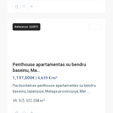
Marbella
,
Puerto
25
Banús
Reference: 322971
Sales
Previous
Next
Penthouse apartamentas su bendru
baseinu, Ma...
1,197,000€
| 4,639 €/m²
Parduodamas penthouse apartamentas su bendru
baseinu, Ispanijoje, Malaga provincijoje, Mar
...
2
3
3
258 m
Marbella
,