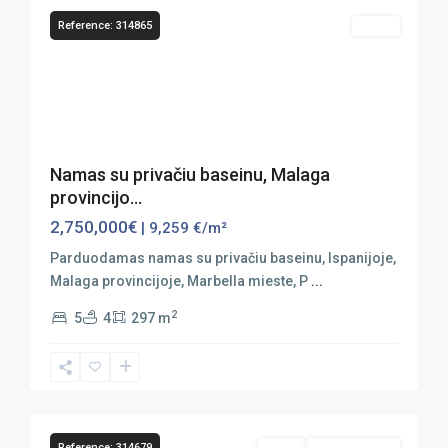
Reference: 314865
Sales
Previous
Next
Namas su privačiu baseinu, Malaga
provincijo...
2,750,000€
| 9,259 €/m²
Parduodamas namas su privačiu baseinu, Ispanijoje,
Malaga provincijoje, Marbella mieste, P
...
2
5
4
297 m
Marbella
,
Puerto
12
Banús
Reference: 314679
Sales
Vaizdas Į Jūrą