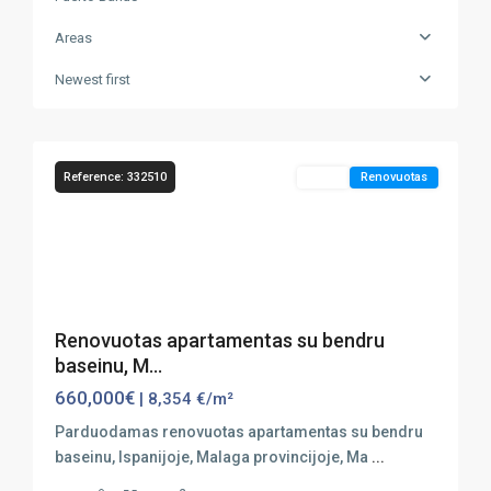
Areas
Marbella
,
Newest first
Puerto
13
Banús
Reference: 332510
Sales
Renovuotas
Previous
Next
Renovuotas apartamentas su bendru
baseinu, M...
660,000€
| 8,354 €/m²
Parduodamas renovuotas apartamentas su bendru
baseinu, Ispanijoje, Malaga provincijoje, Ma
...