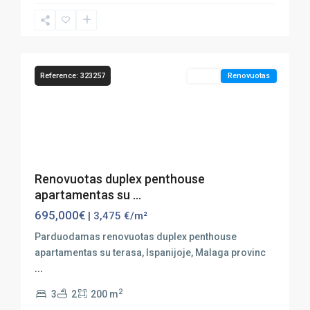
Marbella
,
Puerto
47
Banús
Reference: 323257
Sales
Renovuotas
Previous
Next
Renovuotas duplex penthouse
apartamentas su ...
695,000€
| 3,475 €/m²
Parduodamas renovuotas duplex penthouse
apartamentas su terasa, Ispanijoje, Malaga provinc
...
2
3
2
200 m