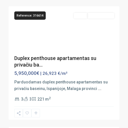
41
Banús
Reference: 316614
Sales
Vaizdas Į Jūrą
Previous
Next
Duplex penthouse apartamentas su
privačiu ba...
5,950,000€
| 26,923 €/m²
Parduodamas duplex penthouse apartamentas su
privačiu baseinu, Ispanijoje, Malaga provinci
...
2
3
3
221 m
Marbella
,
Puerto
15
Banús