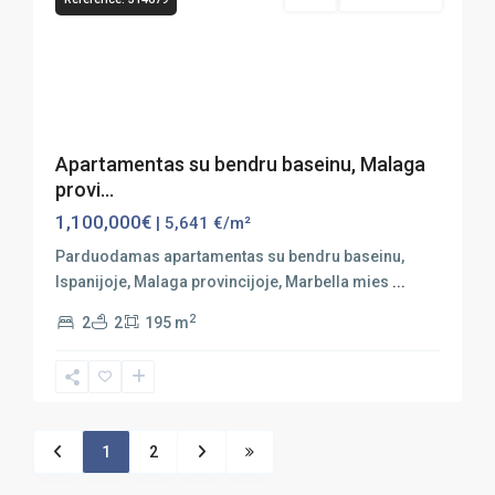
Previous
Next
Apartamentas su bendru baseinu, Malaga
provi...
1,100,000€
| 5,641 €/m²
Parduodamas apartamentas su bendru baseinu,
Ispanijoje, Malaga provincijoje, Marbella mies
...
2
2
2
195 m
1
2