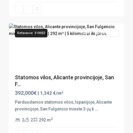
San
12
Fulgencio
Reference: 310052
Sales
Nauja Statyba
Previous
Next
Statomos vilos, Alicante provincijoje, San
F...
392,000€
| 1,342 €/m²
Parduodamos statomos vilos, Ispanijoje, Alicante
provincijoje, San Fulgencio mieste 3-jų k
...
2
2
2
292 m