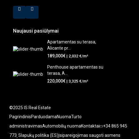
Naujausi pasiūlymai
Apartamentas su terasa,
Alicante pr...
189,000€
| 2,032 €/m²
Penthouse apartamentas su
terasa, A...
220,000€
| 3,325 €/m²
©2025 IS Real Estate
Pagrindinis
Parduodama
Nuoma
Turto
administravimas
Automobilių nuoma
Kontaktai
+34 865 945
773
Slapukų politika (ES)
Įsipareigojimas saugoti asmens