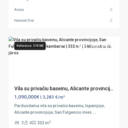
Areas
Newest first
San
33
Fulgencio
Reference: 374189
Sales
Nauja Statyba
Previous
Next
Vila su privačiu baseinu, Alicante provincij...
1,090,000€
| 3,283 €/m²
Parduodama vila su privačiu baseinu, Ispanijoje,
Alicante provincijoje, San Fulgencio mies
...
2
7
4
332 m