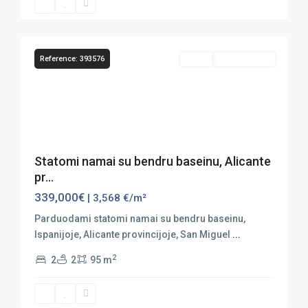
de
38
Salinas
Reference: 393576
Sales
Nauja Statyba
Previous
Next
Statomi namai su bendru baseinu, Alicante
pr...
339,000€
| 3,568 €/m²
Parduodami statomi namai su bendru baseinu,
Ispanijoje, Alicante provincijoje, San Miguel
...
2
2
2
95 m
San
Miguel
de