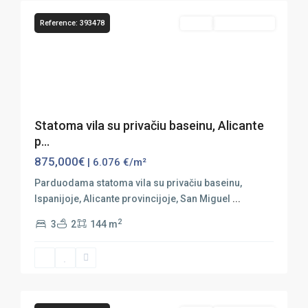
Reference: 393478
Sales
Nauja Statyba
Previous
Next
Statoma vila su privačiu baseinu, Alicante
p...
875,000€
| 6.076 €/m²
Parduodama statoma vila su privačiu baseinu,
Ispanijoje, Alicante provincijoje, San Miguel
...
2
3
2
144 m
San
Miguel
de
20
Salinas