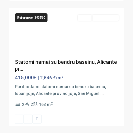
16
Salinas
Reference: 393560
Sales
Nauja Statyba
Previous
Next
Statomi namai su bendru baseinu, Alicante
pr...
415,000€
| 2,546 €/m²
Parduodami statomi namai su bendru baseinu,
Ispanijoje, Alicante provincijoje, San Miguel
...
2
2
2
163 m
San
Miguel
de
16
Salinas