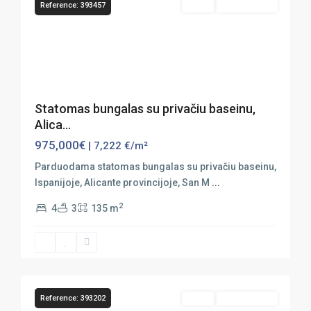
Reference: 393457
Sales
Nauja Statyba
Previous
Next
Statomas bungalas su privačiu baseinu,
Alica...
975,000€
| 7,222 €/m²
Parduodama statomas bungalas su privačiu baseinu,
Ispanijoje, Alicante provincijoje, San M
...
2
4
3
135 m
San
Miguel
de
36
Salinas
Reference: 393202
Sales
Nauja Statyba