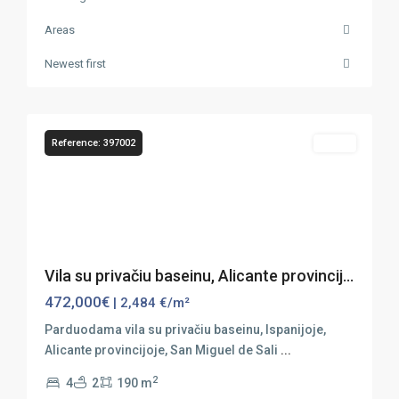
Areas
San
Miguel
Newest first
de
50
Salinas
Reference: 397002
Sales
Previous
Next
Vila su privačiu baseinu, Alicante provincij...
472,000€
| 2,484 €/m²
Parduodama vila su privačiu baseinu, Ispanijoje,
Alicante provincijoje, San Miguel de Sali
...
2
4
2
190 m
San