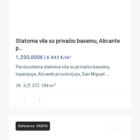
Previous
Next
Statoma vila su privačiu baseinu, Alicante
p...
1,250,000€
| 6.443 €/m²
Parduodama statoma vila su privačiu baseinu,
Ispanijoje, Alicante provincijoje, San Miguel
...
2
3
3
194 m
San
Miguel
de
44
Salinas
Reference: 392976
Sales