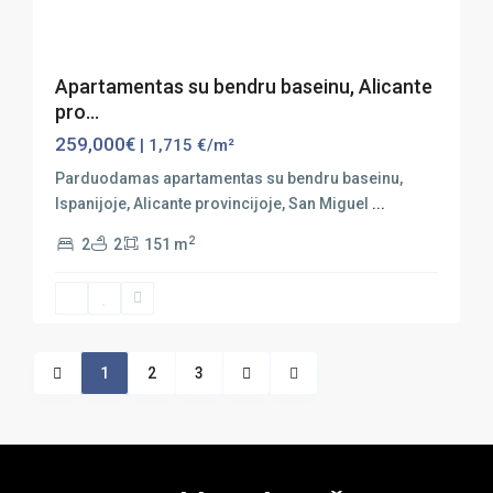
Apartamentas su bendru baseinu, Alicante
pro...
259,000€
| 1,715 €/m²
Parduodamas apartamentas su bendru baseinu,
Ispanijoje, Alicante provincijoje, San Miguel
...
2
2
2
151 m
1
2
3