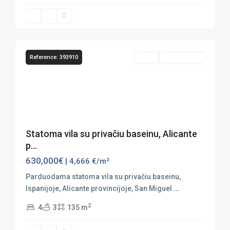
Miguel
de
16
Salinas
Reference: 393910
Sales
Nauja Statyba
Previous
Next
Statoma vila su privačiu baseinu, Alicante
p...
630,000€
| 4,666 €/m²
Parduodama statoma vila su privačiu baseinu,
Ispanijoje, Alicante provincijoje, San Miguel
...
2
4
3
135 m
San
Miguel