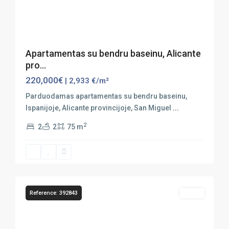
Previous
Next
Apartamentas su bendru baseinu, Alicante
pro...
220,000€
| 2,933 €/m²
Parduodamas apartamentas su bendru baseinu,
Ispanijoje, Alicante provincijoje, San Miguel
...
2
2
2
75 m
San
Miguel
de
37
Salinas
Reference: 392843
Sales
Previous
Next