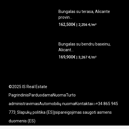
Bungalas su terasa, Alicante
provin...
162,500€
| 2,256 €/m²
Bungalas su bendru baseinu,
Alicant...
169,900€
| 3,267 €/m²
©2025 IS Real Estate
Pagrindinis
Parduodama
Nuoma
Turto
administravimas
Automobilių nuoma
Kontaktai
+34 865 945
773
Slapukų politika (ES)
Įsipareigojimas saugoti asmens
duomenis (ES)