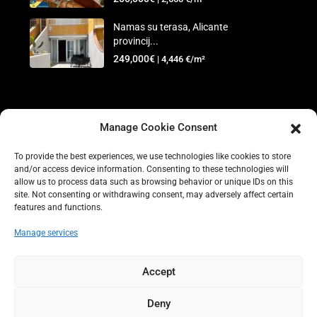
Namas su terasa, Alicante
provincij...
249,000€
| 4,446 €/m²
©2025 IS Real Estate
Manage Cookie Consent
Pagrindinis
Parduodama
Nuoma
Turto
To provide the best experiences, we use technologies like cookies to store
administravimas
Automobilių nuoma
Kontaktai
+34 865 945
and/or access device information. Consenting to these technologies will
allow us to process data such as browsing behavior or unique IDs on this
773
Slapukų politika (ES)
Įsipareigojimas saugoti asmens
site. Not consenting or withdrawing consent, may adversely affect certain
duomenis (ES)
features and functions.
Manage services
Accept
Deny