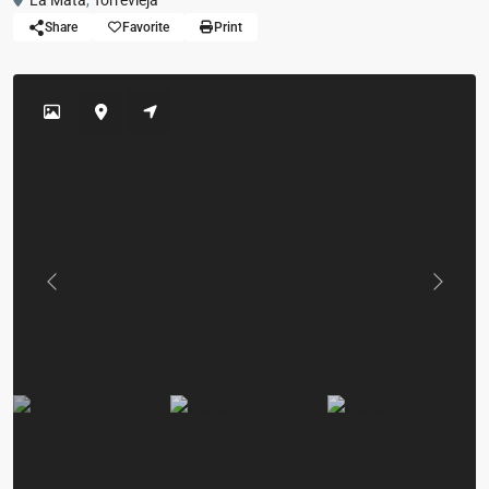
La Mata
,
Torrevieja
Share
Favorite
Print
Previous
Previou