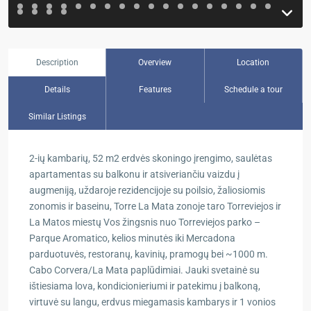
Description
Overview
Location
Details
Features
Schedule a tour
Similar Listings
2-ių kambarių, 52 m2 erdvės skoningo įrengimo, saulėtas
apartamentas su balkonu ir atsiveriančiu vaizdu į
augmeniją, uždaroje rezidencijoje su poilsio, žaliosiomis
zonomis ir baseinu, Torre La Mata zonoje taro Torreviejos ir
La Matos miestų Vos žingsnis nuo Torreviejos parko –
Parque Aromatico, kelios minutės iki Mercadona
parduotuvės, restoranų, kavinių, pramogų bei ~1000 m.
Cabo Corvera/La Mata paplūdimiai. Jauki svetainė su
ištiesiama lova, kondicionieriumi ir patekimu į balkoną,
virtuvė su langu, erdvus miegamasis kambarys ir 1 vonios