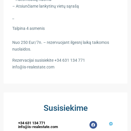
– Atsiunčiame lankytinų vietų sąrašą
_
Talpina 4 asmenis
Nuo 250 Eur/7n. – rezervuojant ilgesnį laiką taikomos
nuolaidos.
Rezervacijai susisiekite +34 631 134 771
info@is-realestate.com
Susisiekime
+34 631 134 771
info@is-realestate.com