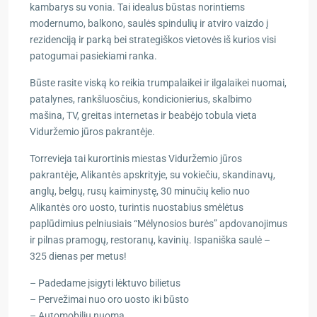
kambarys su vonia. Tai idealus būstas norintiems
modernumo, balkono, saulės spindulių ir atviro vaizdo į
rezidenciją ir parką bei strategiškos vietovės iš kurios visi
patogumai pasiekiami ranka.
Būste rasite viską ko reikia trumpalaikei ir ilgalaikei nuomai,
patalynes, rankšluosčius, kondicionierius, skalbimo
mašina, TV, greitas internetas ir
beabėjo tobula vieta
Viduržemio jūros pakrantėje.
Torrevieja tai kurortinis miestas Viduržemio jūros
pakrantėje, Alikantės apskrityje, su vokiečiu, skandinavų,
anglų, belgų, rusų kaiminystę, 30 minučių kelio nuo
Alikantės oro uosto, turintis nuostabius smėlėtus
paplūdimius pelniusiais “Mėlynosios burės” apdovanojimus
ir pilnas pramogų, restoranų, kavinių. Ispaniška saulė –
325 dienas per metus!
– Padedame įsigyti lėktuvo bilietus
– Pervežimai nuo oro uosto iki būsto
– Automobilių nuoma