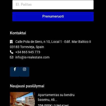
Prenumeruoti
Kontaktai
Calle Pola de Siero, n 10, Local 1 - Edif. Mar Baltico II
03183 Torrevieja, Spain
+34 865 945 773
info@is-realestate.com
Naujausi pasiūlymai
Apartamentas su bendru
baseinu, Ali...
256,000€
| 2,560 €/m²