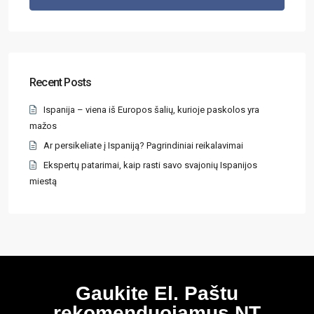
Recent Posts
Ispanija – viena iš Europos šalių, kurioje paskolos yra
mažos
Ar persikeliate į Ispaniją? Pagrindiniai reikalavimai
Ekspertų patarimai, kaip rasti savo svajonių Ispanijos
miestą
Gaukite El. Paštu
rekomenduojamus NT