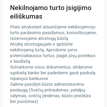
Nekilnojamo turto įsigijimo
eiliškumas
Prieš atvykstant atsiunčiame nekilnojamojo
turto pardavimo pasiūlymus, konsultuojame,
rezervuojame atostogų būstą
Atvykę atostogaujate ir apžiūrite
nekilnojamą turtą. Aprodome jums
potencialiausius turtus, pagal jūsų poreikius
ir biudžetą
Sutvarkome visus dokumentus, atidarome
sąskaitą banke bei padedame gauti paskolą
Ispanijos bankuose
Galime pasiūlyti būsto administravimo
paslaugą (Svečių pritraukimas, patalpų
valymas, svečių įleidimas, būsto priežiūra
bei įruošimas)