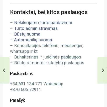
Kontaktai, bei kitos paslaugos
–
Nekilnojamo turto pardavimai
–
Turto administravimas
–
Būstų nuoma
–
Automobilių nuoma
– Konsultacijos telefonu, messenger,
whatsapp ir kt.
– Buhalterinės ir juridinės paslaugos
– Būstų remonto ir statybų paslaugos
Paskambink
+34 631 134 771 Whatsapp
+370 606 72911
Parašyk