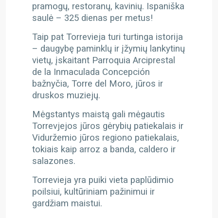
pramogų, restoranų, kavinių. Ispaniška
saulė – 325 dienas per metus!
Taip pat Torrevieja turi turtinga istorija
– daugybę paminklų ir įžymių lankytinų
vietų, įskaitant Parroquia Arciprestal
de la Inmaculada Concepción
bažnyčia, Torre del Moro, jūros ir
druskos muziejų.
Mėgstantys maistą gali mėgautis
Torrevjejos jūros gėrybių patiekalais ir
Viduržemio jūros regiono patiekalais,
tokiais kaip arroz a banda, caldero ir
salazones.
Torrevieja yra puiki vieta paplūdimio
poilsiui, kultūriniam pažinimui ir
gardžiam maistui.