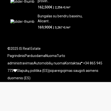
provin...
162,500€
| 2,256 €/m²
Bungalas su bendru baseinu,
Alicant...
169,900€
| 3,267 €/m²
©2025 IS Real Estate
Pagrindinis
Parduodama
Nuoma
Turto
administravimas
Automobilių nuoma
Kontaktai
+34 865 945
773
Slapukų politika (ES)
Įsipareigojimas saugoti asmens
duomenis (ES)