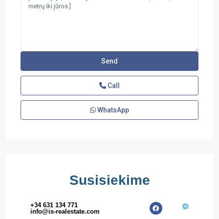
Call
WhatsApp
Susisiekime
+34 631 134 771
info@is-realestate.com