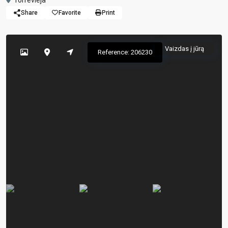
Torrevieja
Share
Favorite
Print
Vaizdas į jūrą
Reference: 206230