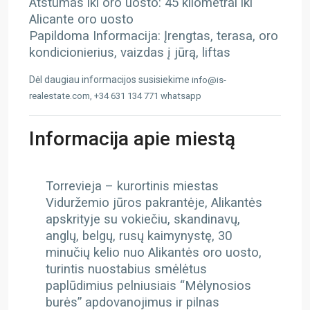
Atstumas iki oro uosto: 45 kilometrai iki
Alicante oro uosto
Papildoma Informacija: Įrengtas, terasa, oro
kondicionierius, vaizdas į jūrą, liftas
Dėl daugiau informacijos susisiekime
info@is-
realestate.com, +34 631 134 771 whatsapp
Informacija apie miestą
Torrevieja – kurortinis miestas
Viduržemio jūros pakrantėje, Alikantės
apskrityje su vokiečiu, skandinavų,
anglų, belgų, rusų kaimynystę, 30
minučių kelio nuo Alikantės oro uosto,
turintis nuostabius smėlėtus
paplūdimius pelniusiais “Mėlynosios
burės” apdovanojimus ir pilnas