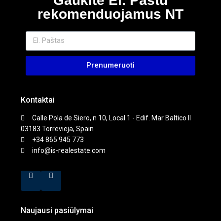
Gaukite El. Paštu
rekomenduojamus NT
Prenumeruoti
Kontaktai
Calle Pola de Siero, n 10, Local 1 - Edif. Mar Baltico II
03183 Torrevieja, Spain
+34 865 945 773
info@is-realestate.com
Naujausi pasiūlymai