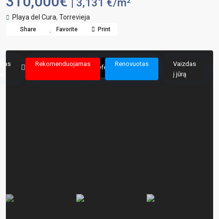
310,000€
| 3,131 €/m²
Playa del Cura
,
Torrevieja
Share
Favorite
Print
štas
Rekomenduojamas
Renovuotas
Vaizdas
Reference: 215159
i
į jūrą