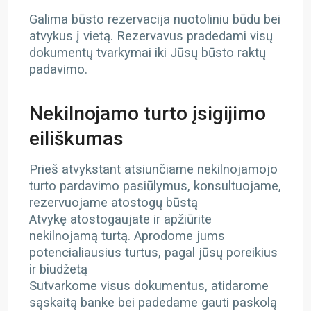
Galima būsto rezervacija nuotoliniu būdu bei
atvykus į vietą. Rezervavus pradedami visų
dokumentų tvarkymai iki Jūsų būsto raktų
padavimo.
Nekilnojamo turto įsigijimo
eiliškumas
Prieš atvykstant atsiunčiame nekilnojamojo
turto pardavimo pasiūlymus, konsultuojame,
rezervuojame atostogų būstą
Atvykę atostogaujate ir apžiūrite
nekilnojamą turtą. Aprodome jums
potencialiausius turtus, pagal jūsų poreikius
ir biudžetą
Sutvarkome visus dokumentus, atidarome
sąskaitą banke bei padedame gauti paskolą