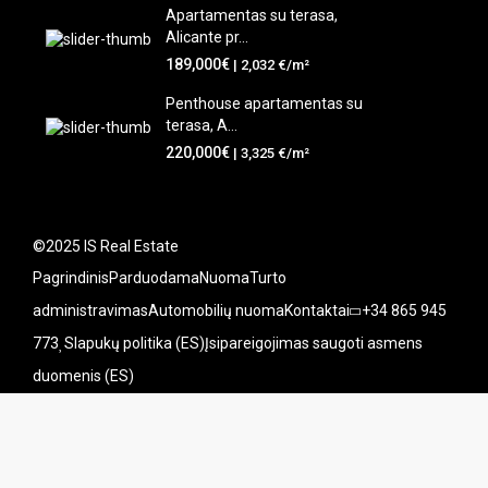
Apartamentas su terasa,
Alicante pr...
189,000€
| 2,032 €/m²
Penthouse apartamentas su
terasa, A...
220,000€
| 3,325 €/m²
©2025 IS Real Estate
Pagrindinis
Parduodama
Nuoma
Turto
administravimas
Automobilių nuoma
Kontaktai
+34 865 945
773
Slapukų politika (ES)
Įsipareigojimas saugoti asmens
duomenis (ES)