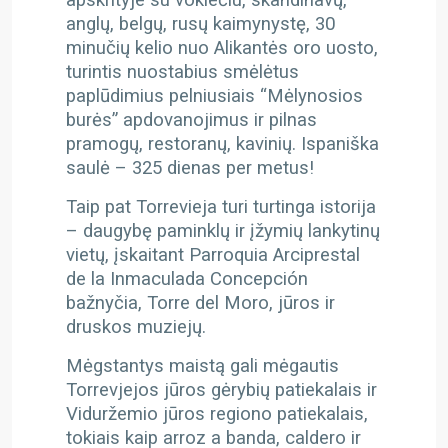
apskrityje su vokiečiu, skandinavų,
anglų, belgų, rusų kaimynystę, 30
minučių kelio nuo Alikantės oro uosto,
turintis nuostabius smėlėtus
paplūdimius pelniusiais “Mėlynosios
burės” apdovanojimus ir pilnas
pramogų, restoranų, kavinių. Ispaniška
saulė – 325 dienas per metus!
Taip pat Torrevieja turi turtinga istorija
– daugybę paminklų ir įžymių lankytinų
vietų, įskaitant Parroquia Arciprestal
de la Inmaculada Concepción
bažnyčia, Torre del Moro, jūros ir
druskos muziejų.
Mėgstantys maistą gali mėgautis
Torrevjejos jūros gėrybių patiekalais ir
Viduržemio jūros regiono patiekalais,
tokiais kaip arroz a banda, caldero ir