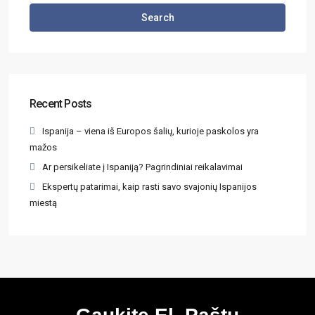
Search
Recent Posts
Ispanija – viena iš Europos šalių, kurioje paskolos yra
mažos
Ar persikeliate į Ispaniją? Pagrindiniai reikalavimai
Ekspertų patarimai, kaip rasti savo svajonių Ispanijos
miestą