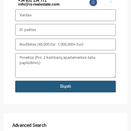
+34 631 134 771
info@is-realestate.com
Siųsti
Advanced Search