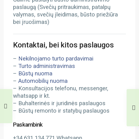
paslaugą (Svečių pritraukimas, patalpų
valymas, svečių įleidimas, būsto priežiūra
bei įruošimas)
Kontaktai, bei kitos paslaugos
–
Nekilnojamo turto pardavimai
–
Turto administravimas
–
Būstų nuoma
–
Automobilių nuoma
– Konsultacijos telefonu, messenger,
whatsapp ir kt.
– Buhalterinės ir juridinės paslaugos
– Būstų remonto ir statybų paslaugos
Paskambink
+34 631 134 771 Whatsapp