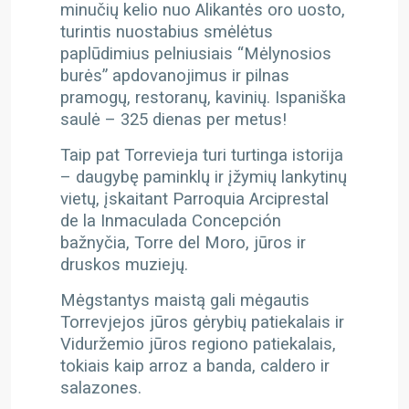
minučių kelio nuo Alikantės oro uosto,
turintis nuostabius smėlėtus
paplūdimius pelniusiais “Mėlynosios
burės” apdovanojimus ir pilnas
pramogų, restoranų, kavinių. Ispaniška
saulė – 325 dienas per metus!
Taip pat Torrevieja turi turtinga istorija
– daugybę paminklų ir įžymių lankytinų
vietų, įskaitant Parroquia Arciprestal
de la Inmaculada Concepción
bažnyčia, Torre del Moro, jūros ir
druskos muziejų.
Mėgstantys maistą gali mėgautis
Torrevjejos jūros gėrybių patiekalais ir
Viduržemio jūros regiono patiekalais,
tokiais kaip arroz a banda, caldero ir
salazones.