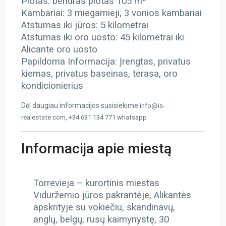
Plotas: bendras plotas 105 m²
Kambariai: 3 miegamieji, 3 vonios kambariai
Atstumas iki jūros: 5 kilometrai
Atstumas iki oro uosto: 45 kilometrai iki
Alicante oro uosto
Papildoma Informacija: Įrengtas, privatus
kiemas, privatus baseinas, terasa, oro
kondicionierius
Dėl daugiau informacijos susisiekime
info@is-
realestate.com, +34 631 134 771 whatsapp
Informacija apie miestą
Torrevieja – kurortinis miestas
Viduržemio jūros pakrantėje, Alikantės
apskrityje su vokiečiu, skandinavų,
anglų, belgų, rusų kaimynystę, 30