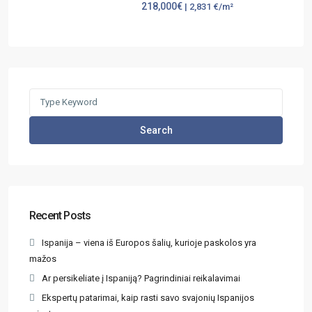
218,000€
| 2,831 €/m²
Search
Recent Posts
Ispanija – viena iš Europos šalių, kurioje paskolos yra
mažos
Ar persikeliate į Ispaniją? Pagrindiniai reikalavimai
Ekspertų patarimai, kaip rasti savo svajonių Ispanijos