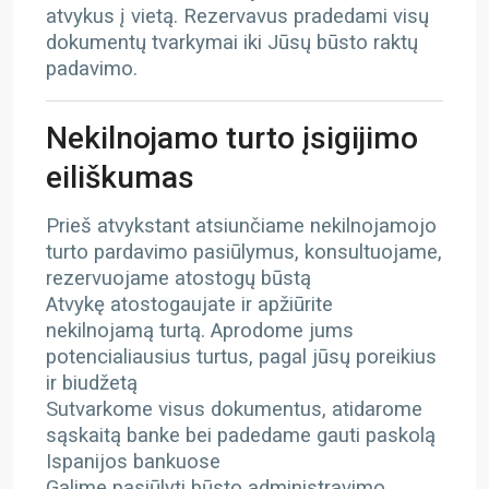
atvykus į vietą. Rezervavus pradedami visų
dokumentų tvarkymai iki Jūsų būsto raktų
padavimo.
Nekilnojamo turto įsigijimo
eiliškumas
Prieš atvykstant atsiunčiame nekilnojamojo
turto pardavimo pasiūlymus, konsultuojame,
rezervuojame atostogų būstą
Atvykę atostogaujate ir apžiūrite
nekilnojamą turtą. Aprodome jums
potencialiausius turtus, pagal jūsų poreikius
ir biudžetą
Sutvarkome visus dokumentus, atidarome
sąskaitą banke bei padedame gauti paskolą
Ispanijos bankuose
Galime pasiūlyti būsto administravimo