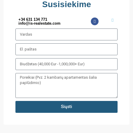
Susisiekime
+34 631 134 771
info@is-realestate.com
Siųsti