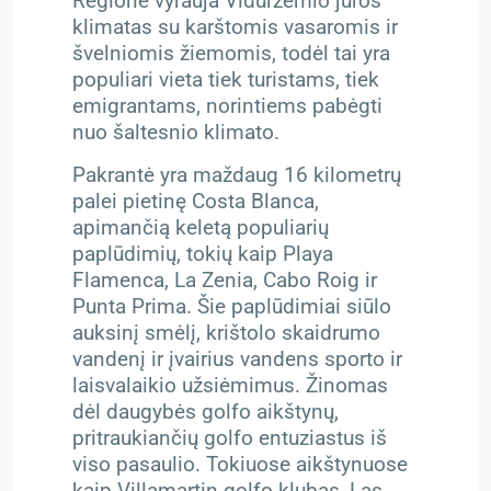
Regione vyrauja Viduržemio jūros
klimatas su karštomis vasaromis ir
švelniomis žiemomis, todėl tai yra
populiari vieta tiek turistams, tiek
emigrantams, norintiems pabėgti
nuo šaltesnio klimato.
Pakrantė yra maždaug 16 kilometrų
palei pietinę Costa Blanca,
apimančią keletą populiarių
paplūdimių, tokių kaip Playa
Flamenca, La Zenia, Cabo Roig ir
Punta Prima. Šie paplūdimiai siūlo
auksinį smėlį, krištolo skaidrumo
vandenį ir įvairius vandens sporto ir
laisvalaikio užsiėmimus.
Žinomas
dėl daugybės golfo aikštynų,
pritraukiančių golfo entuziastus iš
viso pasaulio. Tokiuose aikštynuose