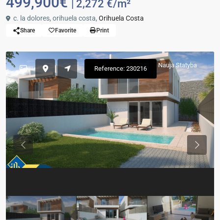
499,900€
| 2,272 €/m²
c. la dolores, orihuela costa,
Orihuela Costa
Share
Favorite
Print
Nauja Statyba
Reference: 230216
Previous
Previou