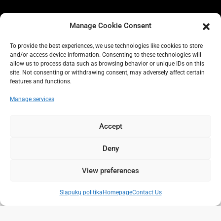
©2025 IS Real Estate
Manage Cookie Consent
Pagrindinis
Parduodama
Nuoma
Turto
To provide the best experiences, we use technologies like cookies to store
administravimas
Automobilių nuoma
Kontaktai
+34 865 945
and/or access device information. Consenting to these technologies will
allow us to process data such as browsing behavior or unique IDs on this
773
Slapukų politika (ES)
Įsipareigojimas saugoti asmens
site. Not consenting or withdrawing consent, may adversely affect certain
duomenis (ES)
features and functions.
Manage services
Accept
Deny
View preferences
Slapukų politika
Homepage
Contact Us