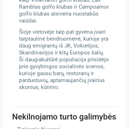
kaip Villamartin golfo klubas, Las
Ramblas golfo klubas ir Campoamor
golfo klubas atsiveria nuostabūs
vaizdai.
Šioje vietovėje taip pat gyvena įvairi
tarptautinė bendruomenė, kurioje yra
daug emigrantų iš JK, Vokietijos,
Skandinavijos ir kitų Europos šalių.
Ši daugiakultūrė populiacija prisidėjo
prie gyvybingos socialinės scenos,
kurioje gausu barų, restoranų ir
parduotuvių, aptarnaujančių įvairius
skonius, kūrimo.
Nekilnojamo turto galimybės