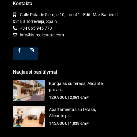
Kontaktai
Calle Pola de Siero, n 10, Local 1 - Edif. Mar Baltico II
03183 Torrevieja, Spain
+34 865 945 773
info@is-realestate.com
Naujausi pasiūlymai
Bungalas su terasa, Alicante
provin...
129,900€
| 2,361 €/m²
Apartamentas su terasa,
Alicante pr...
145,000€
| 1,835 €/m²