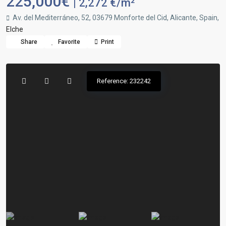
225,000€
| 2,272 €/m²
Av. del Mediterráneo, 52, 03679 Monforte del Cid, Alicante, Spain,
Elche
Share
Favorite
Print
Reference: 232242