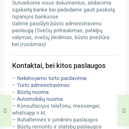
Sutvarkome visus dokumentus, atidarome
sąskaitą banke bei padedame gauti paskolą
Ispanijos bankuose
Galime pasiūlyti būsto administravimo
paslaugą (Svečių pritraukimas, patalpų
valymas, svečių įleidimas, būsto priežiūra
bei įruošimas)
Kontaktai, bei kitos paslaugos
–
Nekilnojamo turto pardavimai
–
Turto administravimas
–
Būstų nuoma
–
Automobilių nuoma
– Konsultacijos telefonu, messenger,
whatsapp ir kt.
– Buhalterinės ir juridinės paslaugos
– Būstų remonto ir statybų paslaugos