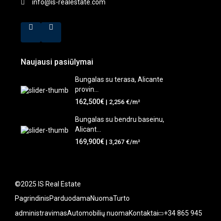
info@is-realestate.com
Naujausi pasiūlymai
Bungalas su terasa, Alicante
provin...
162,500€
| 2,256 €/m²
Bungalas su bendru baseinu,
Alicant...
169,900€
| 3,267 €/m²
©2025 IS Real Estate
Pagrindinis
Parduodama
Nuoma
Turto
administravimas
Automobilių nuoma
Kontaktai
+34 865 945