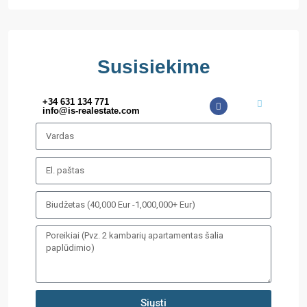
Susisiekime
+34 631 134 771
info@is-realestate.com
Siųsti