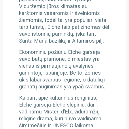
Viduržemio jūros klimatas su
karštomis vasaromis ir švelniomis
žiemomis, todėl tai yra populiari vieta
tarp turistų. Elche taip pat žinomas dėl
savo istorinių paminklų, įskaitant
Santa María baziliką ir Altamiros pilį.
Ekonominiu požiūriu Elche garsėja
savo batų pramone, o miestas yra
vienas iš pirmaujančių avalynės
gamintojų Ispanijoje. Be to, žemės
ūkis labai svarbus regione, o datulių ir
granatų auginimas yra ypač svarbus.
Kalbant apie kultūrinius renginius,
Elche garsėja Elche slėpiniu, dar
vadinamu Misteri d’Elx, viduramžių
religine drama, kuri buvo vaidinama
šimtmečius ir UNESCO laikoma