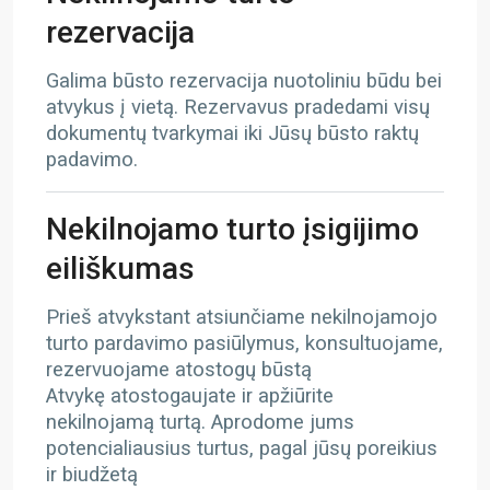
rezervacija
Galima būsto rezervacija nuotoliniu būdu bei
atvykus į vietą. Rezervavus pradedami visų
dokumentų tvarkymai iki Jūsų būsto raktų
padavimo.
Nekilnojamo turto įsigijimo
eiliškumas
Prieš atvykstant atsiunčiame nekilnojamojo
turto pardavimo pasiūlymus, konsultuojame,
rezervuojame atostogų būstą
Atvykę atostogaujate ir apžiūrite
nekilnojamą turtą. Aprodome jums
potencialiausius turtus, pagal jūsų poreikius
ir biudžetą