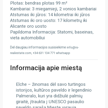
Plotas: bendras plotas 99 m²
Kambariai: 3 miegamieji, 2 vonios kambariai
Atstumas iki jūros: 14 kilometrai iki jūros
Atstumas iki oro uosto: 17 kilometrų iki
Alicante oro uosto
Papildoma Informacija: Statomi, baseinas,
vieta automobiliui
Dėl daugiau informacijos susisiekime
info@is-
realestate.com, +34 631 134 771 whatsapp
Informacija apie miestą
Elche – žinomas dėl savo turtingos
istorijos, kultūros paveldo ir legendinio
Palmeralo, kuri yra didžiulė palmių
giraitė, įtraukta į UNESCO pasaulio
paveldo sąrašą.
Mieste vyrauja