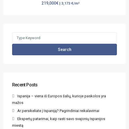
219,000€
| 3,173 €/m²
Search
Recent Posts
Ispanija – viena iš Europos šalių, kurioje paskolos yra
mažos
Ar persikeliate į Ispaniją? Pagrindiniai reikalavimai
Ekspertų patarimai, kaip rasti savo svajonių Ispanijos
miestą