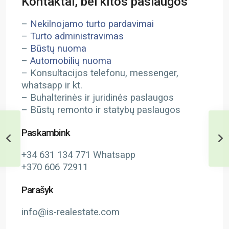
Kontaktai, bei kitos paslaugos
–
Nekilnojamo turto pardavimai
–
Turto administravimas
–
Būstų nuoma
–
Automobilių nuoma
– Konsultacijos telefonu, messenger,
whatsapp ir kt.
– Buhalterinės ir juridinės paslaugos
– Būstų remonto ir statybų paslaugos
Paskambink
+34 631 134 771 Whatsapp
+370 606 72911
Parašyk
info@is-realestate.com