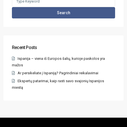
Search
Recent Posts
Ispanija – viena iš Europos šalių, kurioje paskolos yra
mažos
Ar persikeliate į Ispaniją? Pagrindiniai reikalavimai
Ekspertų patarimai, kaip rasti savo svajonių Ispanijos
miestą