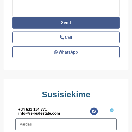
Call
WhatsApp
Susisiekime
+34 631 134 771
info@is-realestate.com