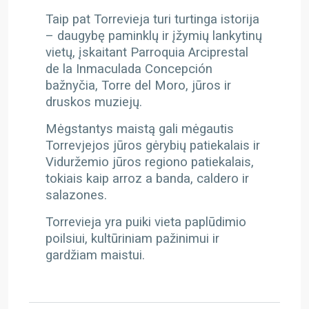
Taip pat Torrevieja turi turtinga istorija
– daugybę paminklų ir įžymių lankytinų
vietų, įskaitant Parroquia Arciprestal
de la Inmaculada Concepción
bažnyčia, Torre del Moro, jūros ir
druskos muziejų.
Mėgstantys maistą gali mėgautis
Torrevjejos jūros gėrybių patiekalais ir
Viduržemio jūros regiono patiekalais,
tokiais kaip arroz a banda, caldero ir
salazones.
Torrevieja yra puiki vieta paplūdimio
poilsiui, kultūriniam pažinimui ir
gardžiam maistui.