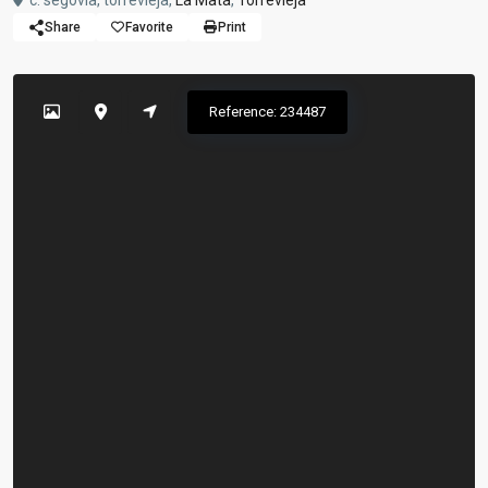
c. segovia, torrevieja,
La Mata
,
Torrevieja
Share
Favorite
Print
Reference: 234487