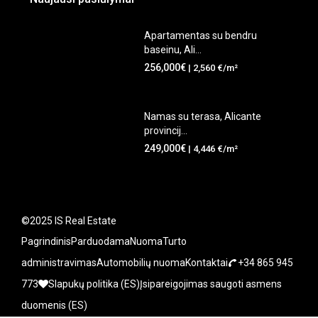
Apartamentas su bendru
baseinu, Ali...
256,000€
| 2,560 €/m²
Namas su terasa, Alicante
provincij...
249,000€
| 4,446 €/m²
©2025 IS Real Estate
Pagrindinis
Parduodama
Nuoma
Turto
administravimas
Automobilių nuoma
Kontaktai
+34 865 945
773
Slapukų politika (ES)
Įsipareigojimas saugoti asmens
duomenis (ES)