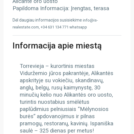
Alicante oro uosto
Papildoma Informacija: Įrengtas, terasa
Dėl daugiau informacijos susisiekime
info@is-
realestate.com, +34 631 134 771 whatsapp
Informacija apie miestą
Torrevieja – kurortinis miestas
Viduržemio jūros pakrantėje, Alikantės
apskrityje su vokiečiu, skandinavų,
anglų, belgų, rusų kaimynystę, 30
minučių kelio nuo Alikantės oro uosto,
turintis nuostabius smėlėtus
paplūdimius pelniusiais “Mėlynosios
burės” apdovanojimus ir pilnas
pramogų, restoranų, kavinių. Ispaniška
saulė – 325 dienas per metus!