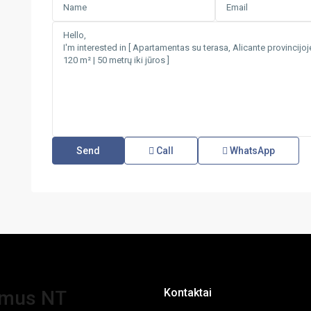
Call
WhatsApp
Kontaktai
amus NT