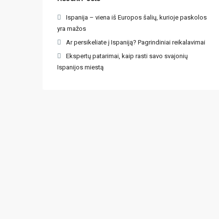
Ispanija – viena iš Europos šalių, kurioje paskolos
yra mažos
Ar persikeliate į Ispaniją? Pagrindiniai reikalavimai
Ekspertų patarimai, kaip rasti savo svajonių
Ispanijos miestą