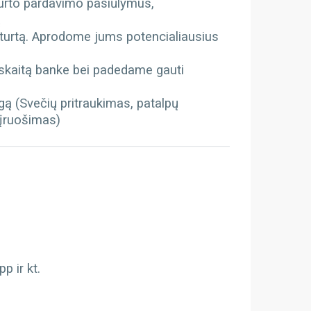
turto pardavimo pasiūlymus,
ą
 turtą. Aprodome jums potencialiausius
kaitą banke bei padedame gauti
gą (Svečių pritraukimas, patalpų
 įruošimas)
 ir kt.