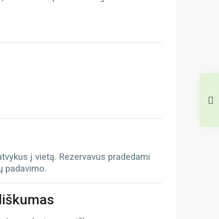
 atvykus į vietą. Rezervavus pradedami
tų padavimo.
iliškumas