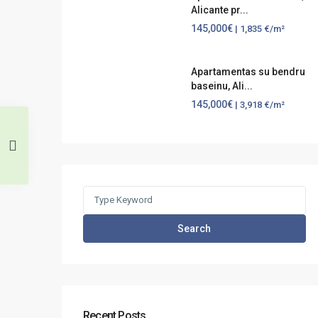
Alicante pr...
145,000€
| 1,835 €/m²
Apartamentas su bendru
baseinu, Ali...
145,000€
| 3,918 €/m²
Search
for:
Search
Recent Posts