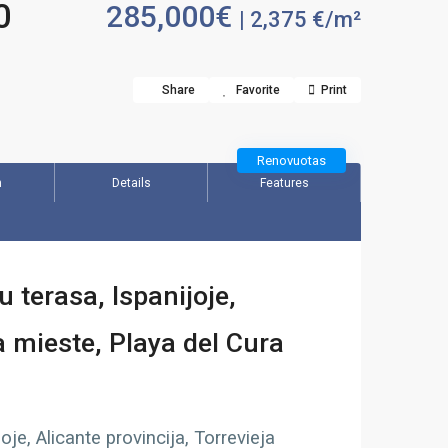
0
285,000€
| 2,375 €/m²
Share
Favorite
Print
Renovuotas
n
Details
Features
terasa, Ispanijoje,
ja mieste, Playa del Cura
je, Alicante provincija, Torrevieja