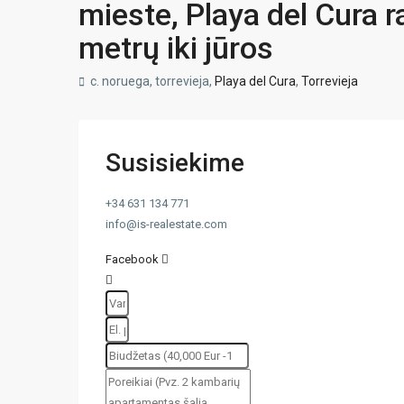
mieste, Playa del Cura r
metrų iki jūros
c. noruega, torrevieja,
Playa del Cura
,
Torrevieja
Susisiekime
+34 631 134 771
info@is-realestate.com
Facebook