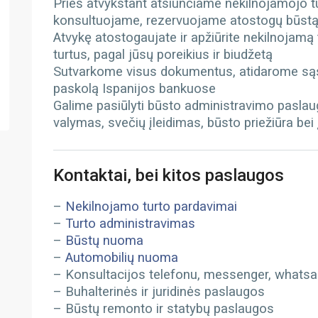
Prieš atvykstant atsiunčiame nekilnojamojo 
konsultuojame, rezervuojame atostogų būst
Atvykę atostogaujate ir apžiūrite nekilnojamą
turtus, pagal jūsų poreikius ir biudžetą
Sutvarkome visus dokumentus, atidarome sąs
paskolą Ispanijos bankuose
Galime pasiūlyti būsto administravimo paslau
valymas, svečių įleidimas, būsto priežiūra bei
Kontaktai, bei kitos paslaugos
–
Nekilnojamo turto pardavimai
–
Turto administravimas
–
Būstų nuoma
–
Automobilių nuoma
– Konsultacijos telefonu, messenger, whatsapp
– Buhalterinės ir juridinės paslaugos
– Būstų remonto ir statybų paslaugos