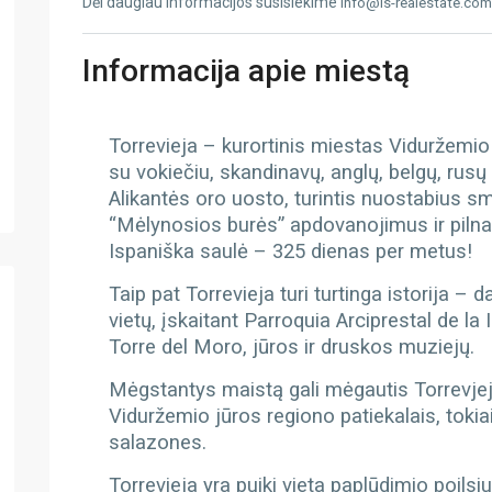
Dėl daugiau informacijos susisiekime
info@is-realestate.com
Informacija apie miestą
Torrevieja – kurortinis miestas Viduržemio 
su vokiečiu, skandinavų, anglų, belgų, rus
Alikantės oro uosto, turintis nuostabius s
“Mėlynosios burės” apdovanojimus ir pilna
Ispaniška saulė – 325 dienas per metus!
Taip pat Torrevieja turi turtinga istorija –
vietų, įskaitant Parroquia Arciprestal de 
Torre del Moro, jūros ir druskos muziejų.
Mėgstantys maistą gali mėgautis Torrevjejo
Viduržemio jūros regiono patiekalais, tokiai
salazones.
Torrevieja yra puiki vieta paplūdimio poilsiu