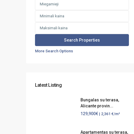
More Search Options
Latest Listing
Bungalas su terasa,
Alicante provin...
129,900€
| 2,361 €/m²
Apartamentas su terasa,