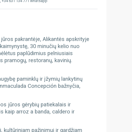
, +34 631 134 771 whatsapp
jūros pakrantėje, Alikantės apskrityje
ų kaimynystę, 30 minučių kelio nuo
mėlėtus paplūdimius pelniusiais
s pramogų, restoranų, kavinių.
 daugybę paminklų ir įžymių lankytinų
la Inmaculada Concepción bažnyčia,
s jūros gėrybių patiekalais ir
s kaip arroz a banda, caldero ir
i, kultūriniam pažinimui ir gardžiam