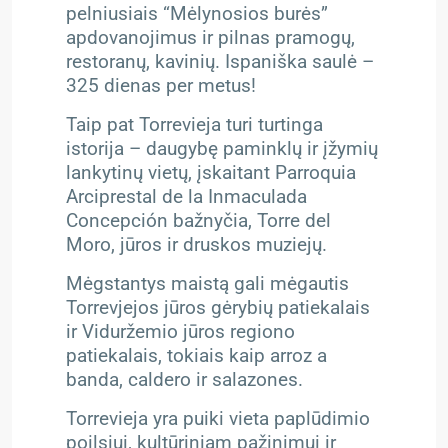
pelniusiais “Mėlynosios burės”
apdovanojimus ir pilnas pramogų,
restoranų, kavinių. Ispaniška saulė –
325 dienas per metus!
Taip pat Torrevieja turi turtinga
istorija – daugybę paminklų ir įžymių
lankytinų vietų, įskaitant Parroquia
Arciprestal de la Inmaculada
Concepción bažnyčia, Torre del
Moro, jūros ir druskos muziejų.
Mėgstantys maistą gali mėgautis
Torrevjejos jūros gėrybių patiekalais
ir Viduržemio jūros regiono
patiekalais, tokiais kaip arroz a
banda, caldero ir salazones.
Torrevieja yra puiki vieta paplūdimio
poilsiui, kultūriniam pažinimui ir