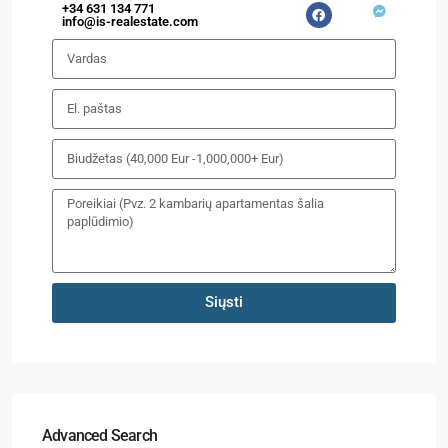
+34 631 134 771
info@is-realestate.com
Siųsti
Advanced Search