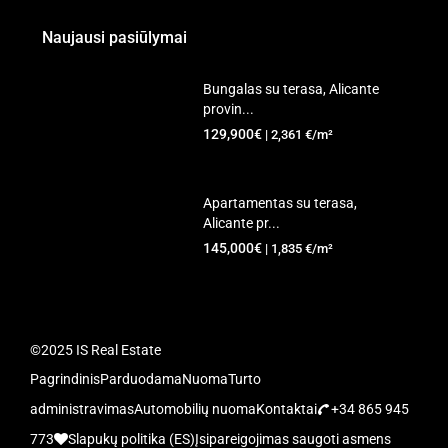
Naujausi pasiūlymai
Bungalas su terasa, Alicante
provin...
129,900€
| 2,361 €/m²
Apartamentas su terasa,
Alicante pr...
145,000€
| 1,835 €/m²
©2025 IS Real Estate
Pagrindinis
Parduodama
Nuoma
Turto
administravimas
Automobilių nuoma
Kontaktai
+34 865 945
773
Slapukų politika (ES)
Įsipareigojimas saugoti asmens