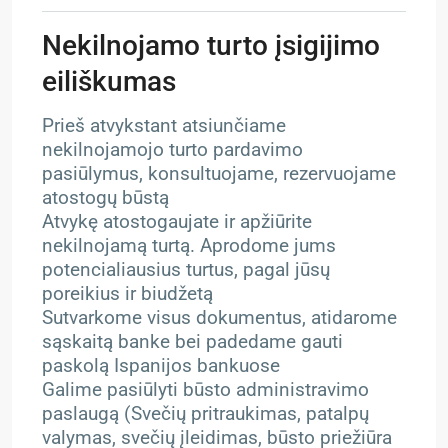
Nekilnojamo turto įsigijimo
eiliškumas
Prieš atvykstant atsiunčiame
nekilnojamojo turto pardavimo
pasiūlymus, konsultuojame, rezervuojame
atostogų būstą
Atvykę atostogaujate ir apžiūrite
nekilnojamą turtą. Aprodome jums
potencialiausius turtus, pagal jūsų
poreikius ir biudžetą
Sutvarkome visus dokumentus, atidarome
sąskaitą banke bei padedame gauti
paskolą Ispanijos bankuose
Galime pasiūlyti būsto administravimo
paslaugą (Svečių pritraukimas, patalpų
valymas, svečių įleidimas, būsto priežiūra