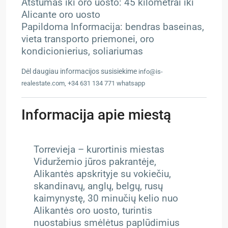
Atstumas iki oro uosto: 45 kilometrai iki
Alicante oro uosto
Papildoma Informacija: bendras baseinas,
vieta transporto priemonei, oro
kondicionierius, soliariumas
Dėl daugiau informacijos susisiekime
info@is-
realestate.com, +34 631 134 771 whatsapp
Informacija apie miestą
Torrevieja – kurortinis miestas
Viduržemio jūros pakrantėje,
Alikantės apskrityje su vokiečiu,
skandinavų, anglų, belgų, rusų
kaimynystę, 30 minučių kelio nuo
Alikantės oro uosto, turintis
nuostabius smėlėtus paplūdimius