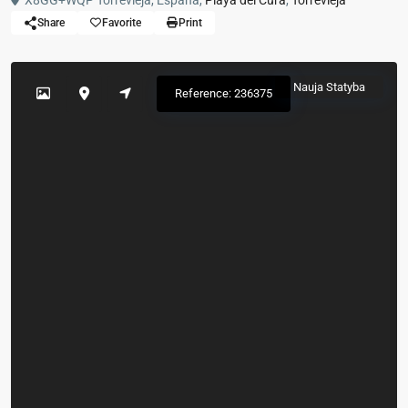
X8GG+WQP Torrevieja, España,
Playa del Cura
,
Torrevieja
Share
Favorite
Print
Nauja Statyba
Reference: 236375