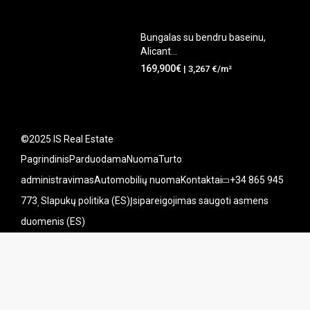
Bungalas su bendru baseinu,
Alicant...
169,900€
| 3,267 €/m²
©2025 IS Real Estate
Pagrindinis
Parduodama
Nuoma
Turto
administravimas
Automobilių nuoma
Kontaktai
+34 865 945
773
Slapukų politika (ES)
Įsipareigojimas saugoti asmens
duomenis (ES)