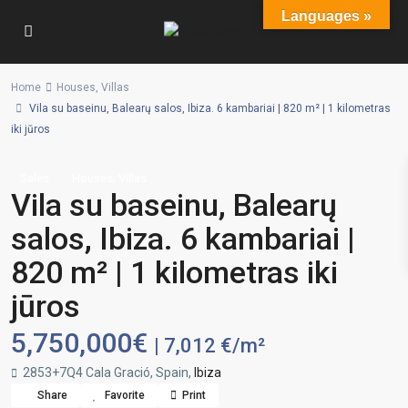
Languages »
Home
Houses
,
Villas
Vila su baseinu, Balearų salos, Ibiza. 6 kambariai | 820 m² | 1 kilometras
iki jūros
,
Sales
Houses
Villas
Vila su baseinu, Balearų
salos, Ibiza. 6 kambariai |
820 m² | 1 kilometras iki
jūros
5,750,000€
| 7,012 €/m²
2853+7Q4 Cala Gració, Spain,
Ibiza
Share
Favorite
Print