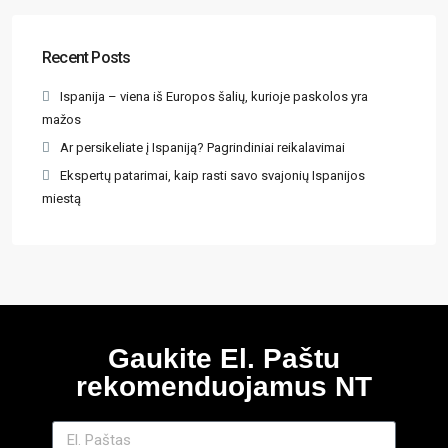
Recent Posts
Ispanija – viena iš Europos šalių, kurioje paskolos yra
mažos
Ar persikeliate į Ispaniją? Pagrindiniai reikalavimai
Ekspertų patarimai, kaip rasti savo svajonių Ispanijos
miestą
Gaukite El. Paštu
rekomenduojamus NT