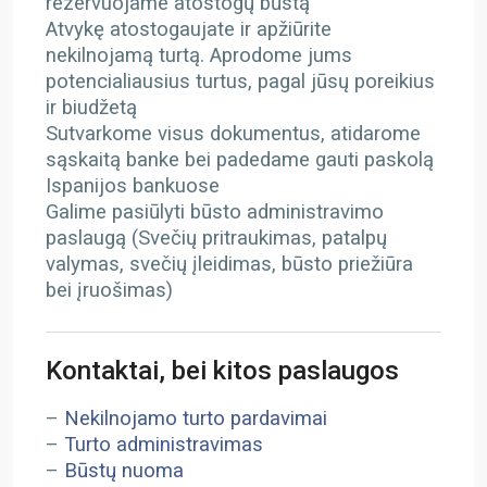
rezervuojame atostogų būstą
Atvykę atostogaujate ir apžiūrite
nekilnojamą turtą. Aprodome jums
potencialiausius turtus, pagal jūsų poreikius
ir biudžetą
Sutvarkome visus dokumentus, atidarome
sąskaitą banke bei padedame gauti paskolą
Ispanijos bankuose
Galime pasiūlyti būsto administravimo
paslaugą (Svečių pritraukimas, patalpų
valymas, svečių įleidimas, būsto priežiūra
bei įruošimas)
Kontaktai, bei kitos paslaugos
–
Nekilnojamo turto pardavimai
–
Turto administravimas
–
Būstų nuoma