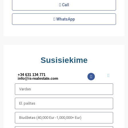
Call
WhatsApp
Susisiekime
+34 631 134 771
info@is-realestate.com