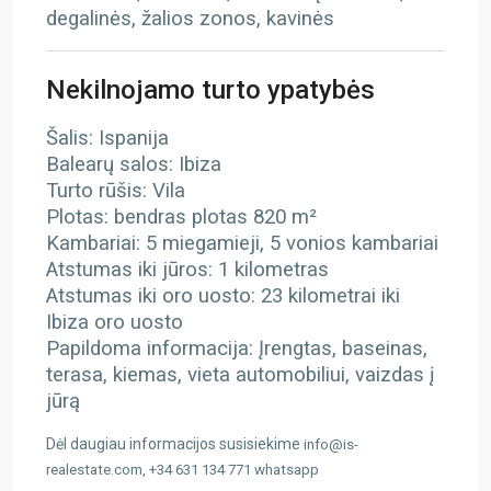
degalinės, žalios zonos, kavinės
Nekilnojamo turto ypatybės
Šalis: Ispanija
Balearų salos: Ibiza
Turto rūšis: Vila
Plotas: bendras plotas 820 m²
Kambariai: 5 miegamieji, 5 vonios kambariai
Atstumas iki jūros: 1 kilometras
Atstumas iki oro uosto: 23 kilometrai
iki
Ibiza oro uosto
Papildoma informacija: Įrengtas, baseinas,
terasa, kiemas, vieta automobiliui, vaizdas į
jūrą
Dėl daugiau informacijos susisiekime
info@is-
realestate.com, +34 631 134 771 whatsapp