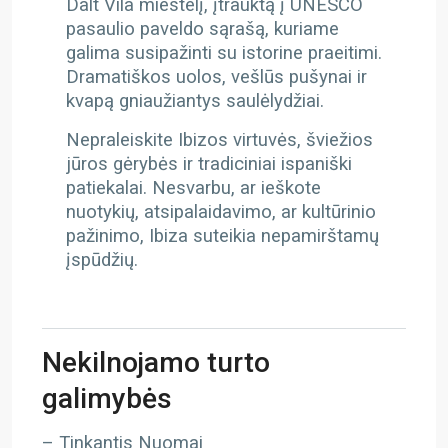
Dalt Vila miestelį, įtrauktą į UNESCO
pasaulio paveldo sąrašą, kuriame
galima susipažinti su istorine praeitimi.
Dramatiškos uolos, vešlūs pušynai ir
kvapą gniaužiantys saulėlydžiai.
Nepraleiskite Ibizos virtuvės, šviežios
jūros gėrybės ir tradiciniai ispaniški
patiekalai. Nesvarbu, ar ieškote
nuotykių, atsipalaidavimo, ar kultūrinio
pažinimo, Ibiza suteikia nepamirštamų
įspūdžių.
Nekilnojamo turto
galimybės
– Tinkantis Nuomai