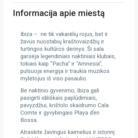
Informacija apie miestą
Ibiza – ne tik vakarėlių rojus, bet ir
žavus nuostabių kraštovaizdžių ir
turtingos kultūros derinys. Ši sala
garsėja legendiniais naktiniais klubais,
tokiais kaip “Pacha” ir “Amnesia”,
pulsuoja energija ir traukia muzikos
mylėtojus iš viso pasaulio.
Be naktinio gyvenimo, Ibiza gali
pasigirti idiliškais paplūdimiais,
pavyzdžiui, krištolo skaidrumo Cala
Comte ir gyvybingais Playa d’en
Bossa.
Atraskite žavingus kaimelius ir istorinį