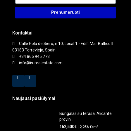
Prenumeruoti
Kontaktai
Calle Pola de Siero, n 10, Local 1 - Edif. Mar Baltico II
03183 Torrevieja, Spain
+34 865 945 773
info@is-realestate.com
Naujausi pasiūlymai
Bungalas su terasa, Alicante
provin...
162,500€
| 2,256 €/m²