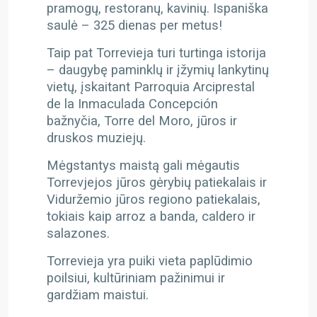
pramogų, restoranų, kavinių. Ispaniška
saulė – 325 dienas per metus!
Taip pat Torrevieja turi turtinga istorija
– daugybę paminklų ir įžymių lankytinų
vietų, įskaitant Parroquia Arciprestal
de la Inmaculada Concepción
bažnyčia, Torre del Moro, jūros ir
druskos muziejų.
Mėgstantys maistą gali mėgautis
Torrevjejos jūros gėrybių patiekalais ir
Viduržemio jūros regiono patiekalais,
tokiais kaip arroz a banda, caldero ir
salazones.
Torrevieja yra puiki vieta paplūdimio
poilsiui, kultūriniam pažinimui ir
gardžiam maistui.