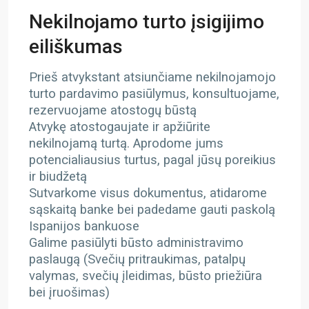
Nekilnojamo turto įsigijimo
eiliškumas
Prieš atvykstant atsiunčiame nekilnojamojo
turto pardavimo pasiūlymus, konsultuojame,
rezervuojame atostogų būstą
Atvykę atostogaujate ir apžiūrite
nekilnojamą turtą. Aprodome jums
potencialiausius turtus, pagal jūsų poreikius
ir biudžetą
Sutvarkome visus dokumentus, atidarome
sąskaitą banke bei padedame gauti paskolą
Ispanijos bankuose
Galime pasiūlyti būsto administravimo
paslaugą (Svečių pritraukimas, patalpų
valymas, svečių įleidimas, būsto priežiūra
bei įruošimas)