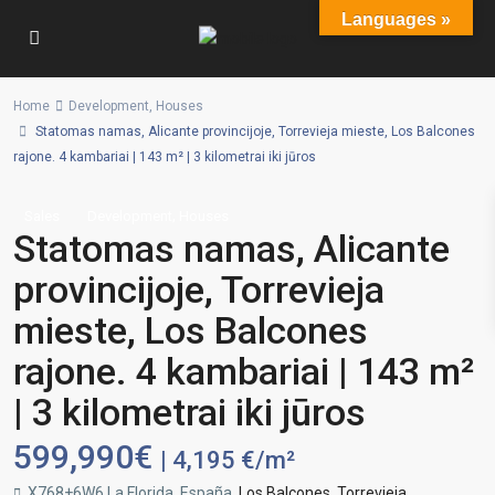
Languages »
Home
Development
,
Houses
Statomas namas, Alicante provincijoje, Torrevieja mieste, Los Balcones
rajone. 4 kambariai | 143 m² | 3 kilometrai iki jūros
,
Sales
Development
Houses
Statomas namas, Alicante
provincijoje, Torrevieja
mieste, Los Balcones
rajone. 4 kambariai | 143 m²
| 3 kilometrai iki jūros
599,990€
| 4,195 €/m²
X768+6W6 La Florida, España,
Los Balcones
,
Torrevieja