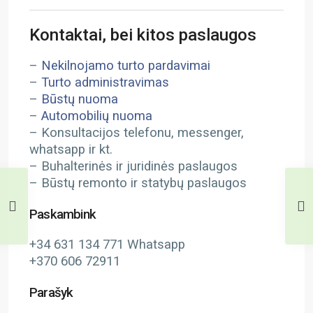
Kontaktai, bei kitos paslaugos
–
Nekilnojamo turto pardavimai
–
Turto administravimas
–
Būstų nuoma
–
Automobilių nuoma
– Konsultacijos telefonu, messenger,
whatsapp ir kt.
– Buhalterinės ir juridinės paslaugos
– Būstų remonto ir statybų paslaugos
Paskambink
+34 631 134 771 Whatsapp
+370 606 72911
Parašyk