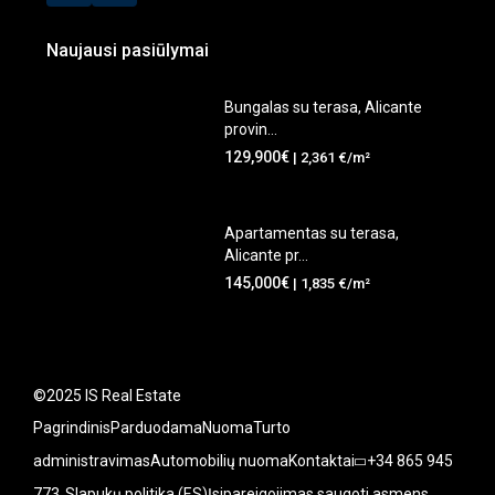
Naujausi pasiūlymai
Bungalas su terasa, Alicante
provin...
129,900€
| 2,361 €/m²
Apartamentas su terasa,
Alicante pr...
145,000€
| 1,835 €/m²
©2025 IS Real Estate
Pagrindinis
Parduodama
Nuoma
Turto
administravimas
Automobilių nuoma
Kontaktai
+34 865 945
773
Slapukų politika (ES)
Įsipareigojimas saugoti asmens