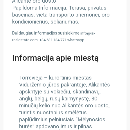
Alicante oro uosto
Papildoma Informacija: Terasa, privatus
baseinas, vieta transporto priemonei, oro
kondicionierius, soliariumas.
Dėl daugiau informacijos susisiekime
info@is-
realestate.com, +34 631 134 771 whatsapp
Informacija apie miestą
Torrevieja – kurortinis miestas
Viduržemio jūros pakrantėje, Alikantės
apskrityje su vokiečiu, skandinavų,
anglų, belgų, rusų kaimynystę, 30
minučių kelio nuo Alikantės oro uosto,
turintis nuostabius smėlėtus
paplūdimius pelniusiais “Mėlynosios
burės” apdovanojimus ir pilnas