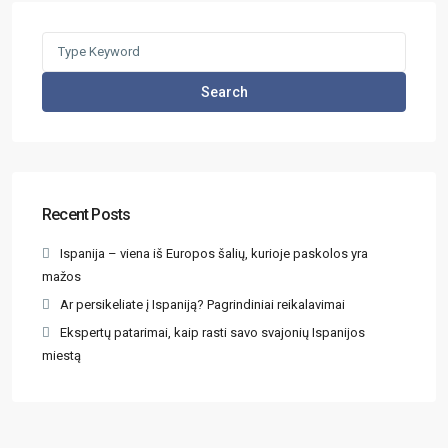
Search
Recent Posts
Ispanija – viena iš Europos šalių, kurioje paskolos yra
mažos
Ar persikeliate į Ispaniją? Pagrindiniai reikalavimai
Ekspertų patarimai, kaip rasti savo svajonių Ispanijos
miestą