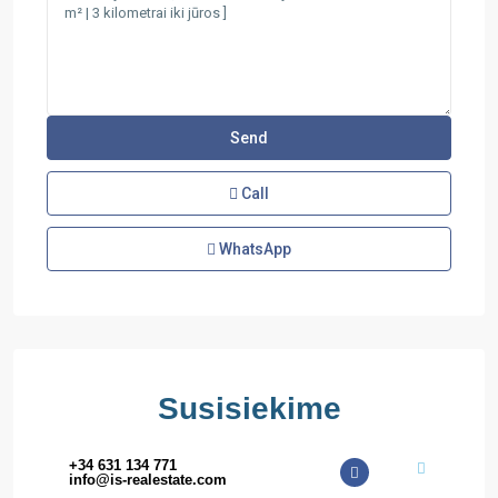
Call
WhatsApp
Susisiekime
+34 631 134 771
info@is-realestate.com