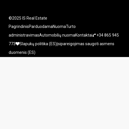
©2025 IS Real Estate
Pagrindinis
Parduodama
Nuoma
Turto
administravimas
Automobilių nuoma
Kontaktai
+34 865 945
773
Slapukų politika (ES)
Įsipareigojimas saugoti asmens
duomenis (ES)