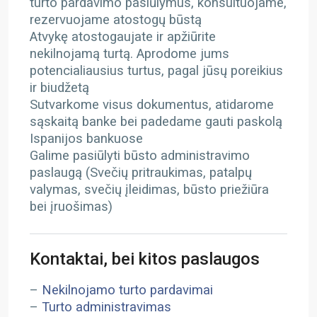
turto pardavimo pasiūlymus, konsultuojame,
rezervuojame atostogų būstą
Atvykę atostogaujate ir apžiūrite
nekilnojamą turtą. Aprodome jums
potencialiausius turtus, pagal jūsų poreikius
ir biudžetą
Sutvarkome visus dokumentus, atidarome
sąskaitą banke bei padedame gauti paskolą
Ispanijos bankuose
Galime pasiūlyti būsto administravimo
paslaugą (Svečių pritraukimas, patalpų
valymas, svečių įleidimas, būsto priežiūra
bei įruošimas)
Kontaktai, bei kitos paslaugos
–
Nekilnojamo turto pardavimai
–
Turto administravimas