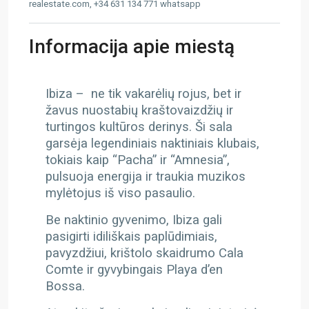
realestate.com, +34 631 134 771 whatsapp
Informacija apie miestą
Ibiza – ne tik vakarėlių rojus, bet ir
žavus nuostabių kraštovaizdžių ir
turtingos kultūros derinys. Ši sala
garsėja legendiniais naktiniais klubais,
tokiais kaip “Pacha” ir “Amnesia”,
pulsuoja energija ir traukia muzikos
mylėtojus iš viso pasaulio.
Be naktinio gyvenimo, Ibiza gali
pasigirti idiliškais paplūdimiais,
pavyzdžiui, krištolo skaidrumo Cala
Comte ir gyvybingais Playa d’en
Bossa.