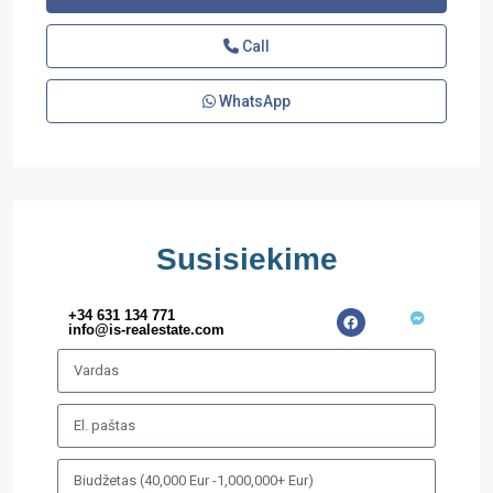
Call
WhatsApp
Susisiekime
+34 631 134 771
info@is-realestate.com