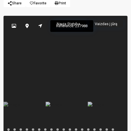
Share
Favorite
Print
Nauja Statyba
Vaizdas į jūrą
Reference: 237988