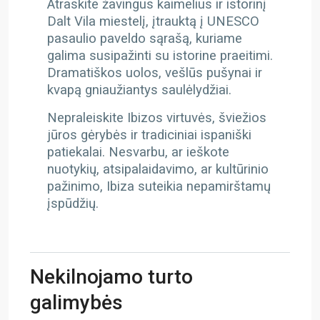
Atraskite žavingus kaimelius ir istorinį
Dalt Vila miestelį, įtrauktą į UNESCO
pasaulio paveldo sąrašą, kuriame
galima susipažinti su istorine praeitimi.
Dramatiškos uolos, vešlūs pušynai ir
kvapą gniaužiantys saulėlydžiai.
Nepraleiskite Ibizos virtuvės, šviežios
jūros gėrybės ir tradiciniai ispaniški
patiekalai. Nesvarbu, ar ieškote
nuotykių, atsipalaidavimo, ar kultūrinio
pažinimo, Ibiza suteikia nepamirštamų
įspūdžių.
Nekilnojamo turto
galimybės