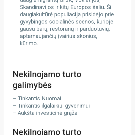
daug emigrantų iš JK, Vokietijos,
Skandinavijos ir kitų Europos šalių. Ši
daugiakultūrė populiacija prisidėjo prie
gyvybingos socialinės scenos, kurioje
gausu barų, restoranų ir parduotuvių,
aptarnaujančių įvairius skonius,
kūrimo.
Nekilnojamo turto
galimybės
– Tinkantis Nuomai
– Tinkantis ilgalaikiui gyvenimui
– Aukšta investicinė grąža
Nekilnojamo turto