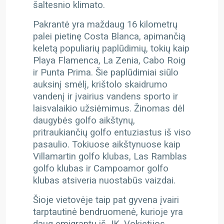
šaltesnio klimato.
Pakrantė yra maždaug 16 kilometrų
palei pietinę Costa Blanca, apimančią
keletą populiarių paplūdimių, tokių kaip
Playa Flamenca, La Zenia, Cabo Roig
ir Punta Prima. Šie paplūdimiai siūlo
auksinį smėlį, krištolo skaidrumo
vandenį ir įvairius vandens sporto ir
laisvalaikio užsiėmimus.
Žinomas dėl
daugybės golfo aikštynų,
pritraukiančių golfo entuziastus iš viso
pasaulio. Tokiuose aikštynuose kaip
Villamartin golfo klubas, Las Ramblas
golfo klubas ir Campoamor golfo
klubas atsiveria nuostabūs vaizdai.
Šioje vietovėje taip pat gyvena įvairi
tarptautinė bendruomenė, kurioje yra