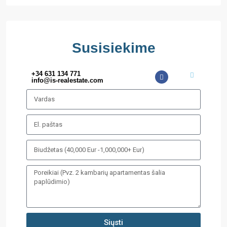
Susisiekime
+34 631 134 771
info@is-realestate.com
Siųsti