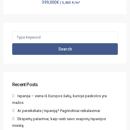
399,000€
| 5,465 €/m²
Search
Recent Posts
Ispanija – viena iš Europos šalių, kurioje paskolos yra
mažos
Ar persikeliate į Ispaniją? Pagrindiniai reikalavimai
Ekspertų patarimai, kaip rasti savo svajonių Ispanijos
miestą