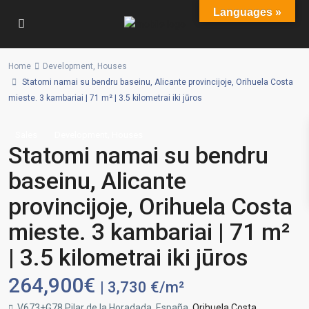
Languages »
Home
Development
,
Houses
Statomi namai su bendru baseinu, Alicante provincijoje, Orihuela Costa
mieste. 3 kambariai | 71 m² | 3.5 kilometrai iki jūros
,
Sales
Development
Houses
Statomi namai su bendru
baseinu, Alicante
provincijoje, Orihuela Costa
mieste. 3 kambariai | 71 m²
| 3.5 kilometrai iki jūros
264,900€
| 3,730 €/m²
V673+G78 Pilar de la Horadada, España,
Orihuela Costa