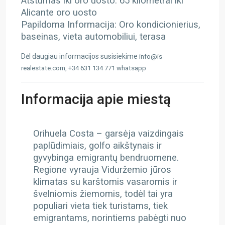
Atstumas iki oro uosto: 65 kilometrai iki
Alicante oro uosto
Papildoma Informacija: Oro kondicionierius,
baseinas, vieta automobiliui, terasa
Dėl daugiau informacijos susisiekime
info@is-
realestate.com, +34 631 134 771 whatsapp
Informacija apie miestą
Orihuela Costa – g
arsėja vaizdingais
paplūdimiais, golfo aikštynais ir
gyvybinga emigrantų bendruomene.
Regione vyrauja Viduržemio jūros
klimatas su karštomis vasaromis ir
švelniomis žiemomis, todėl tai yra
populiari vieta tiek turistams, tiek
emigrantams, norintiems pabėgti nuo