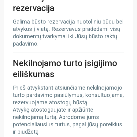
rezervacija
Galima būsto rezervacija nuotoliniu būdu bei
atvykus į vietą. Rezervavus pradedami visų
dokumentų tvarkymai iki Jūsų būsto raktų
padavimo.
Nekilnojamo turto įsigijimo
eiliškumas
Prieš atvykstant atsiunčiame nekilnojamojo
turto pardavimo pasiūlymus, konsultuojame,
rezervuojame atostogų būstą
Atvykę atostogaujate ir apžiūrite
nekilnojamą turtą. Aprodome jums
potencialiausius turtus, pagal jūsų poreikius
ir biudžetą