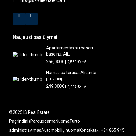
info@is-realestate.com
Naujausi pasiūlymai
Apartamentas su bendru
baseinu, Ali...
256,000€
| 2,560 €/m²
Namas su terasa, Alicante
provincij...
249,000€
| 4,446 €/m²
©2025 IS Real Estate
Pagrindinis
Parduodama
Nuoma
Turto
administravimas
Automobilių nuoma
Kontaktai
+34 865 945