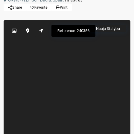
GRW3+W2P Golf Badia, Spain,
Finestrat
Share
Favorite
Print
Nauja Statyba
Reference: 240386