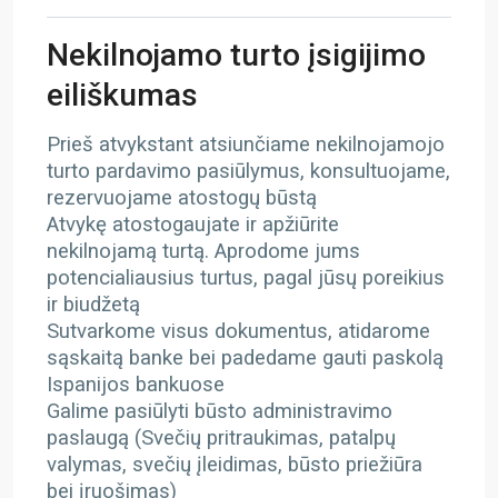
Nekilnojamo turto įsigijimo
eiliškumas
Prieš atvykstant atsiunčiame nekilnojamojo
turto pardavimo pasiūlymus, konsultuojame,
rezervuojame atostogų būstą
Atvykę atostogaujate ir apžiūrite
nekilnojamą turtą. Aprodome jums
potencialiausius turtus, pagal jūsų poreikius
ir biudžetą
Sutvarkome visus dokumentus, atidarome
sąskaitą banke bei padedame gauti paskolą
Ispanijos bankuose
Galime pasiūlyti būsto administravimo
paslaugą (Svečių pritraukimas, patalpų
valymas, svečių įleidimas, būsto priežiūra
bei įruošimas)