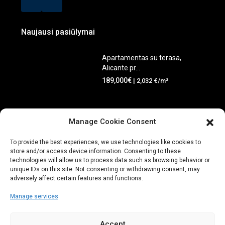
Naujausi pasiūlymai
Apartamentas su terasa,
Alicante pr...
189,000€
| 2,032 €/m²
Penthouse apartamentas su
Manage Cookie Consent
terasa, A...
220,000€
| 3,325 €/m²
To provide the best experiences, we use technologies like cookies to
store and/or access device information. Consenting to these
technologies will allow us to process data such as browsing behavior or
unique IDs on this site. Not consenting or withdrawing consent, may
adversely affect certain features and functions.
©2025 IS Real Estate
Manage services
Pagrindinis
Parduodama
Nuoma
Turto
administravimas
Automobilių nuoma
Kontaktai
+34 865 945
Accept