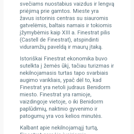
svečiams nuostabius vaizdus ir lengvą
priėjimą prie gamtos. Mieste yra
žavus istorinis centras su siauromis
gatvelėmis, baltais namais ir tokiomis
įžymybėmis kaip XIII a. Finestrat pilis
(Castell de Finestrat), atspindinti
viduramžių paveldą ir maurų įtaką.
Istoriškai Finestrat ekonomika buvo
sutelkta į žemės ūkį, tačiau turizmas ir
nekilnojamasis turtas tapo svarbiais
augimo varikliais, ypač dėl to, kad
Finestrat yra netoli judraus Benidorm
miesto. Finestrat yra ramioje,
vaizdingoje vietoje, o iki Benidorm
paplūdimių, naktinio gyvenimo ir
patogumų yra vos kelios minutės.
Kalbant apie nekilnojamąjį turtą,