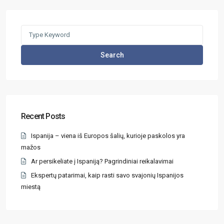
Search
Recent Posts
Ispanija – viena iš Europos šalių, kurioje paskolos yra
mažos
Ar persikeliate į Ispaniją? Pagrindiniai reikalavimai
Ekspertų patarimai, kaip rasti savo svajonių Ispanijos
miestą