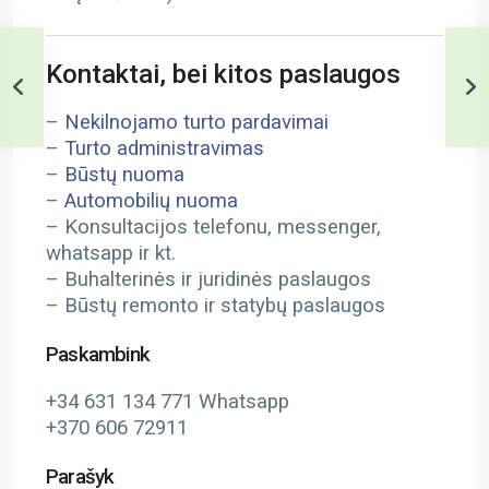
Kontaktai, bei kitos paslaugos
–
Nekilnojamo turto pardavimai
–
Turto administravimas
–
Būstų nuoma
–
Automobilių nuoma
– Konsultacijos telefonu, messenger,
whatsapp ir kt.
– Buhalterinės ir juridinės paslaugos
– Būstų remonto ir statybų paslaugos
Paskambink
+34 631 134 771 Whatsapp
+370 606 72911
Parašyk