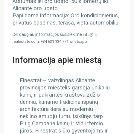
Atstumas iki oro uosto: 50 kilometrų iki
Alicante oro uosto
Papildoma informacija: Oro kondicionierius,
privatus baseinas, terasa, vieta automobiliui
Dėl daugiau informacijos susisiekime
info@is-
realestate.com, +34 631 134 771 whatsapp
Informacija apie miestą
Finestrat – vaizdingas Alicante
provincijos miestelis garsėja unikaliu
kalnų ir pakrantės kraštovaizdžio
deriniu, kuriame tradicinė ispanų
architektūra dera su moderniu
nekilnojamuoju turtu. Įsikūręs tarp
Puig Campana kalnų ir Viduržemio
jūros, Finestrat siūlo gyventojams ir