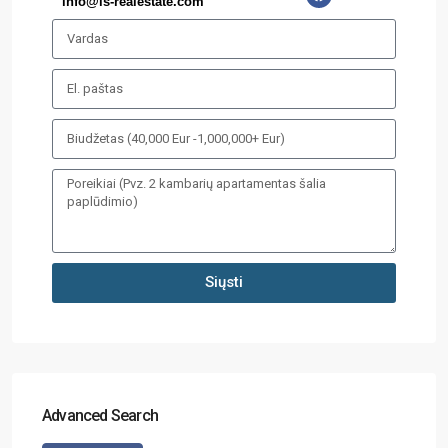
info@is-realestate.com
Siųsti
Advanced Search