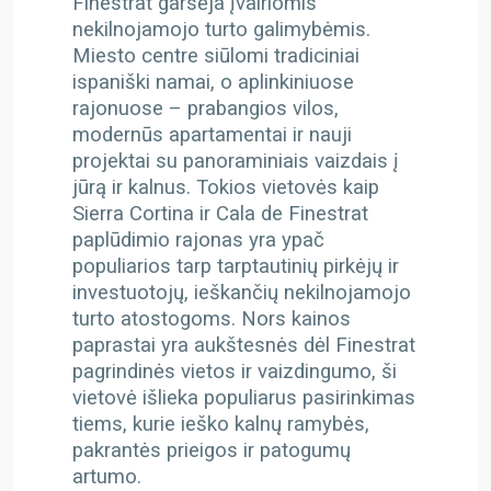
Finestrat garsėja įvairiomis
nekilnojamojo turto galimybėmis.
Miesto centre siūlomi tradiciniai
ispaniški namai, o aplinkiniuose
rajonuose – prabangios vilos,
modernūs apartamentai ir nauji
projektai su panoraminiais vaizdais į
jūrą ir kalnus. Tokios vietovės kaip
Sierra Cortina ir Cala de Finestrat
paplūdimio rajonas yra ypač
populiarios tarp tarptautinių pirkėjų ir
investuotojų, ieškančių nekilnojamojo
turto atostogoms. Nors kainos
paprastai yra aukštesnės dėl Finestrat
pagrindinės vietos ir vaizdingumo, ši
vietovė išlieka populiarus pasirinkimas
tiems, kurie ieško kalnų ramybės,
pakrantės prieigos ir patogumų
artumo.