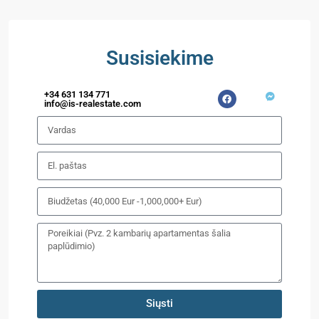
Susisiekime
+34 631 134 771
info@is-realestate.com
Siųsti