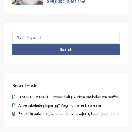
399,000€
| 5,465 €/m²
Search
Recent Posts
Ispanija – viena iš Europos šalių, kurioje paskolos yra mažos
Ar persikeliate į Ispaniją? Pagrindiniai reikalavimai
Ekspertų patarimai, kaip rasti savo svajonių Ispanijos miestą