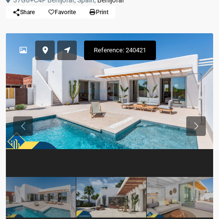
37G8+C4F Benijófar, Spain,
Benijofar
Share
Favorite
Print
Reference: 240421
Previous
Previou