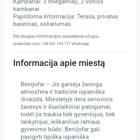
Kambariai: 3 miegamieji, 2 vonios
kambariai
Papildoma Informacija: Terasa, privatus
baseinas, soliariumas
Dėl daugiau informacijos susisiekime
info@is-
realestate.com, +34 631 134 771 whatsapp
Informacija apie miestą
Benijofar – Jis garsėja žavinga
atmosfera ir tradicine ispaniška
išvaizda. Miestelyje dera senovinis
žavesys ir šiuolaikiniai patogumai,
todėl jis traukia tiek gyventojus, tiek
lankytojus, ieškančius ramaus
gyvenimo būdo. Benijofar gali
pasigirti tipiška ispaniška