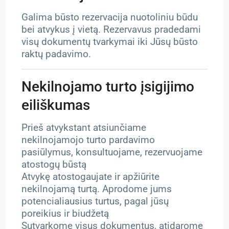
Galima būsto rezervacija nuotoliniu būdu
bei atvykus į vietą. Rezervavus pradedami
visų dokumentų tvarkymai iki Jūsų būsto
raktų padavimo.
Nekilnojamo turto įsigijimo
eiliškumas
Prieš atvykstant atsiunčiame
nekilnojamojo turto pardavimo
pasiūlymus, konsultuojame, rezervuojame
atostogų būstą
Atvykę atostogaujate ir apžiūrite
nekilnojamą turtą. Aprodome jums
potencialiausius turtus, pagal jūsų
poreikius ir biudžetą
Sutvarkome visus dokumentus, atidarome