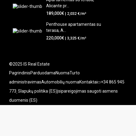
Alicante pr...
189,000€
| 2,032 €/m²
Penthouse apartamentas su
terasa, A...
220,000€
| 3,325 €/m²
©2025 IS Real Estate
Pagrindinis
Parduodama
Nuoma
Turto
administravimas
Automobilių nuoma
Kontaktai
+34 865 945
773
Slapukų politika (ES)
Įsipareigojimas saugoti asmens
duomenis (ES)