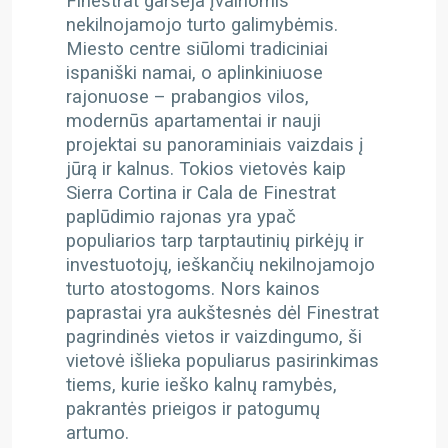
Finestrat garsėja įvairiomis
nekilnojamojo turto galimybėmis.
Miesto centre siūlomi tradiciniai
ispaniški namai, o aplinkiniuose
rajonuose – prabangios vilos,
modernūs apartamentai ir nauji
projektai su panoraminiais vaizdais į
jūrą ir kalnus. Tokios vietovės kaip
Sierra Cortina ir Cala de Finestrat
paplūdimio rajonas yra ypač
populiarios tarp tarptautinių pirkėjų ir
investuotojų, ieškančių nekilnojamojo
turto atostogoms. Nors kainos
paprastai yra aukštesnės dėl Finestrat
pagrindinės vietos ir vaizdingumo, ši
vietovė išlieka populiarus pasirinkimas
tiems, kurie ieško kalnų ramybės,
pakrantės prieigos ir patogumų
artumo.