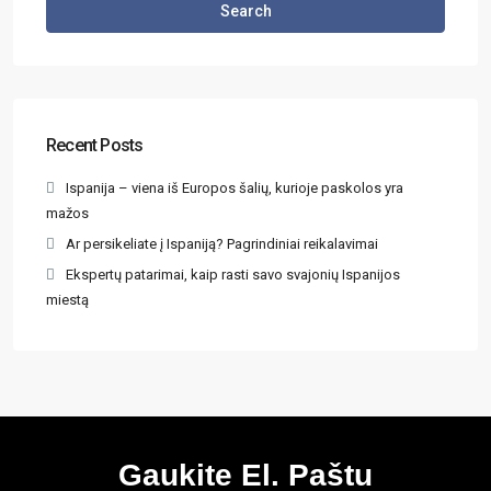
Search
Recent Posts
Ispanija – viena iš Europos šalių, kurioje paskolos yra
mažos
Ar persikeliate į Ispaniją? Pagrindiniai reikalavimai
Ekspertų patarimai, kaip rasti savo svajonių Ispanijos
miestą
Gaukite El. Paštu