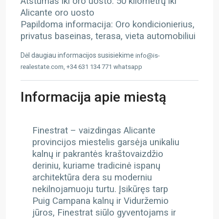
Atstumas iki oro uosto: 50 kilometrų iki
Alicante oro uosto
Papildoma informacija: Oro kondicionierius,
privatus baseinas, terasa, vieta automobiliui
Dėl daugiau informacijos susisiekime
info@is-
realestate.com, +34 631 134 771 whatsapp
Informacija apie miestą
Finestrat – vaizdingas Alicante
provincijos miestelis garsėja unikaliu
kalnų ir pakrantės kraštovaizdžio
deriniu, kuriame tradicinė ispanų
architektūra dera su moderniu
nekilnojamuoju turtu. Įsikūręs tarp
Puig Campana kalnų ir Viduržemio
jūros, Finestrat siūlo gyventojams ir