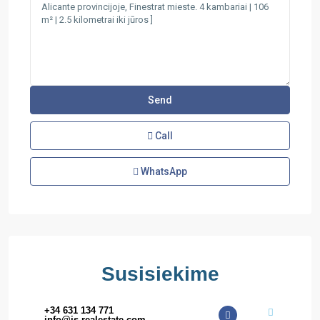
Call
WhatsApp
Susisiekime
+34 631 134 771
info@is-realestate.com