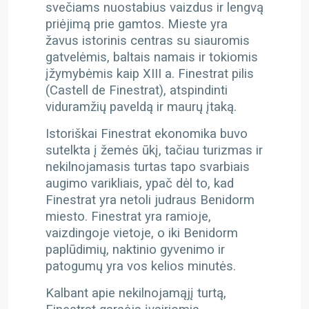
svečiams nuostabius vaizdus ir lengvą
priėjimą prie gamtos. Mieste yra
žavus istorinis centras su siauromis
gatvelėmis, baltais namais ir tokiomis
įžymybėmis kaip XIII a. Finestrat pilis
(Castell de Finestrat), atspindinti
viduramžių paveldą ir maurų įtaką.
Istoriškai Finestrat ekonomika buvo
sutelkta į žemės ūkį, tačiau turizmas ir
nekilnojamasis turtas tapo svarbiais
augimo varikliais, ypač dėl to, kad
Finestrat yra netoli judraus Benidorm
miesto. Finestrat yra ramioje,
vaizdingoje vietoje, o iki Benidorm
paplūdimių, naktinio gyvenimo ir
patogumų yra vos kelios minutės.
Kalbant apie nekilnojamąjį turtą,