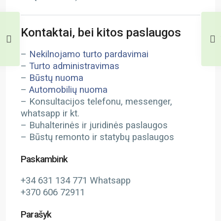
Kontaktai, bei kitos paslaugos
–
Nekilnojamo turto pardavimai
–
Turto administravimas
–
Būstų nuoma
–
Automobilių nuoma
– Konsultacijos telefonu, messenger,
whatsapp ir kt.
– Buhalterinės ir juridinės paslaugos
– Būstų remonto ir statybų paslaugos
Paskambink
+34 631 134 771 Whatsapp
+370 606 72911
Parašyk