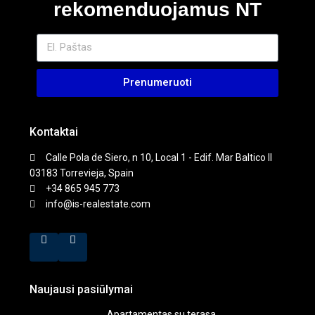
rekomenduojamus NT
Prenumeruoti
Kontaktai
Calle Pola de Siero, n 10, Local 1 - Edif. Mar Baltico II
03183 Torrevieja, Spain
+34 865 945 773
info@is-realestate.com
Naujausi pasiūlymai
Apartamentas su terasa,