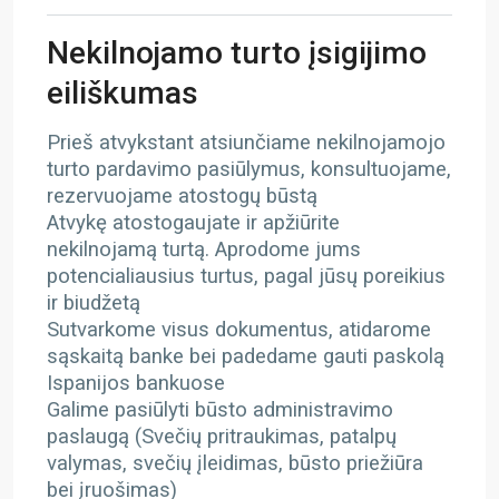
Nekilnojamo turto įsigijimo
eiliškumas
Prieš atvykstant atsiunčiame nekilnojamojo
turto pardavimo pasiūlymus, konsultuojame,
rezervuojame atostogų būstą
Atvykę atostogaujate ir apžiūrite
nekilnojamą turtą. Aprodome jums
potencialiausius turtus, pagal jūsų poreikius
ir biudžetą
Sutvarkome visus dokumentus, atidarome
sąskaitą banke bei padedame gauti paskolą
Ispanijos bankuose
Galime pasiūlyti būsto administravimo
paslaugą (Svečių pritraukimas, patalpų
valymas, svečių įleidimas, būsto priežiūra
bei įruošimas)