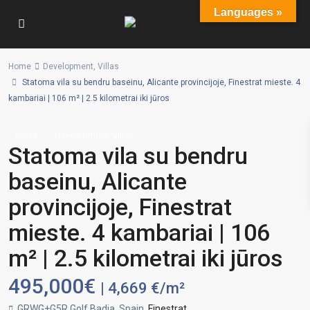
Languages »
Home
Development
,
Villas
Statoma vila su bendru baseinu, Alicante provincijoje, Finestrat mieste. 4
kambariai | 106 m² | 2.5 kilometrai iki jūros
,
Sales
Development
Villas
Statoma vila su bendru
baseinu, Alicante
provincijoje, Finestrat
mieste. 4 kambariai | 106
m² | 2.5 kilometrai iki jūros
495,000€
| 4,669 €/m²
GRWG+G5R Golf Badia, Spain,
Finestrat