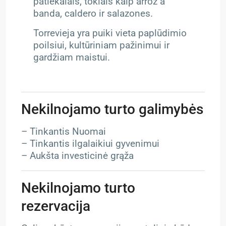
patiekalais, tokiais kaip arroz a
banda, caldero ir salazones.
Torrevieja yra puiki vieta paplūdimio
poilsiui, kultūriniam pažinimui ir
gardžiam maistui.
Nekilnojamo turto galimybės
– Tinkantis Nuomai
– Tinkantis ilgalaikiui gyvenimui
– Aukšta investicinė grąža
Nekilnojamo turto
rezervacija