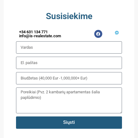
Susisiekime
+34 631 134 771
info@is-realestate.com
Siųsti