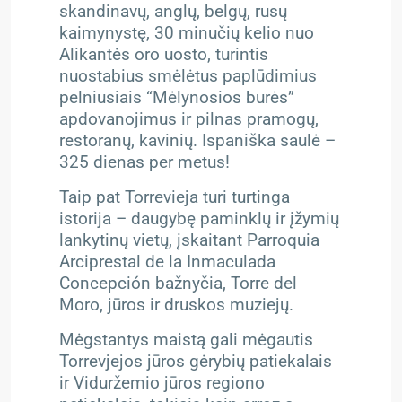
skandinavų, anglų, belgų, rusų
kaimynystę, 30 minučių kelio nuo
Alikantės oro uosto, turintis
nuostabius smėlėtus paplūdimius
pelniusiais “Mėlynosios burės”
apdovanojimus ir pilnas pramogų,
restoranų, kavinių. Ispaniška saulė –
325 dienas per metus!
Taip pat Torrevieja turi turtinga
istorija – daugybę paminklų ir įžymių
lankytinų vietų, įskaitant Parroquia
Arciprestal de la Inmaculada
Concepción bažnyčia, Torre del
Moro, jūros ir druskos muziejų.
Mėgstantys maistą gali mėgautis
Torrevjejos jūros gėrybių patiekalais
ir Viduržemio jūros regiono