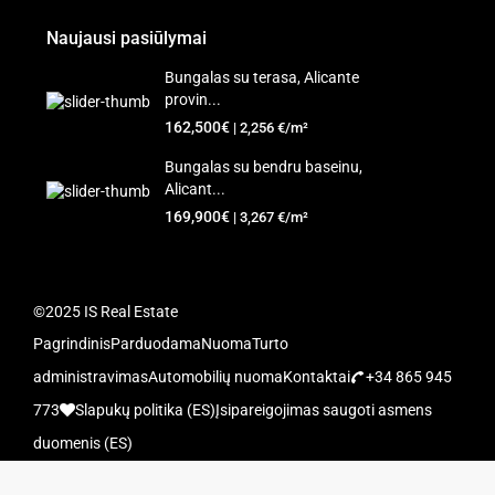
Naujausi pasiūlymai
Bungalas su terasa, Alicante
provin...
162,500€
| 2,256 €/m²
Bungalas su bendru baseinu,
Alicant...
169,900€
| 3,267 €/m²
©2025 IS Real Estate
Pagrindinis
Parduodama
Nuoma
Turto
administravimas
Automobilių nuoma
Kontaktai
+34 865 945
773
Slapukų politika (ES)
Įsipareigojimas saugoti asmens
duomenis (ES)