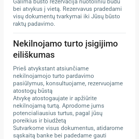
Galima būsto rezervacija nuotoliniu būdu
bei atvykus į vietą. Rezervavus pradedami
visų dokumentų tvarkymai iki Jūsų būsto
raktų padavimo.
Nekilnojamo turto įsigijimo
eiliškumas
Prieš atvykstant atsiunčiame
nekilnojamojo turto pardavimo
pasiūlymus, konsultuojame, rezervuojame
atostogų būstą
Atvykę atostogaujate ir apžiūrite
nekilnojamą turtą. Aprodome jums
potencialiausius turtus, pagal jūsų
poreikius ir biudžetą
Sutvarkome visus dokumentus, atidarome
sąskaitą banke bei padedame gauti