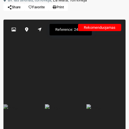
av. las sirenas, torrevieja,
La Mata
,
Torrevieja
Share
Favorite
Print
Rekomenduojamas
Reference: 241607