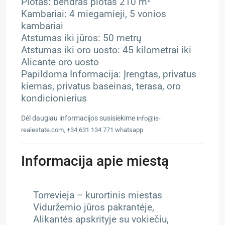
Plotas: bendras plotas 210 m²
Kambariai: 4 miegamieji, 5 vonios
kambariai
Atstumas iki jūros: 50 metrų
Atstumas iki oro uosto: 45 kilometrai iki
Alicante oro uosto
Papildoma Informacija: Įrengtas, privatus
kiemas, privatus baseinas, terasa, oro
kondicionierius
Dėl daugiau informacijos susisiekime
info@is-
realestate.com, +34 631 134 771 whatsapp
Informacija apie miestą
Torrevieja – kurortinis miestas
Viduržemio jūros pakrantėje,
Alikantės apskrityje su vokiečiu,