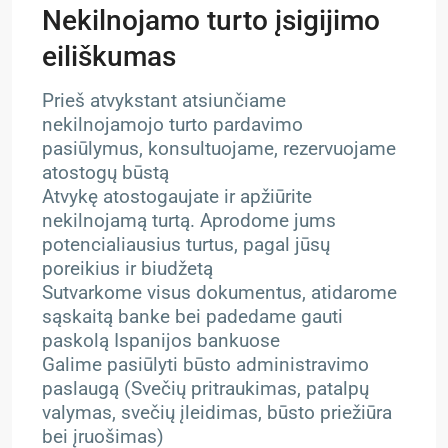
Nekilnojamo turto įsigijimo
eiliškumas
Prieš atvykstant atsiunčiame
nekilnojamojo turto pardavimo
pasiūlymus, konsultuojame, rezervuojame
atostogų būstą
Atvykę atostogaujate ir apžiūrite
nekilnojamą turtą. Aprodome jums
potencialiausius turtus, pagal jūsų
poreikius ir biudžetą
Sutvarkome visus dokumentus, atidarome
sąskaitą banke bei padedame gauti
paskolą Ispanijos bankuose
Galime pasiūlyti būsto administravimo
paslaugą (Svečių pritraukimas, patalpų
valymas, svečių įleidimas, būsto priežiūra
bei įruošimas)