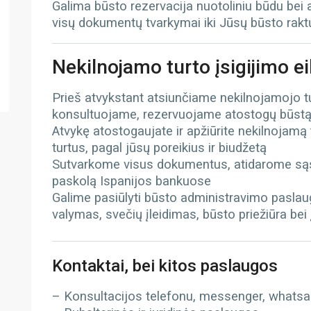
Galima būsto rezervacija nuotoliniu būdu bei
visų dokumentų tvarkymai iki Jūsų būsto rak
Nekilnojamo turto įsigijimo e
Prieš atvykstant atsiunčiame nekilnojamojo 
konsultuojame, rezervuojame atostogų būst
Atvykę atostogaujate ir apžiūrite nekilnojamą
turtus, pagal jūsų poreikius ir biudžetą
Sutvarkome visus dokumentus, atidarome sąs
paskolą Ispanijos bankuose
Galime pasiūlyti būsto administravimo paslau
valymas, svečių įleidimas, būsto priežiūra bei
Kontaktai, bei kitos paslaugos
– Konsultacijos telefonu, messenger, whatsapp