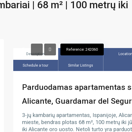
bariai | 68 m² | 100 metrų iki
Reference: 242060
Description
Overview
Locatio
Schedule a tour
Similar Listings
Parduodamas apartamentas su 
Alicante, Guardamar del Segu
3-jų kambarių apartamentas, Ispanijoje, Alica
mieste, bendras plotas 68 m², 100 metrų iki jū
iki Alicante oro uosto. Netoli turto yra parduo