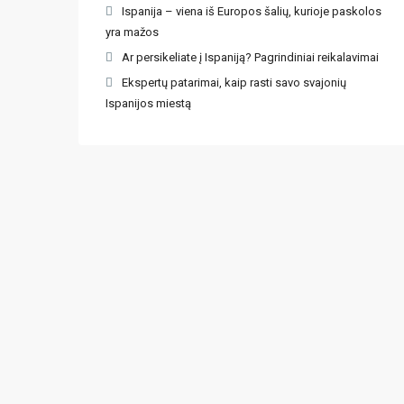
Ispanija – viena iš Europos šalių, kurioje paskolos
yra mažos
Ar persikeliate į Ispaniją? Pagrindiniai reikalavimai
Ekspertų patarimai, kaip rasti savo svajonių
Ispanijos miestą