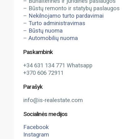
– Buhalterinės ir juridinės paslaugos
– Būstų remonto ir statybų paslaugos
–
Nekilnojamo turto pardavimai
–
Turto administravimas
–
Būstų nuoma
–
Automobilių nuoma
Paskambink
+34 631 134 771 Whatsapp
+370 606 72911
Parašyk
info@is-realestate.com
Socialinės medijos
Facebook
Instagram