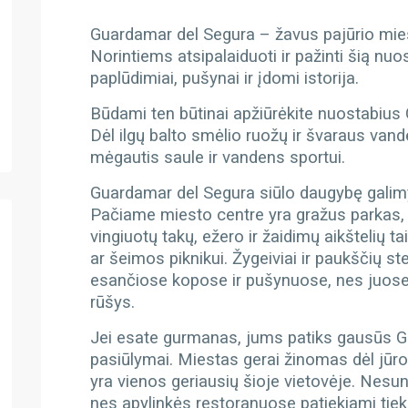
Guardamar del Segura – žavus pajūrio miest
Norintiems atsipalaiduoti ir pažinti šią n
paplūdimiai, pušynai ir įdomi istorija.
Būdami ten būtinai apžiūrėkite nuostabius
Dėl ilgų balto smėlio ruožų ir švaraus vand
mėgautis saule ir vandens sportui.
Guardamar del Segura siūlo daugybę galim
Pačiame miesto centre yra gražus parkas, 
vingiuotų takų, ežero ir žaidimų aikštelių t
ar šeimos piknikui. Žygeiviai ir paukščių s
esančiose kopose ir pušynuose, nes juose 
rūšys.
Jei esate gurmanas, jums patiks gausūs Gu
pasiūlymai. Miestas gerai žinomas dėl jūros
yra vienos geriausių šioje vietovėje. Nesun
nes apylinkės restoranuose patiekiami tiek už