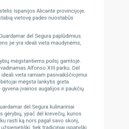
elis Ispanijos Alicante provincijoje.
uostabią vietovę padės nuostabūs
 Guardamar del Segura paplūdimius.
ens jie yra ideali vieta maudynėms,
ybių mėgstantiems poilsį gamtoje.
vadinamas Alfonso XIII parku. Dėl
ai ideali vieta ramiam pasivaikščiojimui
tebėtojai mėgsta lankytis greta
gyvena įvairios augalijos ir paukčių
ardamar del Segura kulinariniai
 gėrybių, ypač dėl krevečių, kurios
ku rasti ką nors pagal savo skonį,
sienietiški, tiek tradiciniai ispaniški