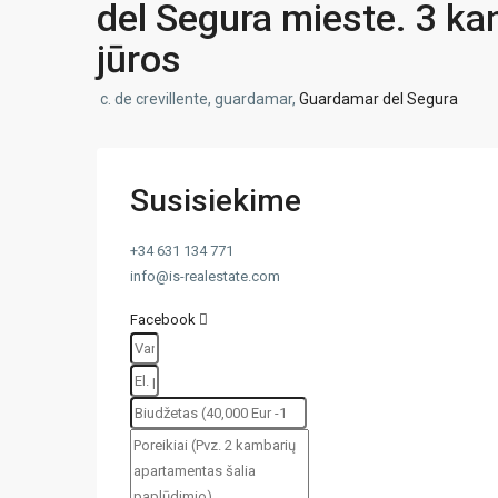
del Segura mieste. 3 kam
jūros
c. de crevillente, guardamar,
Guardamar del Segura
Susisiekime
+34 631 134 771
info@is-realestate.com
Facebook