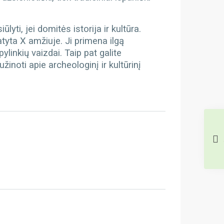
lyti, jei domitės istorija ir kultūra.
atyta X amžiuje. Ji primena ilgą
pylinkių vaizdai. Taip pat galite
inoti apie archeologinį ir kultūrinį