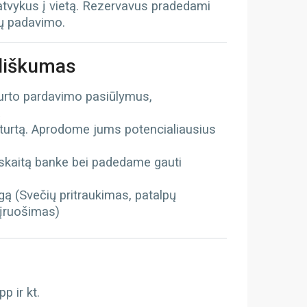
 atvykus į vietą. Rezervavus pradedami
tų padavimo.
iliškumas
turto pardavimo pasiūlymus,
ą
 turtą. Aprodome jums potencialiausius
kaitą banke bei padedame gauti
gą (Svečių pritraukimas, patalpų
 įruošimas)
 ir kt.