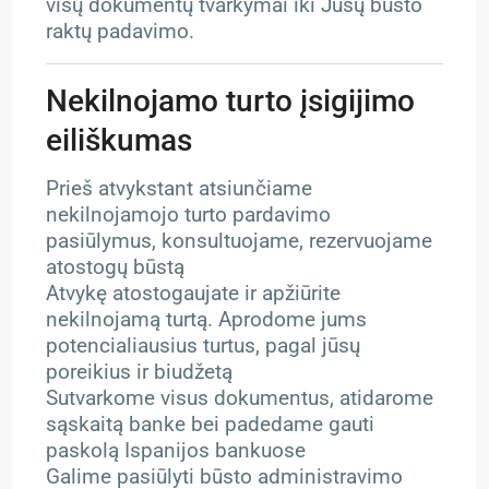
visų dokumentų tvarkymai iki Jūsų būsto
raktų padavimo.
Nekilnojamo turto įsigijimo
eiliškumas
Prieš atvykstant atsiunčiame
nekilnojamojo turto pardavimo
pasiūlymus, konsultuojame, rezervuojame
atostogų būstą
Atvykę atostogaujate ir apžiūrite
nekilnojamą turtą. Aprodome jums
potencialiausius turtus, pagal jūsų
poreikius ir biudžetą
Sutvarkome visus dokumentus, atidarome
sąskaitą banke bei padedame gauti
paskolą Ispanijos bankuose
Galime pasiūlyti būsto administravimo