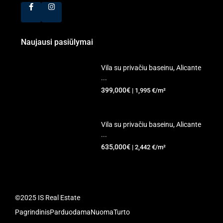
Naujausi pasiūlymai
Vila su privačiu baseinu, Alicante
...
399,000€
| 1,995 €/m²
Vila su privačiu baseinu, Alicante
...
635,000€
| 2,442 €/m²
©2025 IS Real Estate
Pagrindinis
Parduodama
Nuoma
Turto