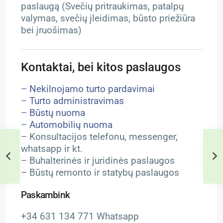
paslaugą (Svečių pritraukimas, patalpų
valymas, svečių įleidimas, būsto priežiūra
bei įruošimas)
Kontaktai, bei kitos paslaugos
–
Nekilnojamo turto pardavimai
–
Turto administravimas
–
Būstų nuoma
–
Automobilių nuoma
– Konsultacijos telefonu, messenger,
whatsapp ir kt.
– Buhalterinės ir juridinės paslaugos
– Būstų remonto ir statybų paslaugos
Paskambink
+34 631 134 771 Whatsapp