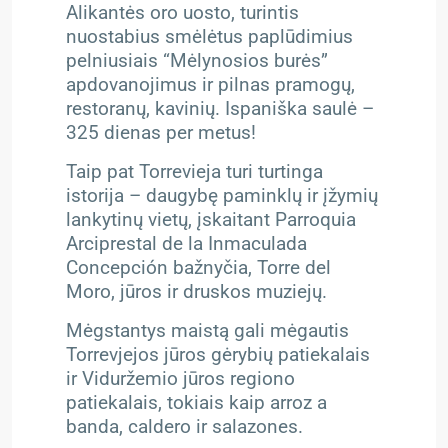
Alikantės oro uosto, turintis
nuostabius smėlėtus paplūdimius
pelniusiais “Mėlynosios burės”
apdovanojimus ir pilnas pramogų,
restoranų, kavinių. Ispaniška saulė –
325 dienas per metus!
Taip pat Torrevieja turi turtinga
istorija – daugybę paminklų ir įžymių
lankytinų vietų, įskaitant Parroquia
Arciprestal de la Inmaculada
Concepción bažnyčia, Torre del
Moro, jūros ir druskos muziejų.
Mėgstantys maistą gali mėgautis
Torrevjejos jūros gėrybių patiekalais
ir Viduržemio jūros regiono
patiekalais, tokiais kaip arroz a
banda, caldero ir salazones.