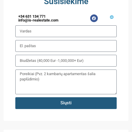
Susisiekime
+34 631 134 771
info@is-realestate.com
Siųsti