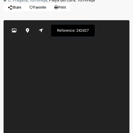
C. Fragata, Torrevieja,
Playa del Cura
,
Torrevieja
Share
Favorite
Print
Reference: 242427