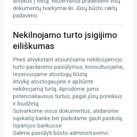
atvykus į vietą. Rezervavus pradedami visų
dokumentų tvarkymai iki Jūsų būsto raktų
padavimo.
Nekilnojamo turto įsigijimo
eiliškumas
Prieš atvykstant atsiunčiame nekilnojamojo
turto pardavimo pasiūlymus, konsultuojame,
rezervuojame atostogų būstą
Atvykę atostogaujate ir apžiūrite
nekilnojamą turtą. Aprodome jums
potencialiausius turtus, pagal jūsų poreikius
ir biudžetą
Sutvarkome visus dokumentus, atidarome
sąskaitą banke bei padedame gauti paskolą
Ispanijos bankuose
Galime pasiūlyti būsto administravimo