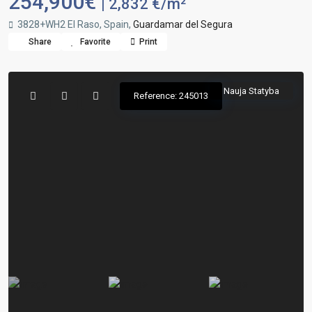
254,900€
| 2,832 €/m²
3828+WH2 El Raso, Spain,
Guardamar del Segura
Share
Favorite
Print
Nauja Statyba
Reference: 245013