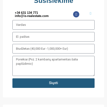
Susisiekime
+34 631 134 771
info@is-realestate.com
Siųsti