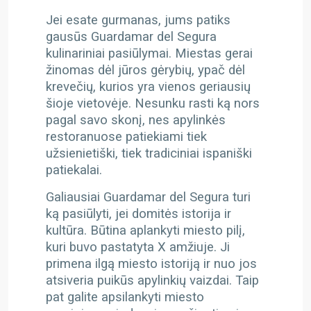
Jei esate gurmanas, jums patiks
gausūs Guardamar del Segura
kulinariniai pasiūlymai. Miestas gerai
žinomas dėl jūros gėrybių, ypač dėl
krevečių, kurios yra vienos geriausių
šioje vietovėje. Nesunku rasti ką nors
pagal savo skonį, nes apylinkės
restoranuose patiekiami tiek
užsienietiški, tiek tradiciniai ispaniški
patiekalai.
Galiausiai Guardamar del Segura turi
ką pasiūlyti, jei domitės istorija ir
kultūra. Būtina aplankyti miesto pilį,
kuri buvo pastatyta X amžiuje. Ji
primena ilgą miesto istoriją ir nuo jos
atsiveria puikūs apylinkių vaizdai. Taip
pat galite apsilankyti miesto