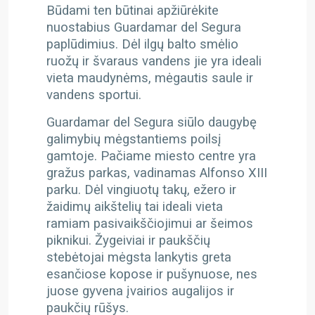
Būdami ten būtinai apžiūrėkite
nuostabius Guardamar del Segura
paplūdimius. Dėl ilgų balto smėlio
ruožų ir švaraus vandens jie yra ideali
vieta maudynėms, mėgautis saule ir
vandens sportui.
Guardamar del Segura siūlo daugybę
galimybių mėgstantiems poilsį
gamtoje. Pačiame miesto centre yra
gražus parkas, vadinamas Alfonso XIII
parku. Dėl vingiuotų takų, ežero ir
žaidimų aikštelių tai ideali vieta
ramiam pasivaikščiojimui ar šeimos
piknikui. Žygeiviai ir paukščių
stebėtojai mėgsta lankytis greta
esančiose kopose ir pušynuose, nes
juose gyvena įvairios augalijos ir
paukčių rūšys.