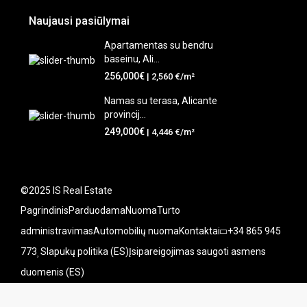
Naujausi pasiūlymai
Apartamentas su bendru
baseinu, Ali...
256,000€
| 2,560 €/m²
Namas su terasa, Alicante
provincij...
249,000€
| 4,446 €/m²
©2025 IS Real Estate
Pagrindinis
Parduodama
Nuoma
Turto
administravimas
Automobilių nuoma
Kontaktai
+34 865 945
773
Slapukų politika (ES)
Įsipareigojimas saugoti asmens
duomenis (ES)