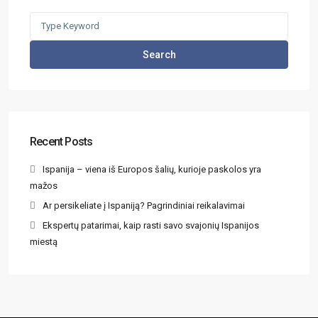
Search
Recent Posts
Ispanija – viena iš Europos šalių, kurioje paskolos yra
mažos
Ar persikeliate į Ispaniją? Pagrindiniai reikalavimai
Ekspertų patarimai, kaip rasti savo svajonių Ispanijos
miestą