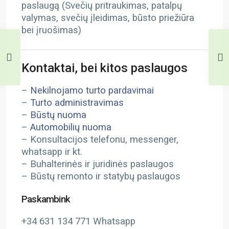
paslaugą (Svečių pritraukimas, patalpų
valymas, svečių įleidimas, būsto priežiūra
bei įruošimas)
Kontaktai, bei kitos paslaugos
–
Nekilnojamo turto pardavimai
–
Turto administravimas
–
Būstų nuoma
–
Automobilių nuoma
– Konsultacijos telefonu, messenger,
whatsapp ir kt.
– Buhalterinės ir juridinės paslaugos
– Būstų remonto ir statybų paslaugos
Paskambink
+34 631 134 771 Whatsapp