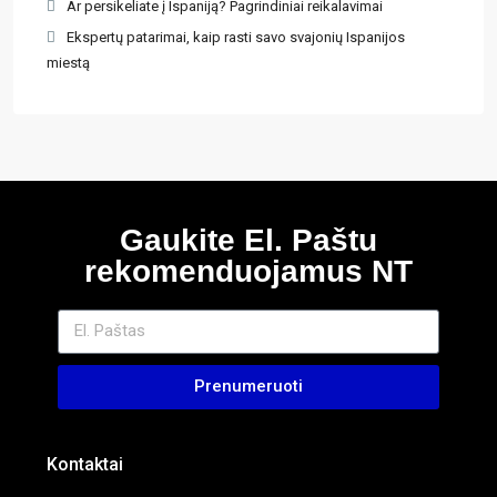
Ar persikeliate į Ispaniją? Pagrindiniai reikalavimai
Ekspertų patarimai, kaip rasti savo svajonių Ispanijos
miestą
Gaukite El. Paštu
rekomenduojamus NT
Prenumeruoti
Kontaktai