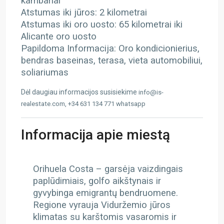
kambariai
Atstumas iki jūros: 2 kilometrai
Atstumas iki oro uosto: 65 kilometrai iki
Alicante oro uosto
Papildoma Informacija: Oro kondicionierius,
bendras baseinas, terasa, vieta automobiliui,
soliariumas
Dėl daugiau informacijos susisiekime
info@is-
realestate.com, +34 631 134 771 whatsapp
Informacija apie miestą
Orihuela Costa – g
arsėja vaizdingais
paplūdimiais, golfo aikštynais ir
gyvybinga emigrantų bendruomene.
Regione vyrauja Viduržemio jūros
klimatas su karštomis vasaromis ir