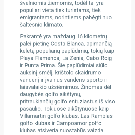
švelniomis žiemomis, todėl tai yra
populiari vieta tiek turistams, tiek
emigrantams, norintiems pabėgti nuo
šaltesnio klimato.
Pakrantė yra maždaug 16 kilometrų
palei pietinę Costa Blanca, apimančią
keletą populiarių paplūdimių, tokių kaip
Playa Flamenca, La Zenia, Cabo Roig
ir Punta Prima. Šie paplūdimiai siūlo
auksinį smėlį, krištolo skaidrumo
vandenį ir įvairius vandens sporto ir
laisvalaikio užsiėmimus.
Žinomas dėl
daugybės golfo aikštynų,
pritraukiančių golfo entuziastus iš viso
pasaulio. Tokiuose aikštynuose kaip
Villamartin golfo klubas, Las Ramblas
golfo klubas ir Campoamor golfo
klubas atsiveria nuostabūs vaizdai.