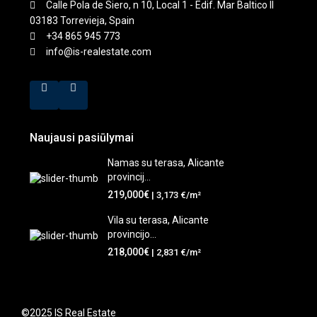
Calle Pola de Siero, n 10, Local 1 - Edif. Mar Baltico II
03183 Torrevieja, Spain
+34 865 945 773
info@is-realestate.com
Naujausi pasiūlymai
Namas su terasa, Alicante
provincij...
219,000€
| 3,173 €/m²
Vila su terasa, Alicante
provincijo...
218,000€
| 2,831 €/m²
©2025 IS Real Estate