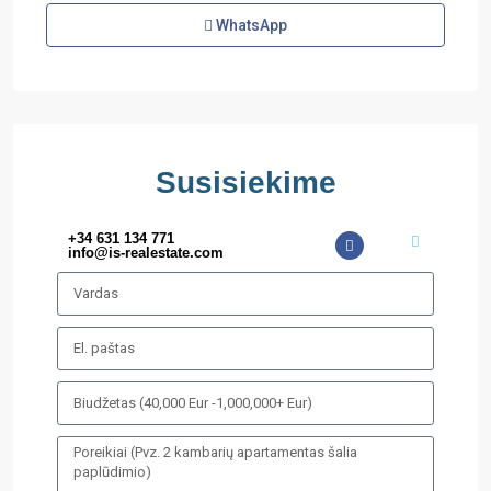
WhatsApp
Susisiekime
+34 631 134 771
info@is-realestate.com