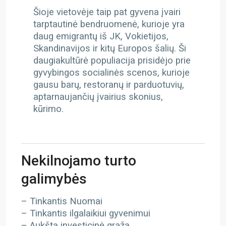
Šioje vietovėje taip pat gyvena įvairi
tarptautinė bendruomenė, kurioje yra
daug emigrantų iš JK, Vokietijos,
Skandinavijos ir kitų Europos šalių. Ši
daugiakultūrė populiacija prisidėjo prie
gyvybingos socialinės scenos, kurioje
gausu barų, restoranų ir parduotuvių,
aptarnaujančių įvairius skonius,
kūrimo.
Nekilnojamo turto
galimybės
– Tinkantis Nuomai
– Tinkantis ilgalaikiui gyvenimui
– Aukšta investicinė grąža