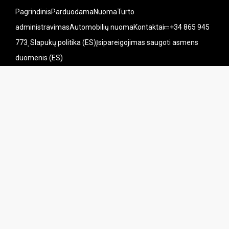
Pagrindinis
Parduodama
Nuoma
Turto
administravimas
Automobilių nuoma
Kontaktai
+34 865 945
773
Slapukų politika (ES)
Įsipareigojimas saugoti asmens
duomenis (ES)