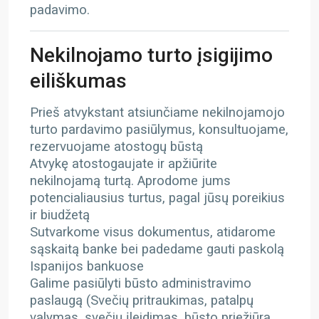
padavimo.
Nekilnojamo turto įsigijimo
eiliškumas
Prieš atvykstant atsiunčiame nekilnojamojo
turto pardavimo pasiūlymus, konsultuojame,
rezervuojame atostogų būstą
Atvykę atostogaujate ir apžiūrite
nekilnojamą turtą. Aprodome jums
potencialiausius turtus, pagal jūsų poreikius
ir biudžetą
Sutvarkome visus dokumentus, atidarome
sąskaitą banke bei padedame gauti paskolą
Ispanijos bankuose
Galime pasiūlyti būsto administravimo
paslaugą (Svečių pritraukimas, patalpų
valymas, svečių įleidimas, būsto priežiūra