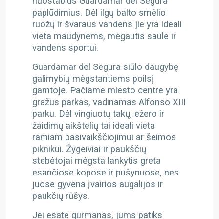
nuostabius Guardamar del Segura
paplūdimius. Dėl ilgų balto smėlio
ruožų ir švaraus vandens jie yra ideali
vieta maudynėms, mėgautis saule ir
vandens sportui.
Guardamar del Segura siūlo daugybę
galimybių mėgstantiems poilsį
gamtoje. Pačiame miesto centre yra
gražus parkas, vadinamas Alfonso XIII
parku. Dėl vingiuotų takų, ežero ir
žaidimų aikštelių tai ideali vieta
ramiam pasivaikščiojimui ar šeimos
piknikui. Žygeiviai ir paukščių
stebėtojai mėgsta lankytis greta
esančiose kopose ir pušynuose, nes
juose gyvena įvairios augalijos ir
paukčių rūšys.
Jei esate gurmanas, jums patiks