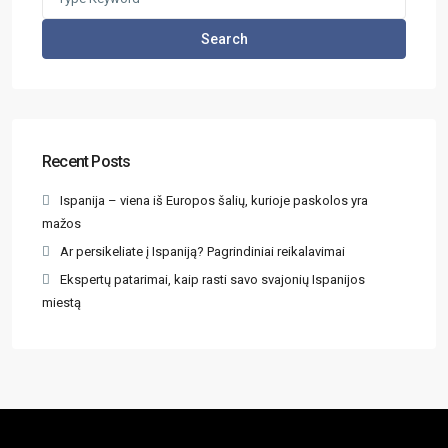
Search
Recent Posts
Ispanija – viena iš Europos šalių, kurioje paskolos yra
mažos
Ar persikeliate į Ispaniją? Pagrindiniai reikalavimai
Ekspertų patarimai, kaip rasti savo svajonių Ispanijos
miestą