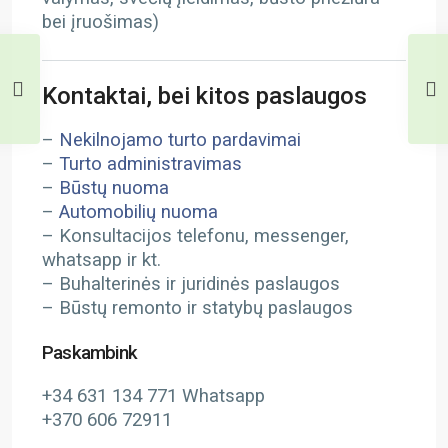
bei įruošimas)
Kontaktai, bei kitos paslaugos
–
Nekilnojamo turto pardavimai
–
Turto administravimas
–
Būstų nuoma
–
Automobilių nuoma
– Konsultacijos telefonu, messenger,
whatsapp ir kt.
– Buhalterinės ir juridinės paslaugos
– Būstų remonto ir statybų paslaugos
Paskambink
+34 631 134 771 Whatsapp
+370 606 72911