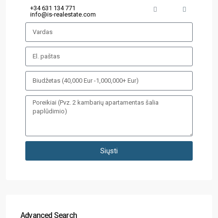
+34 631 134 771
info@is-realestate.com
Siųsti
Advanced Search