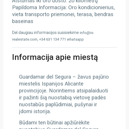
Atstumas iki oro uosto: 20 kilometrų
Papildoma Informacija: Oro kondicionierius,
vieta transporto priemonei, terasa, bendras
baseinas
Dėl daugiau informacijos susisiekime
info@is-
realestate.com, +34 631 134 771 whatsapp
Informacija apie miestą
Guardamar del Segura – žavus pajūrio
miestelis Ispanijos Alicante
provincijoje. Norintiems atsipalaiduoti
ir pažinti šią nuostabią vietovę padės
nuostabūs paplūdimiai, pušynai ir
įdomi istorija.
Būdami ten būtinai apžiūrėkite