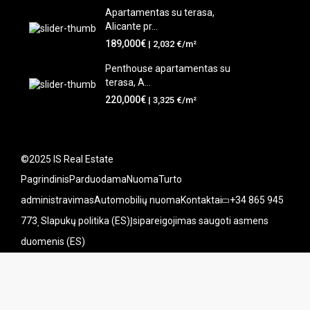
Apartamentas su terasa,
Alicante pr...
189,000€
| 2,032 €/m²
Penthouse apartamentas su
terasa, A...
220,000€
| 3,325 €/m²
©2025 IS Real Estate
Pagrindinis
Parduodama
Nuoma
Turto
administravimas
Automobilių nuoma
Kontaktai
+34 865 945
773
Slapukų politika (ES)
Įsipareigojimas saugoti asmens
duomenis (ES)