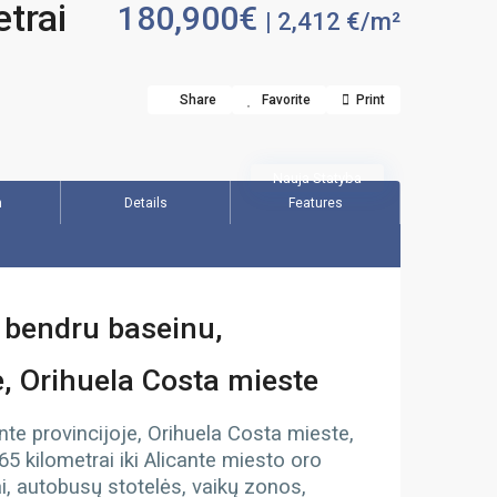
etrai
180,900€
| 2,412 €/m²
Share
Favorite
Print
Nauja Statyba
n
Details
Features
 bendru baseinu,
je, Orihuela Costa mieste
nte provincijoje, Orihuela Costa mieste,
 65 kilometrai iki Alicante miesto oro
ai, autobusų stotelės, vaikų zonos,