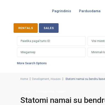
Pagrindinis
Parduodama
RENTALS
SALES
Visi miest
More Search Options
Home
Development
,
Houses
Statomi namai su bendru baseinu
,
Sales
Development
Houses
Statomi namai su bendru