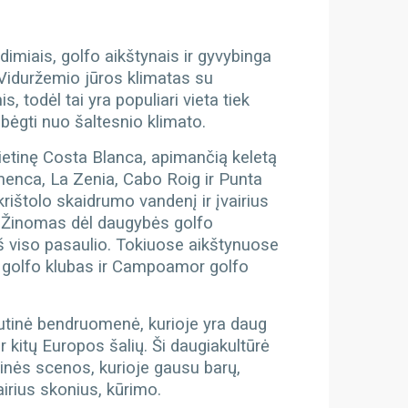
dimiais, golfo aikštynais ir gyvybinga
iduržemio jūros klimatas su
 todėl tai yra populiari vieta tiek
bėgti nuo šaltesnio klimato.
ietinę Costa Blanca, apimančią keletą
amenca, La Zenia, Cabo Roig ir Punta
krištolo skaidrumo vandenį ir įvairius
.
Žinomas dėl daugybės golfo
iš viso pasaulio. Tokiuose aikštynuose
s golfo klubas ir Campoamor golfo
tautinė bendruomenė, kurioje yra daug
r kitų Europos šalių. Ši daugiakultūrė
linės scenos, kurioje gausu barų,
airius skonius, kūrimo.