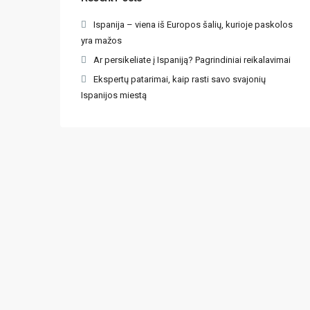
Ispanija – viena iš Europos šalių, kurioje paskolos
yra mažos
Ar persikeliate į Ispaniją? Pagrindiniai reikalavimai
Ekspertų patarimai, kaip rasti savo svajonių
Ispanijos miestą