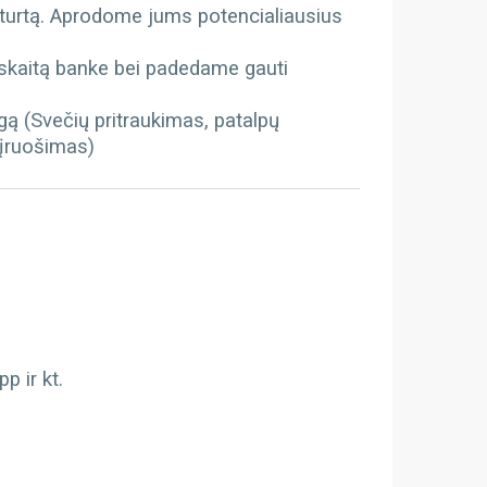
 turtą. Aprodome jums potencialiausius
kaitą banke bei padedame gauti
gą (Svečių pritraukimas, patalpų
 įruošimas)
 ir kt.