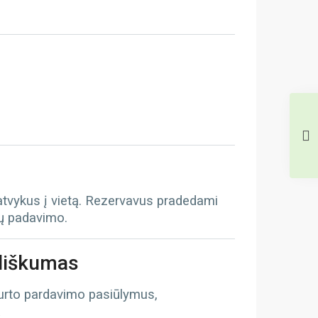
 atvykus į vietą. Rezervavus pradedami
tų padavimo.
iliškumas
turto pardavimo pasiūlymus,
ą