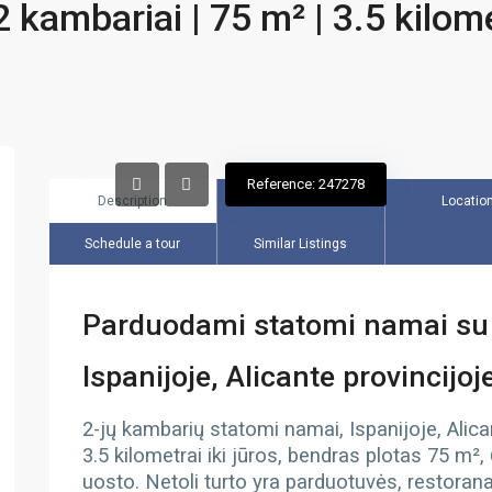
 kambariai | 75 m² | 3.5 kilom
Reference: 247278
Description
Overview
Locatio
Schedule a tour
Similar Listings
Parduodami statomi namai su
Ispanijoje, Alicante provincijo
2-jų kambarių statomi namai, Ispanijoje, Alica
3.5 kilometrai iki jūros, bendras plotas 75 m²,
uosto. Netoli turto yra parduotuvės, restoran