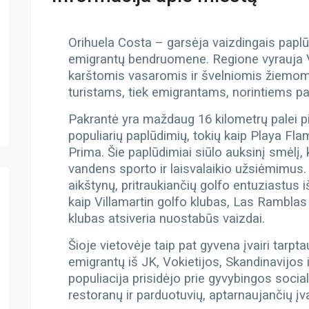
Orihuela Costa – g
arsėja vaizdingais paplū
emigrantų bendruomene. Regione vyrauja V
karštomis vasaromis ir švelniomis žiemomis,
turistams, tiek emigrantams, norintiems pa
Pakrantė yra maždaug 16 kilometrų palei p
populiarių paplūdimių, tokių kaip Playa Fl
Prima. Šie paplūdimiai siūlo auksinį smėlį, 
vandens sporto ir laisvalaikio užsiėmimus
aikštynų, pritraukiančių golfo entuziastus 
kaip Villamartin golfo klubas, Las Rambla
klubas atsiveria nuostabūs vaizdai.
Šioje vietovėje taip pat gyvena įvairi tarp
emigrantų iš JK, Vokietijos, Skandinavijos i
populiacija prisidėjo prie gyvybingos socia
restoranų ir parduotuvių, aptarnaujančių įv