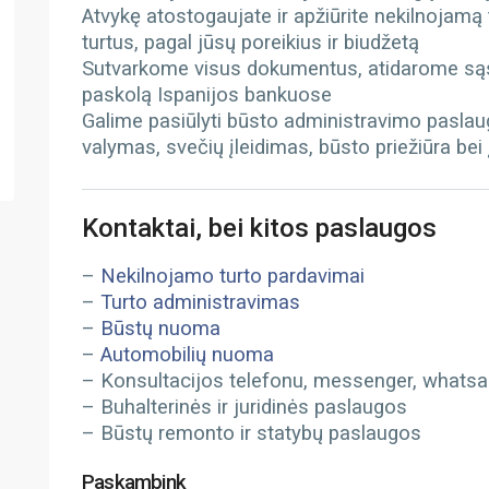
Atvykę atostogaujate ir apžiūrite nekilnojamą
turtus, pagal jūsų poreikius ir biudžetą
Sutvarkome visus dokumentus, atidarome sąs
paskolą Ispanijos bankuose
Galime pasiūlyti būsto administravimo paslau
valymas, svečių įleidimas, būsto priežiūra bei
Kontaktai, bei kitos paslaugos
–
Nekilnojamo turto pardavimai
–
Turto administravimas
–
Būstų nuoma
–
Automobilių nuoma
– Konsultacijos telefonu, messenger, whatsapp
– Buhalterinės ir juridinės paslaugos
– Būstų remonto ir statybų paslaugos
Paskambink