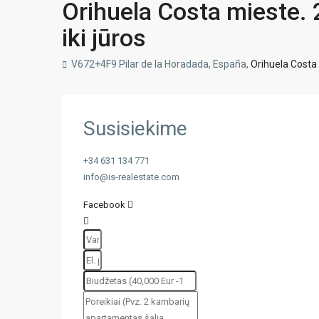
Orihuela Costa mieste. 2
iki jūros
V672+4F9 Pilar de la Horadada, España,
Orihuela Costa
Susisiekime
+34 631 134 771
info@is-realestate.com
Facebook