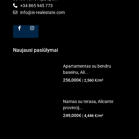
+34 865 945 773
info@is-realestate.com
Naujausi pasiūlymai
Apartamentas su bendru
baseinu, Ali...
256,000€
| 2,560 €/m²
Namas su terasa, Alicante
provincij...
249,000€
| 4,446 €/m²