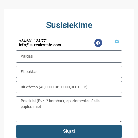
Susisiekime
+34 631 134 771
info@is-realestate.com
Siųsti