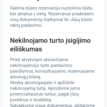
Galima būsto rezervacija nuotoliniu būdu
bei atvykus į vietą. Rezervavus pradedami
visų dokumentų tvarkymai iki Jūsų būsto
raktų padavimo.
Nekilnojamo turto įsigijimo
eiliškumas
Prieš atvykstant atsiunčiame
nekilnojamojo turto pardavimo
pasiūlymus, konsultuojame, rezervuojame
atostogų būstą
Atvykę atostogaujate ir apžiūrite
nekilnojamą turtą. Aprodome jums
potencialiausius turtus, pagal jūsų
poreikius ir biudžetą
Sutvarkome visus dokumentus, atidarome