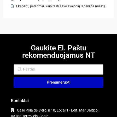
Ekspertų patarimai, kaip rasti savo svajonių Ispanijos miestą
Gaukite El. Paštu
rekomenduojamus NT
Prenumeruoti
Kontaktai
Calle Pola de Siero, n 10, Local 1 - Edif. Mar Baltico II
03183 Torrevieja, Spain