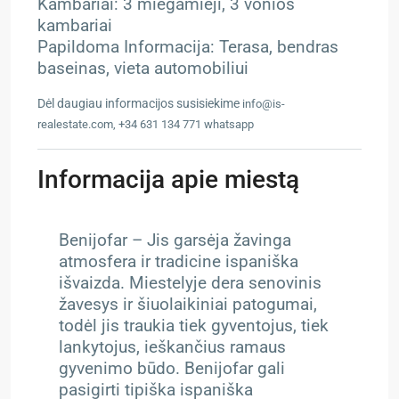
Kambariai: 3 miegamieji, 3 vonios
kambariai
Papildoma Informacija: Terasa, bendras
baseinas, vieta automobiliui
Dėl daugiau informacijos susisiekime
info@is-
realestate.com, +34 631 134 771 whatsapp
Informacija apie miestą
Benijofar – Jis garsėja žavinga
atmosfera ir tradicine ispaniška
išvaizda. Miestelyje dera senovinis
žavesys ir šiuolaikiniai patogumai,
todėl jis traukia tiek gyventojus, tiek
lankytojus, ieškančius ramaus
gyvenimo būdo. Benijofar gali
pasigirti tipiška ispaniška