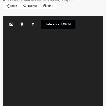
FEDERICO GARCIA LORCA benijofar,
Benijofar
Share
Favorite
Print
Reference: 249734