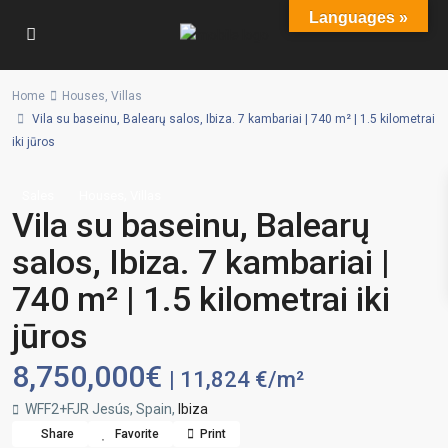
Languages »
Home
Houses
,
Villas
Vila su baseinu, Balearų salos, Ibiza. 7 kambariai | 740 m² | 1.5 kilometrai
iki jūros
,
Sales
Houses
Villas
Vila su baseinu, Balearų
salos, Ibiza. 7 kambariai |
740 m² | 1.5 kilometrai iki
jūros
8,750,000€
| 11,824 €/m²
WFF2+FJR Jesús, Spain,
Ibiza
Share
Favorite
Print