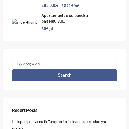
285,000€
| 2,590 €/m²
Apartamentas su bendru
baseinu, Ali...
60€
/d.
Search
Recent Posts
Ispanija – viena iš Europos šalių, kurioje paskolos yra
mažos