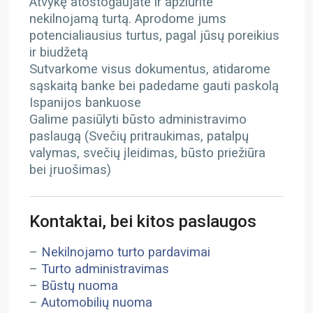
Atvykę atostogaujate ir apžiūrite
nekilnojamą turtą. Aprodome jums
potencialiausius turtus, pagal jūsų poreikius
ir biudžetą
Sutvarkome visus dokumentus, atidarome
sąskaitą banke bei padedame gauti paskolą
Ispanijos bankuose
Galime pasiūlyti būsto administravimo
paslaugą (Svečių pritraukimas, patalpų
valymas, svečių įleidimas, būsto priežiūra
bei įruošimas)
Kontaktai, bei kitos paslaugos
–
Nekilnojamo turto pardavimai
–
Turto administravimas
–
Būstų nuoma
–
Automobilių nuoma