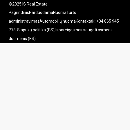
©2025 IS Real Estate
Pagrindinis
Parduodama
Nuoma
Turto
administravimas
Automobilių nuoma
Kontaktai
+34 865 945
773
Slapukų politika (ES)
Įsipareigojimas saugoti asmens
duomenis (ES)