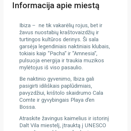
Informacija apie miestą
Ibiza – ne tik vakarėlių rojus, bet ir
žavus nuostabių kraštovaizdžių ir
turtingos kultūros derinys. Ši sala
garsėja legendiniais naktiniais klubais,
tokiais kaip “Pacha” ir “Amnesia”,
pulsuoja energija ir traukia muzikos
mylėtojus iš viso pasaulio.
Be naktinio gyvenimo, Ibiza gali
pasigirti idiliškais paplūdimiais,
pavyzdžiui, krištolo skaidrumo Cala
Comte ir gyvybingais Playa d’en
Bossa.
Atraskite žavingus kaimelius ir istorinį
Dalt Vila miestelį, įtrauktą į UNESCO