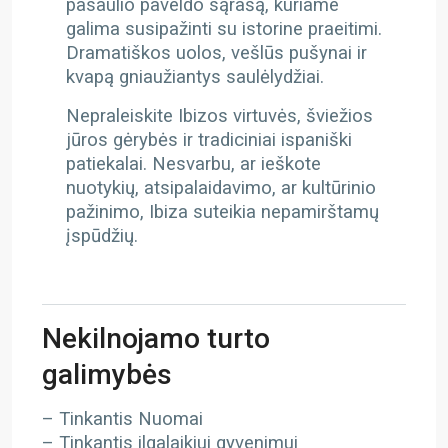
pasaulio paveldo sąrašą, kuriame
galima susipažinti su istorine praeitimi.
Dramatiškos uolos, vešlūs pušynai ir
kvapą gniaužiantys saulėlydžiai.
Nepraleiskite Ibizos virtuvės, šviežios
jūros gėrybės ir tradiciniai ispaniški
patiekalai. Nesvarbu, ar ieškote
nuotykių, atsipalaidavimo, ar kultūrinio
pažinimo, Ibiza suteikia nepamirštamų
įspūdžių.
Nekilnojamo turto
galimybės
– Tinkantis Nuomai
– Tinkantis ilgalaikiui gyvenimui