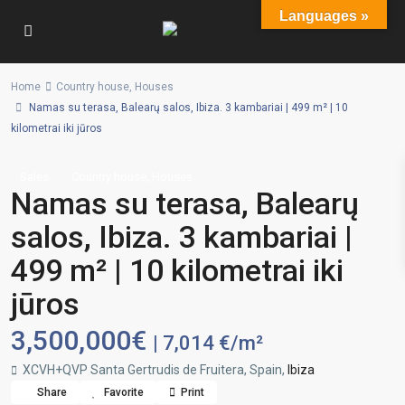
Languages »
Home
Country house
,
Houses
Namas su terasa, Balearų salos, Ibiza. 3 kambariai | 499 m² | 10
kilometrai iki jūros
,
Sales
Country house
Houses
Namas su terasa, Balearų
salos, Ibiza. 3 kambariai |
499 m² | 10 kilometrai iki
jūros
3,500,000€
| 7,014 €/m²
XCVH+QVP Santa Gertrudis de Fruitera, Spain,
Ibiza
Share
Favorite
Print