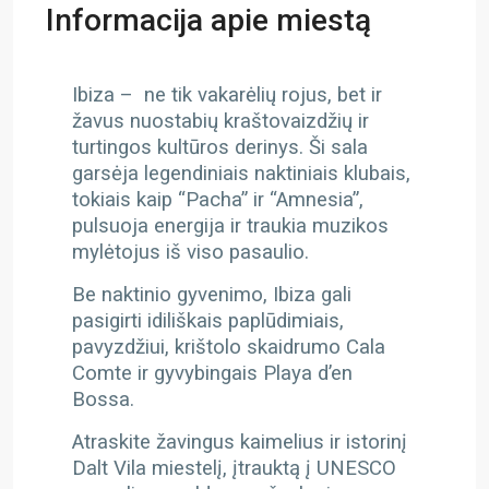
Informacija apie miestą
Ibiza – ne tik vakarėlių rojus, bet ir
žavus nuostabių kraštovaizdžių ir
turtingos kultūros derinys. Ši sala
garsėja legendiniais naktiniais klubais,
tokiais kaip “Pacha” ir “Amnesia”,
pulsuoja energija ir traukia muzikos
mylėtojus iš viso pasaulio.
Be naktinio gyvenimo, Ibiza gali
pasigirti idiliškais paplūdimiais,
pavyzdžiui, krištolo skaidrumo Cala
Comte ir gyvybingais Playa d’en
Bossa.
Atraskite žavingus kaimelius ir istorinį
Dalt Vila miestelį, įtrauktą į UNESCO