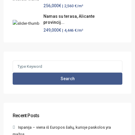
256,000€
| 2,560 €/m²
Namas su terasa, Alicante
provincij...
249,000€
| 4,446 €/m²
Search
Recent Posts
Ispanija – viena iš Europos šalių, kurioje paskolos yra
mažos