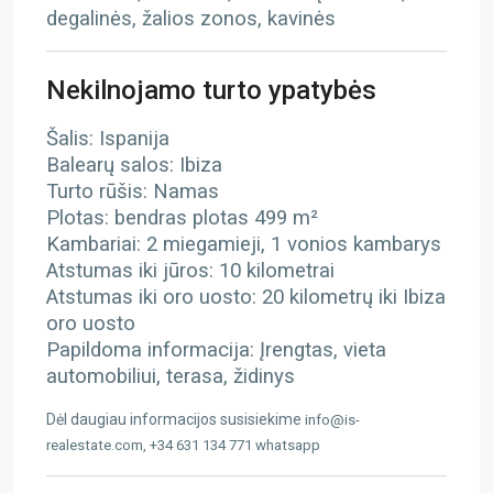
degalinės, žalios zonos, kavinės
Nekilnojamo turto ypatybės
Šalis: Ispanija
Balearų salos: Ibiza
Turto rūšis: Namas
Plotas: bendras plotas 499 m²
Kambariai: 2 miegamieji, 1 vonios kambarys
Atstumas iki jūros: 10 kilometrai
Atstumas iki oro uosto: 20 kilometrų
iki Ibiza
oro uosto
Papildoma informacija: Įrengtas, vieta
automobiliui, terasa, židinys
Dėl daugiau informacijos susisiekime
info@is-
realestate.com, +34 631 134 771 whatsapp