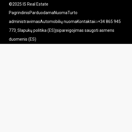
©2025 IS Real Estate
Pagrindinis
Parduodama
Nuoma
Turto
administravimas
Automobilių nuoma
Kontaktai
+34 865 945
773
Slapukų politika (ES)
Įsipareigojimas saugoti asmens
duomenis (ES)