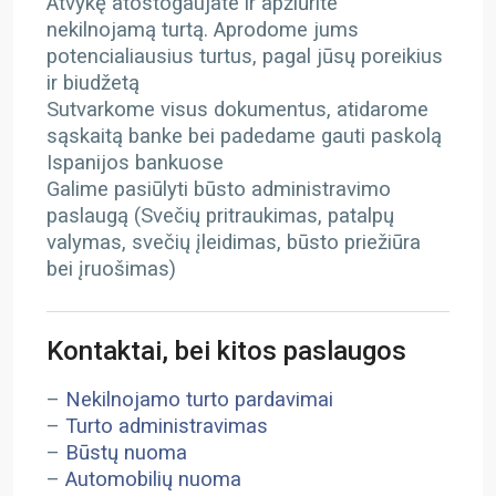
Atvykę atostogaujate ir apžiūrite
nekilnojamą turtą. Aprodome jums
potencialiausius turtus, pagal jūsų poreikius
ir biudžetą
Sutvarkome visus dokumentus, atidarome
sąskaitą banke bei padedame gauti paskolą
Ispanijos bankuose
Galime pasiūlyti būsto administravimo
paslaugą (Svečių pritraukimas, patalpų
valymas, svečių įleidimas, būsto priežiūra
bei įruošimas)
Kontaktai, bei kitos paslaugos
–
Nekilnojamo turto pardavimai
–
Turto administravimas
–
Būstų nuoma
–
Automobilių nuoma