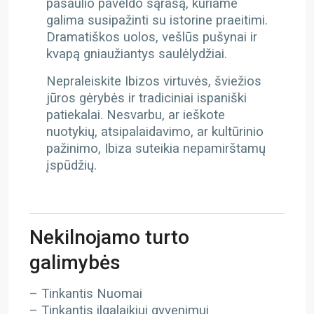
pasaulio paveldo sąrašą, kuriame
galima susipažinti su istorine praeitimi.
Dramatiškos uolos, vešlūs pušynai ir
kvapą gniaužiantys saulėlydžiai.
Nepraleiskite Ibizos virtuvės, šviežios
jūros gėrybės ir tradiciniai ispaniški
patiekalai. Nesvarbu, ar ieškote
nuotykių, atsipalaidavimo, ar kultūrinio
pažinimo, Ibiza suteikia nepamirštamų
įspūdžių.
Nekilnojamo turto
galimybės
– Tinkantis Nuomai
– Tinkantis ilgalaikiui gyvenimui