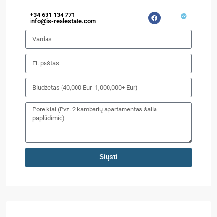
+34 631 134 771
info@is-realestate.com
Siųsti