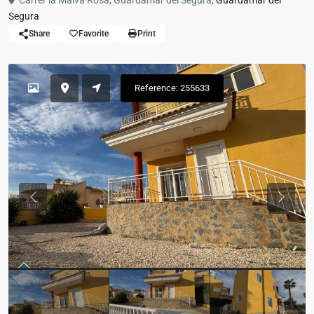
Carrer la Malva Rosa, Guardamar del Segura,
Guardamar del
Segura
Share
Favorite
Print
Reference: 255633
Previous
Previou