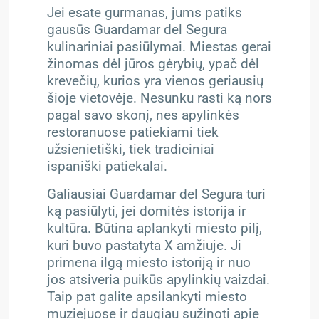
Jei esate gurmanas, jums patiks
gausūs Guardamar del Segura
kulinariniai pasiūlymai. Miestas gerai
žinomas dėl jūros gėrybių, ypač dėl
krevečių, kurios yra vienos geriausių
šioje vietovėje. Nesunku rasti ką nors
pagal savo skonį, nes apylinkės
restoranuose patiekiami tiek
užsienietiški, tiek tradiciniai
ispaniški patiekalai.
Galiausiai Guardamar del Segura turi
ką pasiūlyti, jei domitės istorija ir
kultūra. Būtina aplankyti miesto pilį,
kuri buvo pastatyta X amžiuje. Ji
primena ilgą miesto istoriją ir nuo
jos atsiveria puikūs apylinkių vaizdai.
Taip pat galite apsilankyti miesto
muziejuose ir daugiau sužinoti apie