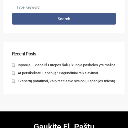
Search
Recent Posts
Ispanija – viena iš Europos šalių, kurioje paskolos yra mažos
Ar persikeliate į Ispaniją? Pagrindiniai reikalavimai
Ekspertų patarimai, kaip rasti savo svajonių Ispanijos miestą
Gaukite El. Paštu