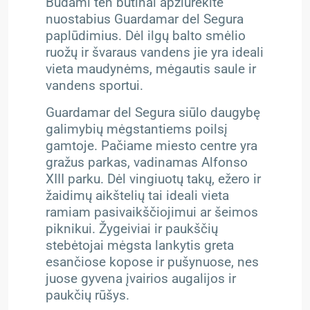
Būdami ten būtinai apžiūrėkite
nuostabius Guardamar del Segura
paplūdimius. Dėl ilgų balto smėlio
ruožų ir švaraus vandens jie yra ideali
vieta maudynėms, mėgautis saule ir
vandens sportui.
Guardamar del Segura siūlo daugybę
galimybių mėgstantiems poilsį
gamtoje. Pačiame miesto centre yra
gražus parkas, vadinamas Alfonso
XIII parku. Dėl vingiuotų takų, ežero ir
žaidimų aikštelių tai ideali vieta
ramiam pasivaikščiojimui ar šeimos
piknikui. Žygeiviai ir paukščių
stebėtojai mėgsta lankytis greta
esančiose kopose ir pušynuose, nes
juose gyvena įvairios augalijos ir
paukčių rūšys.