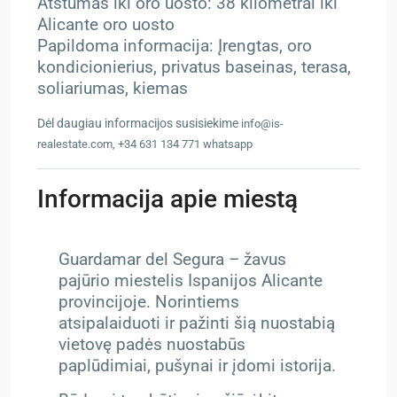
Atstumas iki oro uosto: 38 kilometrai iki
Alicante oro uosto
Papildoma informacija: Įrengtas, oro
kondicionierius, privatus baseinas, terasa,
soliariumas, kiemas
Dėl daugiau informacijos susisiekime
info@is-
realestate.com, +34 631 134 771 whatsapp
Informacija apie miestą
Guardamar del Segura – žavus
pajūrio miestelis Ispanijos Alicante
provincijoje. Norintiems
atsipalaiduoti ir pažinti šią nuostabią
vietovę padės nuostabūs
paplūdimiai, pušynai ir įdomi istorija.