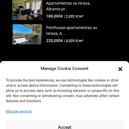
Apartamentas su terasa,
Alicante pr...
189,000€
| 2,032 €/m²
Penthouse apartamentas su
terasa, A...
220,000€
| 3,325 €/m²
©2025 IS Real Estate
Manage Cookie Consent
Pagrindinis
Parduodama
Nuoma
Turto
To provide the best experiences, we use technologies like cookies to store
administravimas
Automobilių nuoma
Kontaktai
+34 865 945
and/or access device information. Consenting to these technologies will
allow us to process data such as browsing behavior or unique IDs on this
773
Slapukų politika (ES)
Įsipareigojimas saugoti asmens
site. Not consenting or withdrawing consent, may adversely affect certain
duomenis (ES)
features and functions.
Manage services
Accept