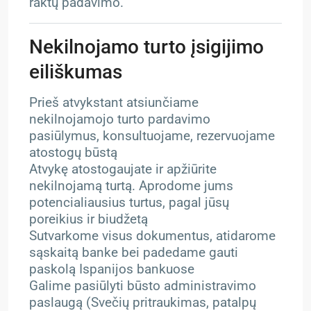
raktų padavimo.
Nekilnojamo turto įsigijimo
eiliškumas
Prieš atvykstant atsiunčiame
nekilnojamojo turto pardavimo
pasiūlymus, konsultuojame, rezervuojame
atostogų būstą
Atvykę atostogaujate ir apžiūrite
nekilnojamą turtą. Aprodome jums
potencialiausius turtus, pagal jūsų
poreikius ir biudžetą
Sutvarkome visus dokumentus, atidarome
sąskaitą banke bei padedame gauti
paskolą Ispanijos bankuose
Galime pasiūlyti būsto administravimo
paslaugą (Svečių pritraukimas, patalpų