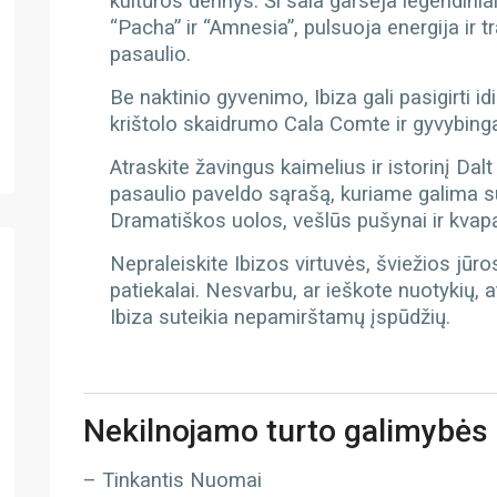
kultūros derinys. Ši sala garsėja legendiniai
“Pacha” ir “Amnesia”, pulsuoja energija ir 
pasaulio.
Be naktinio gyvenimo, Ibiza gali pasigirti id
krištolo skaidrumo Cala Comte ir gyvybing
Atraskite žavingus kaimelius ir istorinį Dal
pasaulio paveldo sąrašą, kuriame galima sus
Dramatiškos uolos, vešlūs pušynai ir kvapą
Nepraleiskite Ibizos virtuvės, šviežios jūros
patiekalai. Nesvarbu, ar ieškote nuotykių, a
Ibiza suteikia nepamirštamų įspūdžių.
Nekilnojamo turto galimybės
– Tinkantis Nuomai