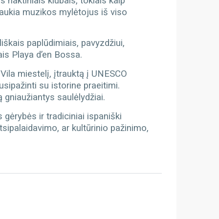
s naktiniais klubais, tokiais kaip
traukia muzikos mylėtojus iš viso
iliškais paplūdimiais, pavyzdžiui,
ais Playa d’en Bossa.
t Vila miestelį, įtrauktą į UNESCO
ipažinti su istorine praeitimi.
 gniaužiantys saulėlydžiai.
 gėrybės ir tradiciniai ispaniški
tsipalaidavimo, ar kultūrinio pažinimo,