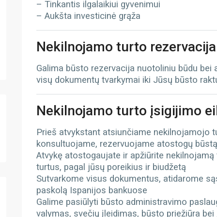
– Tinkantis ilgalaikiui gyvenimui
– Aukšta investicinė grąža
Nekilnojamo turto rezervacija
Galima būsto rezervacija nuotoliniu būdu bei
visų dokumentų tvarkymai iki Jūsų būsto rak
Nekilnojamo turto įsigijimo e
Prieš atvykstant atsiunčiame nekilnojamojo 
konsultuojame, rezervuojame atostogų būst
Atvykę atostogaujate ir apžiūrite nekilnojamą
turtus, pagal jūsų poreikius ir biudžetą
Sutvarkome visus dokumentus, atidarome sąs
paskolą Ispanijos bankuose
Galime pasiūlyti būsto administravimo paslau
valymas, svečių įleidimas, būsto priežiūra bei