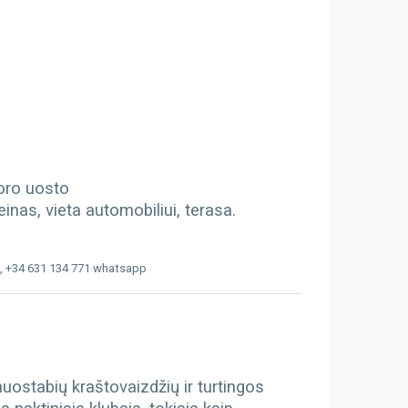
 oro uosto
inas, vieta automobiliui, terasa.
, +34 631 134 771 whatsapp
 nuostabių kraštovaizdžių ir turtingos