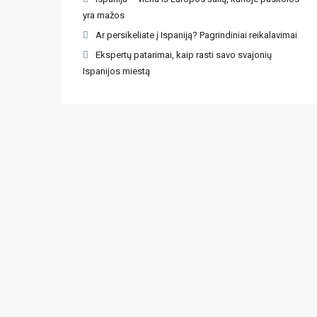
yra mažos
Ar persikeliate į Ispaniją? Pagrindiniai reikalavimai
Ekspertų patarimai, kaip rasti savo svajonių
Ispanijos miestą