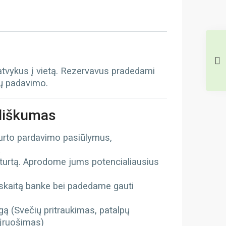
 atvykus į vietą. Rezervavus pradedami
tų padavimo.
iliškumas
turto pardavimo pasiūlymus,
ą
 turtą. Aprodome jums potencialiausius
kaitą banke bei padedame gauti
gą (Svečių pritraukimas, patalpų
 įruošimas)