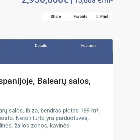
| 15,608 €/m²
Share
Favorite
Print
n
Details
Features
panijoje, Balearų salos,
earų salos, Ibiza, bendras plotas 189
m²,
 uosto. Netoli turto yra parduotuvės,
linės, žalios zonos, kavinės