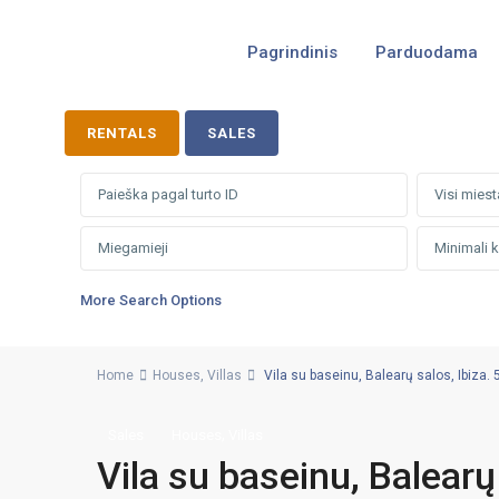
Pagrindinis
Parduodama
RENTALS
SALES
Visi miest
More Search Options
Home
Houses
,
Villas
Vila su baseinu, Balearų salos, Ibiza. 
,
Sales
Houses
Villas
Vila su baseinu, Balearų 