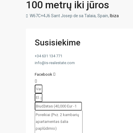
100 metrų iki jūros
W67C+4J6 Sant Josep de sa Talaia, Spain,
Ibiza
Susisiekime
+34 631 134 771
info@is-realestate.com
Facebook