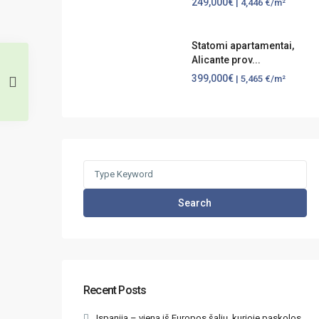
249,000€
| 4,446 €/m²
Statomi apartamentai,
Alicante prov...
399,000€
| 5,465 €/m²
Search
for:
Search
Recent Posts
Ispanija – viena iš Europos šalių, kurioje paskolos