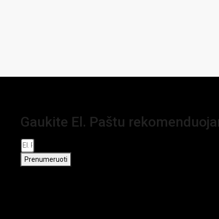
Gaukite El. Paštu rekomenduoj
Prenumeruoti