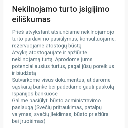
Nekilnojamo turto įsigijimo
eiliškumas
Prieš atvykstant atsiunčiame nekilnojamojo
turto pardavimo pasiūlymus, konsultuojame,
rezervuojame atostogų būstą
Atvykę atostogaujate ir apžiūrite
nekilnojamą turtą. Aprodome jums
potencialiausius turtus, pagal jūsų poreikius
ir biudžetą
Sutvarkome visus dokumentus, atidarome
sąskaitą banke bei padedame gauti paskolą
Ispanijos bankuose
Galime pasiūlyti būsto administravimo
paslaugą (Svečių pritraukimas, patalpų
valymas, svečių įleidimas, būsto priežiūra
bei įruošimas)