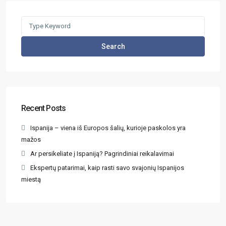
Search
Recent Posts
Ispanija – viena iš Europos šalių, kurioje paskolos yra
mažos
Ar persikeliate į Ispaniją? Pagrindiniai reikalavimai
Ekspertų patarimai, kaip rasti savo svajonių Ispanijos
miestą