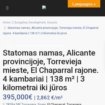
Languages »
Home
Bungalow
,
Development
,
Houses
Statomas namas, Alicante provincijoje, Torrevieja mieste, El Chaparral
rajone. 4 kambariai | 138 m² | 3 kilometrai iki jūros
,
,
Sales
Bungalow
Development
Houses
Statomas namas, Alicante
provincijoje, Torrevieja
mieste, El Chaparral rajone.
4 kambariai | 138 m² | 3
kilometrai iki jūros
395,000€
| 2,862 €/m²
2839+74F Torrevieja, Spain,
El Chaparral
,
Torrevieja