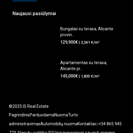
Naujausi pasiūlymai
Bungalas su terasa, Alicante
provin...
129,900€
| 2,361 €/m²
Apartamentas su terasa,
Alicante pr...
145,000€
| 1,835 €/m²
©2025 IS Real Estate
Pagrindinis
Parduodama
Nuoma
Turto
administravimas
Automobilių nuoma
Kontaktai
+34 865 945
773
Slapukų politika (ES)
Įsipareigojimas saugoti asmens