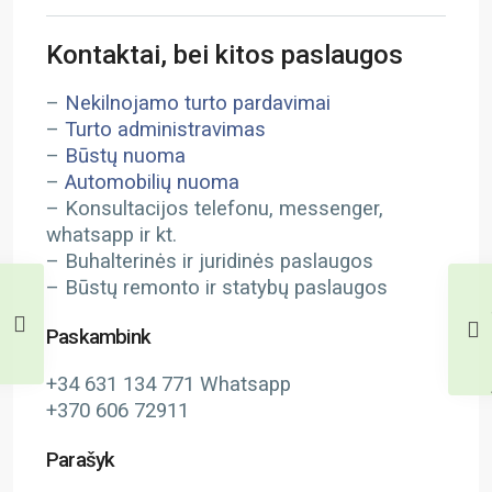
Kontaktai, bei kitos paslaugos
–
Nekilnojamo turto pardavimai
–
Turto administravimas
–
Būstų nuoma
–
Automobilių nuoma
– Konsultacijos telefonu, messenger,
whatsapp ir kt.
– Buhalterinės ir juridinės paslaugos
– Būstų remonto ir statybų paslaugos
Paskambink
+34 631 134 771 Whatsapp
+370 606 72911
Parašyk