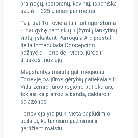
pramogų, restoranų, kavinių. Ispaniška
saulė – 325 dienas per metus!
Taip pat Torrevieja turi turtinga istorija
– daugybę paminklų ir įžymių lankytinų
vietų, įskaitant Parroquia Arciprestal
de la Inmaculada Concepción
bažnyčia, Torre del Moro, jūros ir
druskos muziejų.
Mėgstantys maistą gali mėgautis
Torrevjejos jūros gėrybių patiekalais ir
Viduržemio jūros regiono patiekalais,
tokiais kaip arroz a banda, caldero ir
salazones.
Torrevieja yra puiki vieta paplūdimio
poilsiui, kultūriniam pažinimui ir
gardžiam maistui.