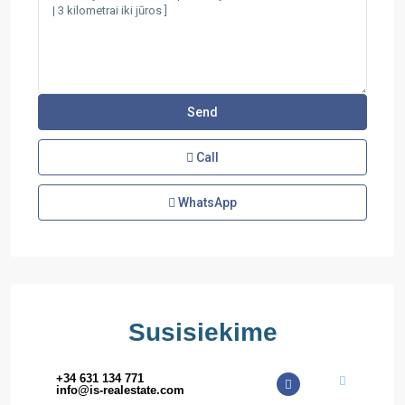
Call
WhatsApp
Susisiekime
+34 631 134 771
info@is-realestate.com