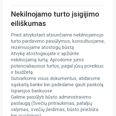
Nekilnojamo turto įsigijimo
eiliškumas
Prieš atvykstant atsiunčiame nekilnojamojo
turto pardavimo pasiūlymus, konsultuojame,
rezervuojame atostogų būstą
Atvykę atostogaujate ir apžiūrite
nekilnojamą turtą. Aprodome jums
potencialiausius turtus, pagal jūsų poreikius
ir biudžetą
Sutvarkome visus dokumentus, atidarome
sąskaitą banke bei padedame gauti paskolą
Ispanijos bankuose
Galime pasiūlyti būsto administravimo
paslaugą (Svečių pritraukimas, patalpų
valymas, svečių įleidimas, būsto priežiūra
bei įruošimas)