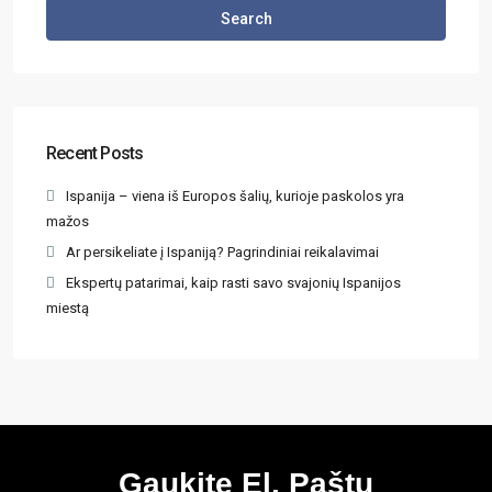
Search
Recent Posts
Ispanija – viena iš Europos šalių, kurioje paskolos yra
mažos
Ar persikeliate į Ispaniją? Pagrindiniai reikalavimai
Ekspertų patarimai, kaip rasti savo svajonių Ispanijos
miestą
Gaukite El. Paštu