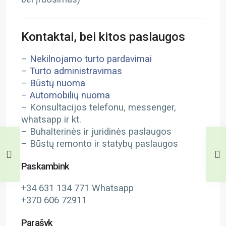
Kontaktai, bei kitos paslaugos
–
Nekilnojamo turto pardavimai
–
Turto administravimas
–
Būstų nuoma
–
Automobilių nuoma
– Konsultacijos telefonu, messenger,
whatsapp ir kt.
– Buhalterinės ir juridinės paslaugos
– Būstų remonto ir statybų paslaugos
Paskambink
+34 631 134 771 Whatsapp
+370 606 72911
Parašyk