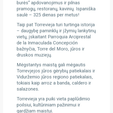
burės” apdovanojimus ir pilnas
pramogų, restoranų, kavinių. Ispaniška
saulė – 325 dienas per metus!
Taip pat Torrevieja turi turtinga istorija
– daugybę paminklų ir įžymių lankytinų
vietų, įskaitant Parroquia Arciprestal
de la Inmaculada Concepción
bažnyčia, Torre del Moro, jūros ir
druskos muziejų.
Mėgstantys maistą gali mėgautis
Torrevjejos jūros gėrybių patiekalais ir
Viduržemio jūros regiono patiekalais,
tokiais kaip arroz a banda, caldero ir
salazones.
Torrevieja yra puiki vieta paplūdimio
poilsiui, kultūriniam pažinimui ir
gardžiam maistui.