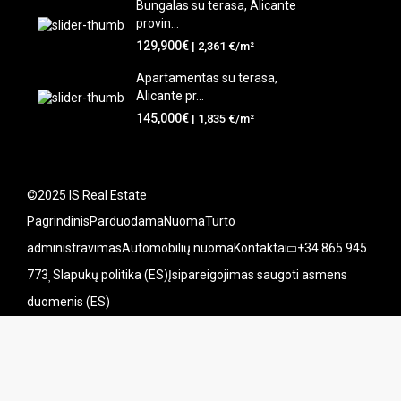
Bungalas su terasa, Alicante
provin...
129,900€
| 2,361 €/m²
Apartamentas su terasa,
Alicante pr...
145,000€
| 1,835 €/m²
©2025 IS Real Estate
Pagrindinis
Parduodama
Nuoma
Turto
administravimas
Automobilių nuoma
Kontaktai
+34 865 945
773
Slapukų politika (ES)
Įsipareigojimas saugoti asmens
duomenis (ES)