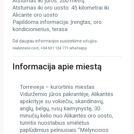
Atstumas iki jūros: 200 metrų
Atstumas iki oro uosto: 45 kilometrai iki
Alicante oro uosto
Papildoma informacija: Įrengtas, oro
kondicionierius, terasa
Dėl daugiau informacijos susisiekime
info@is-
realestate.com, +34 631 134 771 whatsapp
Informacija apie miestą
Torrevieja – kurortinis miestas
Viduržemio jūros pakrantėje, Alikantės
apskrityje su vokiečiu, skandinavų,
anglų, belgų, rusų kaimynystę, 30
minučių kelio nuo Alikantės oro uosto,
turintis nuostabius smėlėtus
paplūdimius pelniusiais “Mėlynosios