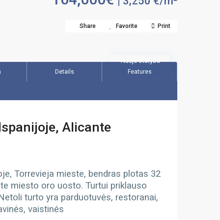
| 3,250 €/m²
Share
Favorite
Print
Nauja Statyba
n
Details
Features
spanijoje, Alicante
joje, Torrevieja mieste, bendras plotas 32
ante miesto oro uosto. Turtui priklauso
Netoli turto yra parduotuvės, restoranai,
avinės, vaistinės