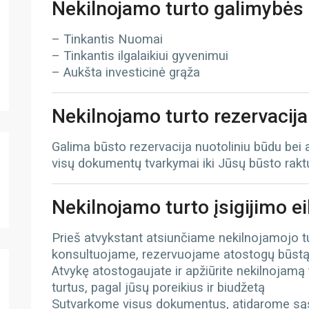
Nekilnojamo turto galimybės
– Tinkantis Nuomai
– Tinkantis ilgalaikiui gyvenimui
– Aukšta investicinė grąža
Nekilnojamo turto rezervacija
Galima būsto rezervacija nuotoliniu būdu bei
visų dokumentų tvarkymai iki Jūsų būsto rak
Nekilnojamo turto įsigijimo e
Prieš atvykstant atsiunčiame nekilnojamojo 
konsultuojame, rezervuojame atostogų būst
Atvykę atostogaujate ir apžiūrite nekilnojamą
turtus, pagal jūsų poreikius ir biudžetą
Sutvarkome visus dokumentus, atidarome sąs