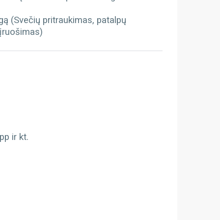
gą (Svečių pritraukimas, patalpų
 įruošimas)
 ir kt.