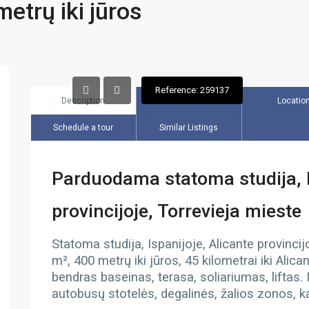
etrų iki jūros
Reference: 259137
Description
Overview
Locatio
Schedule a tour
Similar Listings
Parduodama statoma studija, I
provincijoje, Torrevieja mieste
Statoma studija, Ispanijoje, Alicante provinci
m², 400 metrų iki jūros, 45 kilometrai iki Alic
bendras baseinas, terasa, soliariumas, liftas. 
autobusų stotelės, degalinės, žalios zonos, k