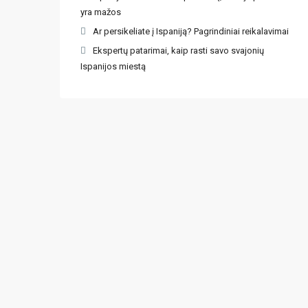
yra mažos
Ar persikeliate į Ispaniją? Pagrindiniai reikalavimai
Ekspertų patarimai, kaip rasti savo svajonių
Ispanijos miestą