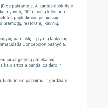
jūros pakrantėje, Alikantės apskrityje
ų kaimynystę, 30 minučių kelio nuo
mėlėtus paplūdimius pelniusiais
s pramogų, restoranų, kavinių.
 daugybę paminklų ir įžymių lankytinų
la Inmaculada Concepción bažnyčia,
s jūros gėrybių patiekalais ir
s kaip arroz a banda, caldero ir
i, kultūriniam pažinimui ir gardžiam