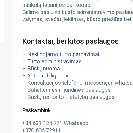
paskolą Ispanijos bankuose
Galime pasiūlyti būsto administravimo paslau
valymas, svečių įleidimas, būsto priežiūra bei
Kontaktai, bei kitos paslaugos
–
Nekilnojamo turto pardavimai
–
Turto administravimas
–
Būstų nuoma
–
Automobilių nuoma
– Konsultacijos telefonu, messenger, whatsapp
– Buhalterinės ir juridinės paslaugos
– Būstų remonto ir statybų paslaugos
Paskambink
+34 631 134 771 Whatsapp
+370 606 72911