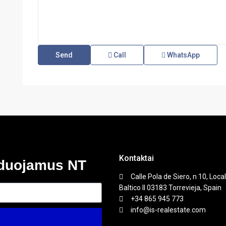
Call
WhatsApp
Kontaktai
nduojamus NT
Calle Pola de Siero, n 10, Local
Baltico II 03183 Torrevieja, Spain
+34 865 945 773
info@is-realestate.com