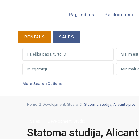
Pagrindinis
Parduodama
RENTALS
SALES
Visi miest
More Search Options
Home
Development
,
Studio
Statoma studija, Alicante provinc
,
Sales
Development
Studio
Statoma studija, Alicant