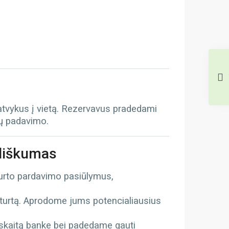
 atvykus į vietą. Rezervavus pradedami
tų padavimo.
iliškumas
turto pardavimo pasiūlymus,
ą
 turtą. Aprodome jums potencialiausius
kaitą banke bei padedame gauti