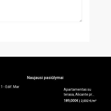
Naujausi pasiūlymai
 1 - Edif. Mar
Apartamentas su
terasa, Alicante pr...
189,000€
| 2,032 €/m²