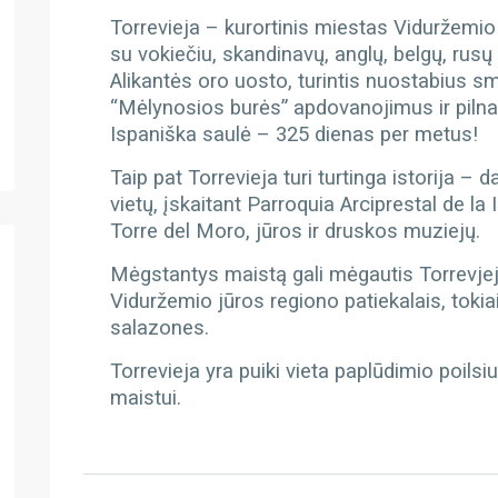
Torrevieja – kurortinis miestas Viduržemio 
su vokiečiu, skandinavų, anglų, belgų, rus
Alikantės oro uosto, turintis nuostabius s
“Mėlynosios burės” apdovanojimus ir pilna
Ispaniška saulė – 325 dienas per metus!
Taip pat Torrevieja turi turtinga istorija –
vietų, įskaitant Parroquia Arciprestal de 
Torre del Moro, jūros ir druskos muziejų.
Mėgstantys maistą gali mėgautis Torrevjejo
Viduržemio jūros regiono patiekalais, tokiai
salazones.
Torrevieja yra puiki vieta paplūdimio poilsiu
maistui.