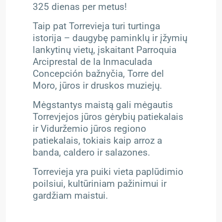
325 dienas per metus!
Taip pat Torrevieja turi turtinga
istorija – daugybę paminklų ir įžymių
lankytinų vietų, įskaitant Parroquia
Arciprestal de la Inmaculada
Concepción bažnyčia, Torre del
Moro, jūros ir druskos muziejų.
Mėgstantys maistą gali mėgautis
Torrevjejos jūros gėrybių patiekalais
ir Viduržemio jūros regiono
patiekalais, tokiais kaip arroz a
banda, caldero ir salazones.
Torrevieja yra puiki vieta paplūdimio
poilsiui, kultūriniam pažinimui ir
gardžiam maistui.