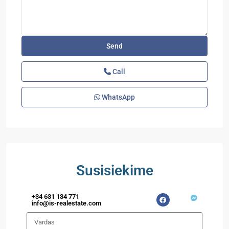
Call
WhatsApp
Susisiekime
+34 631 134 771
info@is-realestate.com