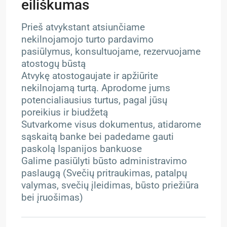
eiliškumas
Prieš atvykstant atsiunčiame
nekilnojamojo turto pardavimo
pasiūlymus, konsultuojame, rezervuojame
atostogų būstą
Atvykę atostogaujate ir apžiūrite
nekilnojamą turtą. Aprodome jums
potencialiausius turtus, pagal jūsų
poreikius ir biudžetą
Sutvarkome visus dokumentus, atidarome
sąskaitą banke bei padedame gauti
paskolą Ispanijos bankuose
Galime pasiūlyti būsto administravimo
paslaugą (Svečių pritraukimas, patalpų
valymas, svečių įleidimas, būsto priežiūra
bei įruošimas)