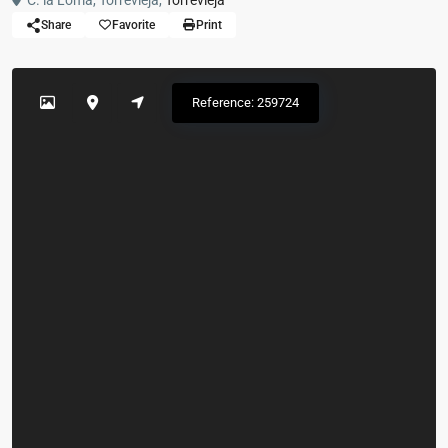
C. la Loma, Torrevieja,
Torrevieja
Share
Favorite
Print
Reference: 259724