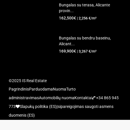
Bungalas su terasa, Alicante
provin...
162,500€
| 2,256 €/m²
Bungalas su bendru baseinu,
Alicant...
169,900€
| 3,267 €/m²
©2025 IS Real Estate
Pagrindinis
Parduodama
Nuoma
Turto
administravimas
Automobilių nuoma
Kontaktai
+34 865 945
773
Slapukų politika (ES)
Įsipareigojimas saugoti asmens
duomenis (ES)