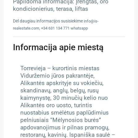
Papildoma informacija: Įrengtas, oro
kondicionierius, terasa, liftas
Dėl daugiau informacijos susisiekime
info@is-
realestate.com, +34 631 134 771 whatsapp
Informacija apie miestą
Torrevieja – kurortinis miestas
Viduržemio jūros pakrantėje,
Alikantės apskrityje su vokiečiu,
skandinavų, anglų, belgų, rusų
kaimynystę, 30 minučių kelio nuo
Alikantės oro uosto, turintis
nuostabius smėlėtus paplūdimius
pelniusiais “Mėlynosios burės”
apdovanojimus ir pilnas pramogų,
restoranų, kavinių. Ispaniška saulė –