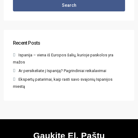
Search
Recent Posts
Ispanija – viena iš Europos šalių, kurioje paskolos yra
mažos
Ar persikeliate į Ispaniją? Pagrindiniai reikalavimai
Ekspertų patarimai, kaip rasti savo svajonių Ispanijos
miestą
Gaukite El. Paštu