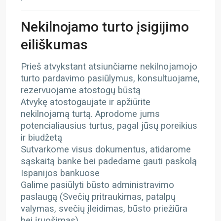
Nekilnojamo turto įsigijimo
eiliškumas
Prieš atvykstant atsiunčiame nekilnojamojo
turto pardavimo pasiūlymus, konsultuojame,
rezervuojame atostogų būstą
Atvykę atostogaujate ir apžiūrite
nekilnojamą turtą. Aprodome jums
potencialiausius turtus, pagal jūsų poreikius
ir biudžetą
Sutvarkome visus dokumentus, atidarome
sąskaitą banke bei padedame gauti paskolą
Ispanijos bankuose
Galime pasiūlyti būsto administravimo
paslaugą (Svečių pritraukimas, patalpų
valymas, svečių įleidimas, būsto priežiūra
bei įruošimas)