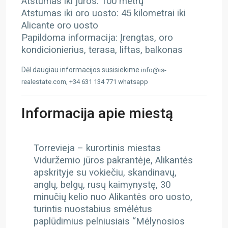
Atstumas iki jūros: 100 metrų
Atstumas iki oro uosto: 45 kilometrai iki
Alicante oro uosto
Papildoma informacija: Įrengtas, oro
kondicionierius, terasa, liftas, balkonas
Dėl daugiau informacijos susisiekime
info@is-
realestate.com, +34 631 134 771 whatsapp
Informacija apie miestą
Torrevieja – kurortinis miestas
Viduržemio jūros pakrantėje, Alikantės
apskrityje su vokiečiu, skandinavų,
anglų, belgų, rusų kaimynystę, 30
minučių kelio nuo Alikantės oro uosto,
turintis nuostabius smėlėtus
paplūdimius pelniusiais “Mėlynosios