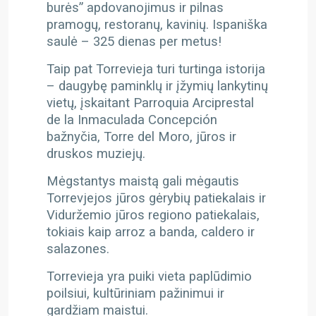
burės” apdovanojimus ir pilnas
pramogų, restoranų, kavinių. Ispaniška
saulė – 325 dienas per metus!
Taip pat Torrevieja turi turtinga istorija
– daugybę paminklų ir įžymių lankytinų
vietų, įskaitant Parroquia Arciprestal
de la Inmaculada Concepción
bažnyčia, Torre del Moro, jūros ir
druskos muziejų.
Mėgstantys maistą gali mėgautis
Torrevjejos jūros gėrybių patiekalais ir
Viduržemio jūros regiono patiekalais,
tokiais kaip arroz a banda, caldero ir
salazones.
Torrevieja yra puiki vieta paplūdimio
poilsiui, kultūriniam pažinimui ir
gardžiam maistui.