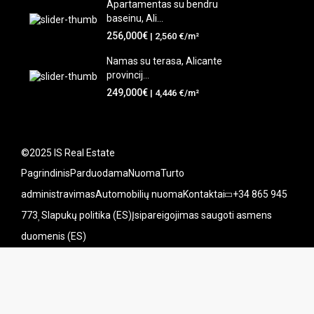
Apartamentas su bendru
baseinu, Ali...
256,000€
| 2,560 €/m²
Namas su terasa, Alicante
provincij...
249,000€
| 4,446 €/m²
©2025 IS Real Estate
Pagrindinis
Parduodama
Nuoma
Turto
administravimas
Automobilių nuoma
Kontaktai
+34 865 945
773
Slapukų politika (ES)
Įsipareigojimas saugoti asmens
duomenis (ES)