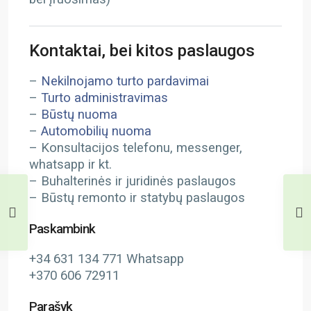
Kontaktai, bei kitos paslaugos
–
Nekilnojamo turto pardavimai
–
Turto administravimas
–
Būstų nuoma
–
Automobilių nuoma
– Konsultacijos telefonu, messenger,
whatsapp ir kt.
– Buhalterinės ir juridinės paslaugos
– Būstų remonto ir statybų paslaugos
Paskambink
+34 631 134 771 Whatsapp
+370 606 72911
Parašyk