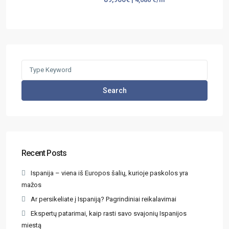
Search
Recent Posts
Ispanija – viena iš Europos šalių, kurioje paskolos yra
mažos
Ar persikeliate į Ispaniją? Pagrindiniai reikalavimai
Ekspertų patarimai, kaip rasti savo svajonių Ispanijos
miestą