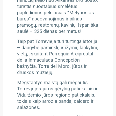
minučių kelio nuo Alikantės oro uosto,
turintis nuostabius smėlėtus
paplūdimius pelniusiais “Mėlynosios
burės” apdovanojimus ir pilnas
pramogų, restoranų, kavinių. Ispaniška
saulė – 325 dienas per metus!
Taip pat Torrevieja turi turtinga istorija
– daugybę paminklų ir įžymių lankytinų
vietų, įskaitant Parroquia Arciprestal
de la Inmaculada Concepción
bažnyčia, Torre del Moro, jūros ir
druskos muziejų.
Mėgstantys maistą gali mėgautis
Torrevjejos jūros gėrybių patiekalais ir
Viduržemio jūros regiono patiekalais,
tokiais kaip arroz a banda, caldero ir
salazones.