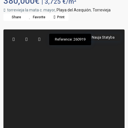
380,000€
| 3,725 €/m²
torrevieja la mata c. mayor,
Playa del Acequión
,
Torrevieja
Share
Favorite
Print
Nauja Statyba
Reference: 260919