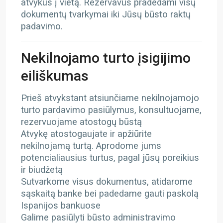
atvykus į vietą. Rezervavus pradedami visų
dokumentų tvarkymai iki Jūsų būsto raktų
padavimo.
Nekilnojamo turto įsigijimo
eiliškumas
Prieš atvykstant atsiunčiame nekilnojamojo
turto pardavimo pasiūlymus, konsultuojame,
rezervuojame atostogų būstą
Atvykę atostogaujate ir apžiūrite
nekilnojamą turtą. Aprodome jums
potencialiausius turtus, pagal jūsų poreikius
ir biudžetą
Sutvarkome visus dokumentus, atidarome
sąskaitą banke bei padedame gauti paskolą
Ispanijos bankuose
Galime pasiūlyti būsto administravimo