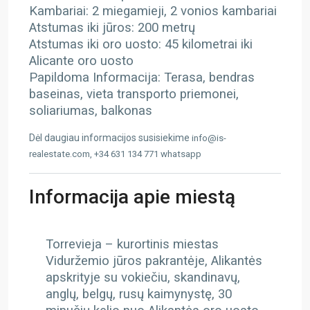
Kambariai: 2 miegamieji, 2 vonios kambariai
Atstumas iki jūros: 200 metrų
Atstumas iki oro uosto: 45 kilometrai iki
Alicante oro uosto
Papildoma Informacija: Terasa, bendras
baseinas, vieta transporto priemonei,
soliariumas, balkonas
Dėl daugiau informacijos susisiekime
info@is-
realestate.com, +34 631 134 771 whatsapp
Informacija apie miestą
Torrevieja – kurortinis miestas
Viduržemio jūros pakrantėje, Alikantės
apskrityje su vokiečiu, skandinavų,
anglų, belgų, rusų kaimynystę, 30