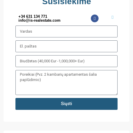
Susisiekime
+34 631 134 771
info@is-realestate.com
Siųsti