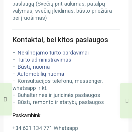
paslaugą (Svečių pritraukimas, patalpų
valymas, svečių įleidimas, būsto priežiūra
bei įruošimas)
Kontaktai, bei kitos paslaugos
–
Nekilnojamo turto pardavimai
–
Turto administravimas
–
Būstų nuoma
–
Automobilių nuoma
– Konsultacijos telefonu, messenger,
whatsapp ir kt.
– Buhalterinės ir juridinės paslaugos
– Būstų remonto ir statybų paslaugos
Paskambink
+34 631 134 771 Whatsapp