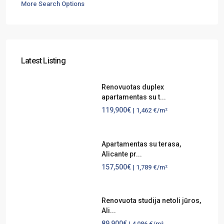
More Search Options
Latest Listing
Renovuotas duplex
apartamentas su t...
119,900€
| 1,462 €/m²
Apartamentas su terasa,
Alicante pr...
157,500€
| 1,789 €/m²
Renovuota studija netoli jūros,
Ali...
89,900€
| 4,086 €/m²