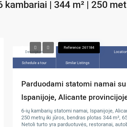
6 kambariai | 344 m² | 250 met
Reference: 261184
Description
Overview
Locatio
Schedule a tour
Similar Listings
Parduodami statomi namai su 
Ispanijoje, Alicante provincijo
6-ių kambarių statomi namai, Ispanijoje, Alica
250 metrų iki jūros, bendras plotas 344 m², 65
Netoli turto yra parduotuvės, restoranai, auto