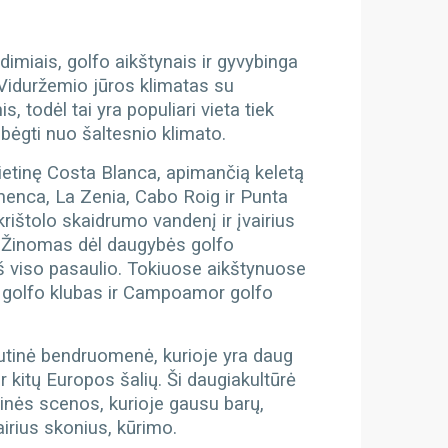
dimiais, golfo aikštynais ir gyvybinga
iduržemio jūros klimatas su
 todėl tai yra populiari vieta tiek
bėgti nuo šaltesnio klimato.
ietinę Costa Blanca, apimančią keletą
amenca, La Zenia, Cabo Roig ir Punta
krištolo skaidrumo vandenį ir įvairius
.
Žinomas dėl daugybės golfo
iš viso pasaulio. Tokiuose aikštynuose
s golfo klubas ir Campoamor golfo
tautinė bendruomenė, kurioje yra daug
r kitų Europos šalių. Ši daugiakultūrė
linės scenos, kurioje gausu barų,
airius skonius, kūrimo.