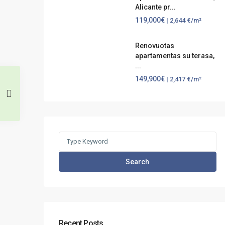
Alicante pr...
119,000€
| 2,644 €/m²
Renovuotas
apartamentas su terasa,
...
149,900€
| 2,417 €/m²
Search
for:
Search
Recent Posts