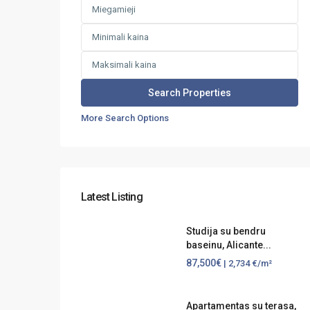
More Search Options
Latest Listing
Studija su bendru
baseinu, Alicante...
87,500€
| 2,734 €/m²
Apartamentas su terasa,