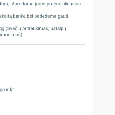
 turtą. Aprodome jums potencialiausius
kaitą banke bei padedame gauti
gą (Svečių pritraukimas, patalpų
 įruošimas)
 ir kt.