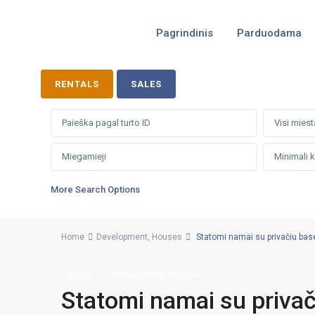
Pagrindinis
Parduodama
RENTALS
SALES
Visi miest
More Search Options
Home
Development
,
Houses
Statomi namai su privačiu basei
,
Sales
Development
Houses
Statomi namai su privači