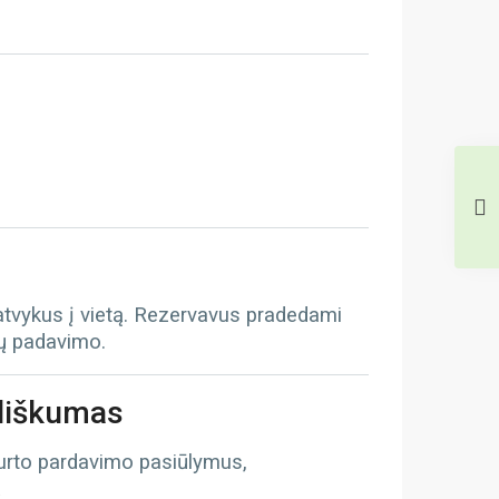
 atvykus į vietą. Rezervavus pradedami
tų padavimo.
iliškumas
turto pardavimo pasiūlymus,
ą