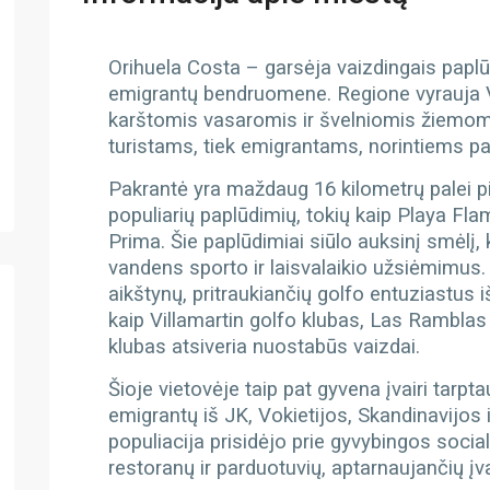
Orihuela Costa – g
arsėja vaizdingais paplū
emigrantų bendruomene. Regione vyrauja V
karštomis vasaromis ir švelniomis žiemomis,
turistams, tiek emigrantams, norintiems pa
Pakrantė yra maždaug 16 kilometrų palei p
populiarių paplūdimių, tokių kaip Playa Fl
Prima. Šie paplūdimiai siūlo auksinį smėlį, 
vandens sporto ir laisvalaikio užsiėmimus
aikštynų, pritraukiančių golfo entuziastus 
kaip Villamartin golfo klubas, Las Rambla
klubas atsiveria nuostabūs vaizdai.
Šioje vietovėje taip pat gyvena įvairi tarp
emigrantų iš JK, Vokietijos, Skandinavijos i
populiacija prisidėjo prie gyvybingos socia
restoranų ir parduotuvių, aptarnaujančių įv