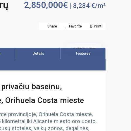
rų
2,850,000€
| 8,284 €/m²
Share
Favorite
Print
Nauja Statyba
n
Details
Features
privačiu baseinu,
je, Orihuela Costa mieste
nte provincijoje, Orihuela Costa mieste,
 kilometrai iki Alicante miesto oro uosto.
busų stotelės, vaikų zonos, degalinės,