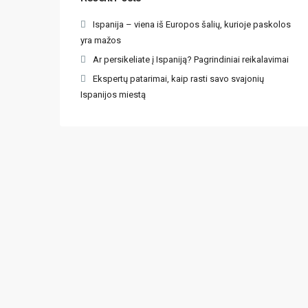
Ispanija – viena iš Europos šalių, kurioje paskolos
yra mažos
Ar persikeliate į Ispaniją? Pagrindiniai reikalavimai
Ekspertų patarimai, kaip rasti savo svajonių
Ispanijos miestą