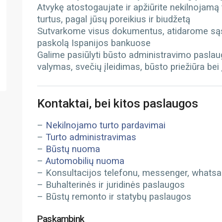
Atvykę atostogaujate ir apžiūrite nekilnojamą
turtus, pagal jūsų poreikius ir biudžetą
Sutvarkome visus dokumentus, atidarome sąs
paskolą Ispanijos bankuose
Galime pasiūlyti būsto administravimo paslau
valymas, svečių įleidimas, būsto priežiūra bei
Kontaktai, bei kitos paslaugos
–
Nekilnojamo turto pardavimai
–
Turto administravimas
–
Būstų nuoma
–
Automobilių nuoma
– Konsultacijos telefonu, messenger, whatsapp
– Buhalterinės ir juridinės paslaugos
– Būstų remonto ir statybų paslaugos
Paskambink