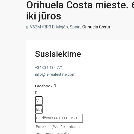
Orihuela Costa mieste. 
iki jūros
V62M+RR3 El Mojón, Spain,
Orihuela Costa
Susisiekime
+34 631 134 771
info@is-realestate.com
Facebook