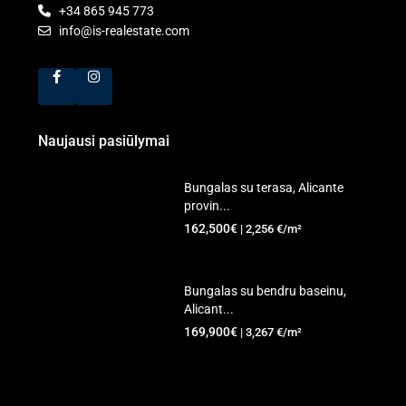
+34 865 945 773
info@is-realestate.com
Naujausi pasiūlymai
Bungalas su terasa, Alicante
provin...
162,500€
| 2,256 €/m²
Bungalas su bendru baseinu,
Alicant...
169,900€
| 3,267 €/m²