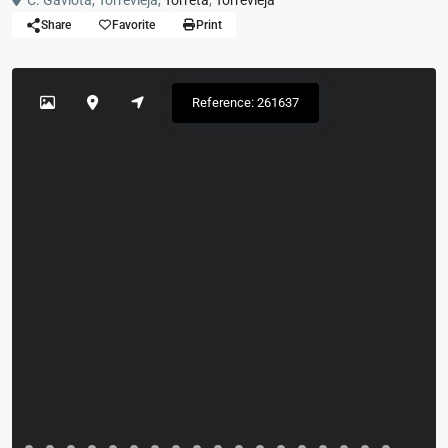
C. Gaviota, Torrevieja,
Torreta
,
Torrevieja
Share
Favorite
Print
Reference: 261637