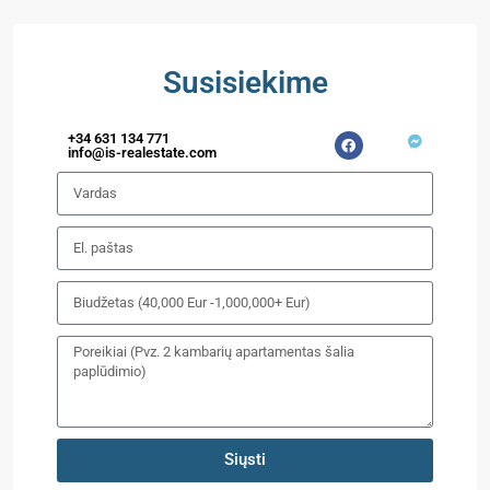
Susisiekime
+34 631 134 771
info@is-realestate.com
Siųsti