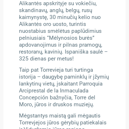
Alikantės apskrityje su vokiečiu,
skandinavų, anglų, belgų, rusų
kaimynystę, 30 minučių kelio nuo
Alikantės oro uosto, turintis
nuostabius smėlėtus paplūdimius
pelniusiais “Mėlynosios burės”
apdovanojimus ir pilnas pramogų,
restoranų, kavinių. Ispaniška saulė –
325 dienas per metus!
Taip pat Torrevieja turi turtinga
istorija – daugybę paminklų ir įžymių
lankytinų vietų, įskaitant Parroquia
Arciprestal de la Inmaculada
Concepción bažnyčia, Torre del
Moro, jūros ir druskos muziejų.
Mėgstantys maistą gali mėgautis
Torrevjejos jūros gėrybių patiekalais