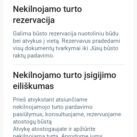
Nekilnojamo turto
rezervacija
Galima būsto rezervacija nuotoliniu būdu
bei atvykus į vietą. Rezervavus pradedami
visų dokumentų tvarkymai iki Jūsų būsto
raktų padavimo.
Nekilnojamo turto įsigijimo
eiliškumas
Prieš atvykstant atsiunčiame
nekilnojamojo turto pardavimo
pasiūlymus, konsultuojame, rezervuojame
atostogų būstą
Atvykę atostogaujate ir apžiūrite
nekilnojamą turtą. Aprodome jums