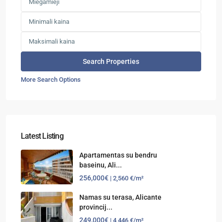
More Search Options
Latest Listing
Apartamentas su bendru
baseinu, Ali...
256,000€
| 2,560 €/m²
Namas su terasa, Alicante
provincij...
249,000€
| 4,446 €/m²