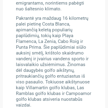
emigrantams, norintiems pabėgti
nuo šaltesnio klimato.
Pakrantė yra maždaug 16 kilometrų
palei pietinę Costa Blanca,
apimančią keletą populiarių
paplūdimių, tokių kaip Playa
Flamenca, La Zenia, Cabo Roig ir
Punta Prima. Šie paplūdimiai siūlo
auksinį smėlį, krištolo skaidrumo
vandenį ir įvairius vandens sporto ir
laisvalaikio užsiėmimus.
Žinomas
dėl daugybės golfo aikštynų,
pritraukiančių golfo entuziastus iš
viso pasaulio. Tokiuose aikštynuose
kaip Villamartin golfo klubas, Las
Ramblas golfo klubas ir Campoamor
golfo klubas atsiveria nuostabūs
vaizdai.