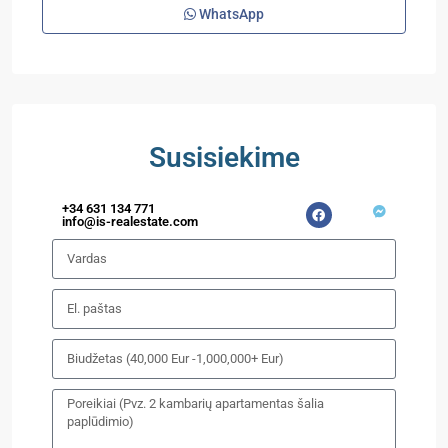
WhatsApp
Susisiekime
+34 631 134 771
info@is-realestate.com