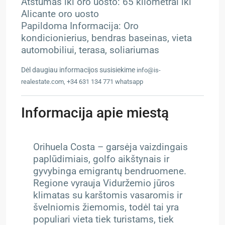
Atstumas iki oro uosto: 65 kilometrai iki
Alicante oro uosto
Papildoma Informacija: Oro
kondicionierius, bendras baseinas, vieta
automobiliui, terasa, soliariumas
Dėl daugiau informacijos susisiekime
info@is-
realestate.com, +34 631 134 771 whatsapp
Informacija apie miestą
Orihuela Costa – g
arsėja vaizdingais
paplūdimiais, golfo aikštynais ir
gyvybinga emigrantų bendruomene.
Regione vyrauja Viduržemio jūros
klimatas su karštomis vasaromis ir
švelniomis žiemomis, todėl tai yra
populiari vieta tiek turistams, tiek