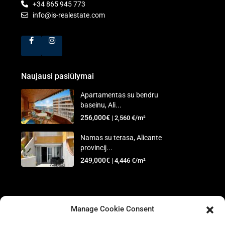
+34 865 945 773
info@is-realestate.com
Naujausi pasiūlymai
Apartamentas su bendru
baseinu, Ali...
256,000€
| 2,560 €/m²
Namas su terasa, Alicante
provincij...
249,000€
| 4,446 €/m²
©2025 IS Real Estate
Manage Cookie Consent
Pagrindinis
Parduodama
Nuoma
Turto