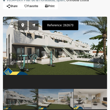
V654+8XV Pilar de la Horadada, Spain,
Orihuela Costa
Share
Favorite
Print
Nauja Statyba
Reference: 262673
Previous
Previou