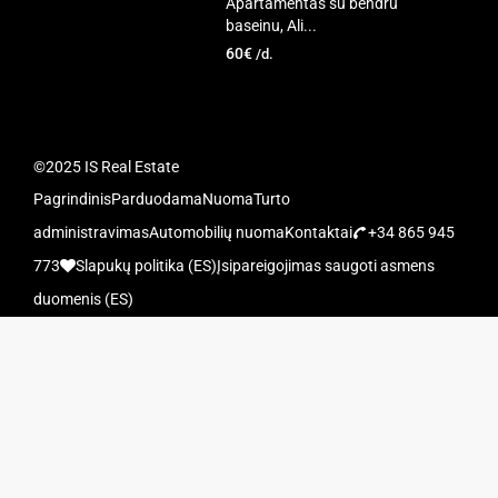
Apartamentas su bendru
baseinu, Ali...
60€
/d.
©2025 IS Real Estate
Pagrindinis
Parduodama
Nuoma
Turto
administravimas
Automobilių nuoma
Kontaktai
+34 865 945
773
Slapukų politika (ES)
Įsipareigojimas saugoti asmens
duomenis (ES)