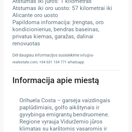
Atstumas iki jūros: 1 kilometras
Atstumas iki oro uosto: 57 kilometrai iki
Alicante oro uosto
Papildoma informacija: Įrengtas, oro
kondicionierius, bendras baseinas,
privatus kiemas, garažas, dalinai
renovuotas
Dėl daugiau informacijos susisiekime
info@is-
realestate.com, +34 631 134 771 whatsapp
Informacija apie miestą
Orihuela Costa – g
arsėja vaizdingais
paplūdimiais, golfo aikštynais ir
gyvybinga emigrantų bendruomene.
Regione vyrauja Viduržemio jūros
klimatas su karštomis vasaromis ir