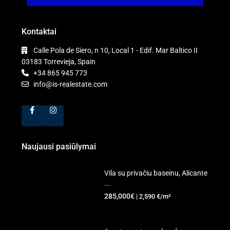
Kontaktai
Calle Pola de Siero, n 10, Local 1 - Edif. Mar Baltico II
03183 Torrevieja, Spain
+34 865 945 773
info@is-realestate.com
Naujausi pasiūlymai
Vila su privačiu baseinu, Alicante
...
285,000€
| 2,590 €/m²