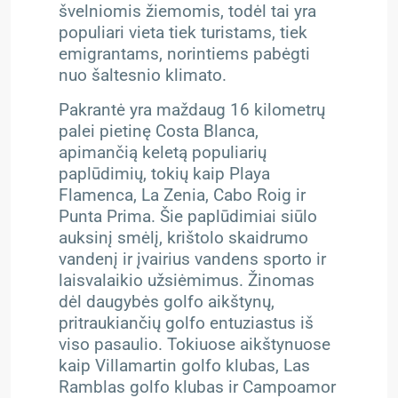
švelniomis žiemomis, todėl tai yra
populiari vieta tiek turistams, tiek
emigrantams, norintiems pabėgti
nuo šaltesnio klimato.
Pakrantė yra maždaug 16 kilometrų
palei pietinę Costa Blanca,
apimančią keletą populiarių
paplūdimių, tokių kaip Playa
Flamenca, La Zenia, Cabo Roig ir
Punta Prima. Šie paplūdimiai siūlo
auksinį smėlį, krištolo skaidrumo
vandenį ir įvairius vandens sporto ir
laisvalaikio užsiėmimus.
Žinomas
dėl daugybės golfo aikštynų,
pritraukiančių golfo entuziastus iš
viso pasaulio. Tokiuose aikštynuose
kaip Villamartin golfo klubas, Las
Ramblas golfo klubas ir Campoamor