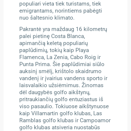
populiari vieta tiek turistams, tiek
emigrantams, norintiems pabėgti
nuo šaltesnio klimato.
Pakrantė yra maždaug 16 kilometrų
palei pietinę Costa Blanca,
apimančią keletą populiarių
paplūdimių, tokių kaip Playa
Flamenca, La Zenia, Cabo Roig ir
Punta Prima. Šie paplūdimiai siūlo
auksinį smėlį, krištolo skaidrumo
vandenį ir įvairius vandens sporto ir
laisvalaikio užsiėmimus.
Žinomas
dėl daugybės golfo aikštynų,
pritraukiančių golfo entuziastus iš
viso pasaulio. Tokiuose aikštynuose
kaip Villamartin golfo klubas, Las
Ramblas golfo klubas ir Campoamor
golfo klubas atsiveria nuostabūs