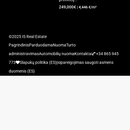
249,000€
| 4,446 €/m²
©2025 IS Real Estate
Pagrindinis
Parduodama
Nuoma
Turto
administravimas
Automobilių nuoma
Kontaktai
+34 865 945
773
Slapukų politika (ES)
Įsipareigojimas saugoti asmens
duomenis (ES)