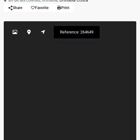
av de las colinas, orihuela,
Orihuela Costa
Share
Favorite
Print
Reference: 264649