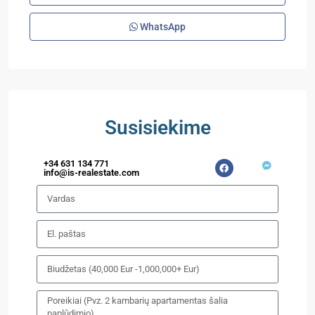
WhatsApp
Susisiekime
+34 631 134 771
info@is-realestate.com