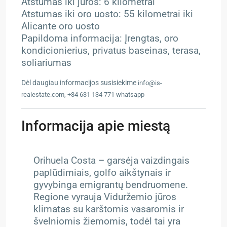
Atstumas iki jūros: 6 kilometrai
Atstumas iki oro uosto: 55 kilometrai iki
Alicante oro uosto
Papildoma informacija: Įrengtas, oro
kondicionierius, privatus baseinas, terasa,
soliariumas
Dėl daugiau informacijos susisiekime
info@is-
realestate.com, +34 631 134 771 whatsapp
Informacija apie miestą
Orihuela Costa – g
arsėja vaizdingais
paplūdimiais, golfo aikštynais ir
gyvybinga emigrantų bendruomene.
Regione vyrauja Viduržemio jūros
klimatas su karštomis vasaromis ir
švelniomis žiemomis, todėl tai yra