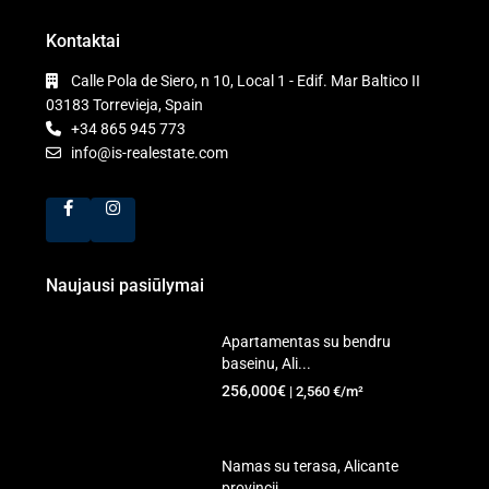
Kontaktai
Calle Pola de Siero, n 10, Local 1 - Edif. Mar Baltico II
03183 Torrevieja, Spain
+34 865 945 773
info@is-realestate.com
Naujausi pasiūlymai
Apartamentas su bendru
baseinu, Ali...
256,000€
| 2,560 €/m²
Namas su terasa, Alicante
provincij...